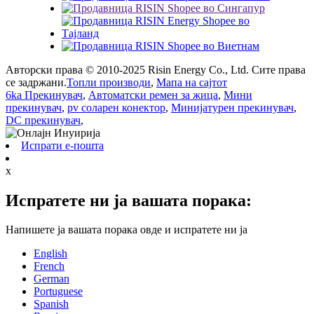
Авторски права © 2010-2025 Risin Energy Co., Ltd. Сите права
се задржани.
Топли производи
,
Мапа на сајтот
6ka Прекинувач
,
Автоматски ремен за жица
,
Мини
прекинувач
,
pv соларен конектор
,
Минијатурен прекинувач
,
DC прекинувач
,
Испрати е-пошта
x
Испратете ни ја вашата порака:
Напишете ја вашата порака овде и испратете ни ја
English
French
German
Portuguese
Spanish