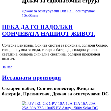
држач за еднонасочна струја
Држач за осигурувачи Din Rail, осигурувач
10x38mm
НЕКА ДА ГО НАДОЛЖИ
СОНЧЕВАТА НАШИОТ ЖИВОТ.
Соларна централа, Сончев систем за покриви, соларен бојлер,
соларна пумпа за вода, соларна батерија, соларна улична
светлина, соларна сигнална светлина, соларен преклопен
полнач.
За нас
Истакнати производи
Соларен кабел, Сончев конектор, Жица за
батерија, Прекинувач, Држач за осигурувачи DC