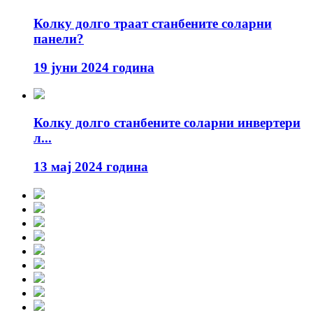
Колку долго траат станбените соларни
панели?
19 јуни 2024 година
Колку долго станбените соларни инвертери
л...
13 мај 2024 година