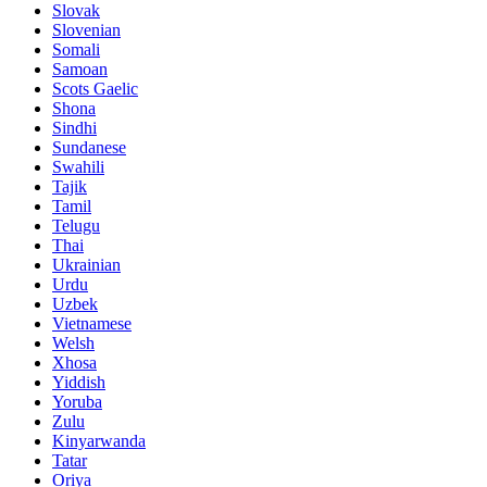
Slovak
Slovenian
Somali
Samoan
Scots Gaelic
Shona
Sindhi
Sundanese
Swahili
Tajik
Tamil
Telugu
Thai
Ukrainian
Urdu
Uzbek
Vietnamese
Welsh
Xhosa
Yiddish
Yoruba
Zulu
Kinyarwanda
Tatar
Oriya