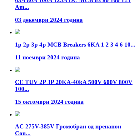
63A 80A 100A 125A DC MCB 63 80 100 125
Am...
03 декември 2024 година
1p 2p 3p 4p MCB Breakers 6KA 1 2 3 4 6 10...
11 ноември 2024 година
CE TUV 2P 3P 20KA-40kA 500V 600V 800V
100...
15 октомври 2024 година
AC 275V-385V Громобран од пренапон
Cou...