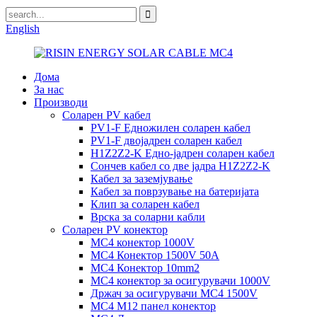
English
Дома
За нас
Производи
Соларен PV кабел
PV1-F Едножилен соларен кабел
PV1-F двојадрен соларен кабел
H1Z2Z2-K Едно-јадрен соларен кабел
Сончев кабел со две јадра H1Z2Z2-K
Кабел за заземјување
Кабел за поврзување на батеријата
Клип за соларен кабел
Врска за соларни кабли
Соларен PV конектор
MC4 конектор 1000V
MC4 Конектор 1500V 50A
MC4 Конектор 10mm2
MC4 конектор за осигурувачи 1000V
Држач за осигурувачи MC4 1500V
MC4 M12 панел конектор