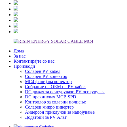
Дома
За нас
Контактирајте со нас
Производи
Соларен PV кабел
Соларен PV конектор
MC4 филијала конектор
Собрание на ОЕМ на PV кабел
DC држач за осигурувачи PV осигурувач
DC прекинувач MCB SPD
Контролор за соларни полнење
Соларен микро инвертер
Андерсон приклучок за напојување
Додатоци за PV Алат