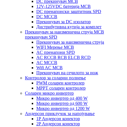
DC прекинувач MCB
12V-125VDC батерија MCB
DC пренапонски заштитник SPD
DC MCCB
Прекинувач за DC изолатор
Дистрибутивна кутија за комплет
Прекинувач за наизменична струја MCB
прекинувач SPD
Прекинувач за наизменична струја
WIFI Мерење MCB
AC пренапони SPD
AC RCCB RCB ELCB RCD
AC MCCB
Wifi AC MCB
Прекинувач на сечилото за нож
Контролор за соларни полнење
PWM соларен контролер
MPPT соларен контролер
Соларен микро инвертер
Микро инвертер од 400 W
Микро инвертер од 600 W
Микро инвертер од 1200 W
Андерсон приклучок за напојување
1P Андерсон конектор
2P Андерсон конектор