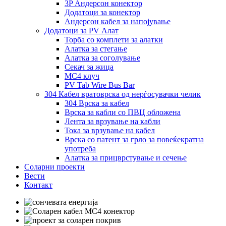
3P Андерсон конектор
Додатоци за конектор
Андерсон кабел за напојување
Додатоци за PV Алат
Торба со комплети за алатки
Алатка за стегање
Алатка за соголување
Секач за жица
MC4 клуч
PV Tab Wire Bus Bar
304 Кабел вратоврска од нерѓосувачки челик
304 Врска за кабел
Врска за кабли со ПВЦ обложена
Лента за врзување на кабли
Тока за врзување на кабел
Врска со патент за грло за повеќекратна
употреба
Алатка за прицврстување и сечење
Соларни проекти
Вести
Контакт