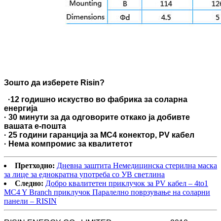
Зошто да изберете Risin?
·
12 годишно искуство во фабрика за соларна
енергија
· 30 минути за да одговорите откако ја добивте
вашата е-пошта
· 25 години гаранција за MC4 конектор, PV кабел
· Нема компромис за квалитетот
Претходно:
Дневна заштита Немедицинска стерилна маска
за лице за еднократна употреба со УВ светлина
Следно:
Добро квалитетен приклучок за PV кабел – 4to1
MC4 Y Branch приклучок Паралелно поврзување на соларни
панели – RISIN