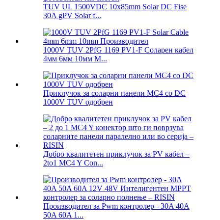
TUV UL 1500VDC 10x85mm Solar DC Fise
30A gPV Solar f...
1000V TUV 2PfG 1169 PV1-F Соларен кабел
4мм 6мм 10мм М...
Приклучок за соларни панели MC4 со DC
1000V TUV одобрен
Добро квалитетен приклучок за PV кабел –
2to1 MC4 Y Con...
Производител за Pwm контролер - 30A 40A
50A 60A 1...