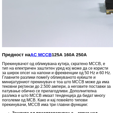
Предност на
AC MCCB
125А 160А 250А
Прекинувачот од обликувана кутија, скратено MCCB, е
тип на електричен заштитен уред кој може да се користи
за широк опсег на напони и фреквенции од 50 Hz и 60 Hz.
Главните разлики помеѓу обликуваното куќиште и
минијатурниот прекинувач е тоа што MCCB може да има
тековни рејтинзи до 2.500 ампери, а неговите поставки за
патување обично се прилагодливи. Дополнителна
разлика е што MCCB имаат тенденција да бидат многу
поголеми од MCB. Како и кај повеќето типови
прекинувачи, MCCB има три главни функции: