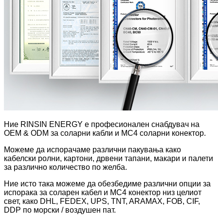
Ние RINSIN ENERGY е професионален снабдувач на
OEM & ODM за соларни кабли и MC4 соларни конектор.
Можеме да испорачаме различни пакувања како
кабелски ролни, картони, дрвени тапани, макари и палети
за различно количество по желба.
Ние исто така можеме да обезбедиме различни опции за
испорака за соларен кабел и MC4 конектор низ целиот
свет, како DHL, FEDEX, UPS, TNT, ARAMAX, FOB, CIF,
DDP по морски / воздушен пат.