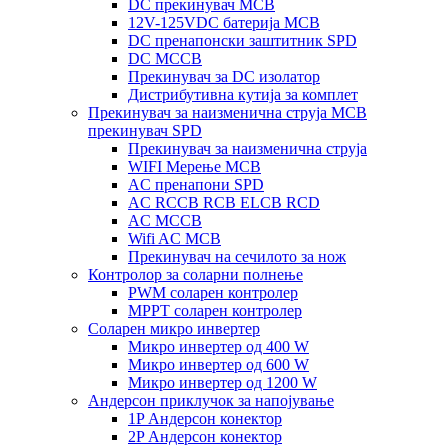
DC прекинувач MCB
12V-125VDC батерија MCB
DC пренапонски заштитник SPD
DC MCCB
Прекинувач за DC изолатор
Дистрибутивна кутија за комплет
Прекинувач за наизменична струја MCB
прекинувач SPD
Прекинувач за наизменична струја
WIFI Мерење MCB
AC пренапони SPD
AC RCCB RCB ELCB RCD
AC MCCB
Wifi AC MCB
Прекинувач на сечилото за нож
Контролор за соларни полнење
PWM соларен контролер
MPPT соларен контролер
Соларен микро инвертер
Микро инвертер од 400 W
Микро инвертер од 600 W
Микро инвертер од 1200 W
Андерсон приклучок за напојување
1P Андерсон конектор
2P Андерсон конектор