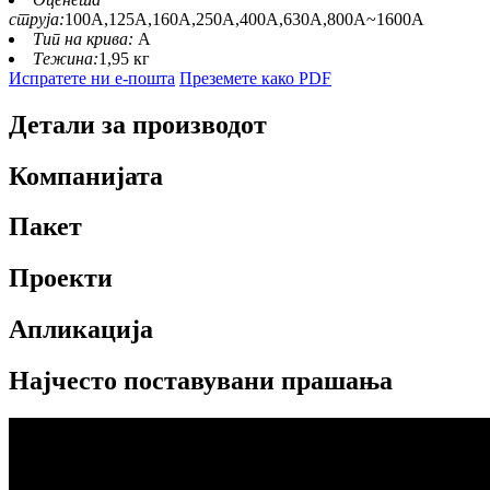
струја:
100A,125A,160A,250A,400A,630A,800A~1600A
Тип на крива:
A
Тежина:
1,95 кг
Испратете ни е-пошта
Преземете како PDF
Детали за производот
Компанијата
Пакет
Проекти
Апликација
Најчесто поставувани прашања