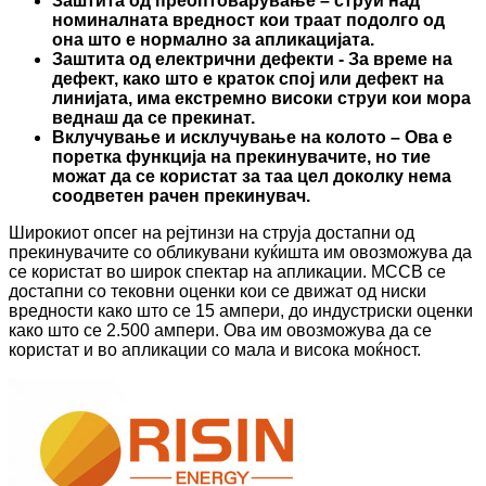
Заштита од преоптоварување – струи над
номиналната вредност кои траат подолго од
она што е нормално за апликацијата.
Заштита од електрични дефекти - За време на
дефект, како што е краток спој или дефект на
линијата, има екстремно високи струи кои мора
веднаш да се прекинат.
Вклучување и исклучување на колото – Ова е
поретка функција на прекинувачите, но тие
можат да се користат за таа цел доколку нема
соодветен рачен прекинувач.
Широкиот опсег на рејтинзи на струја достапни од
прекинувачите со обликувани куќишта им овозможува да
се користат во широк спектар на апликации. MCCB се
достапни со тековни оценки кои се движат од ниски
вредности како што се 15 ампери, до индустриски оценки
како што се 2.500 ампери. Ова им овозможува да се
користат и во апликации со мала и висока моќност.