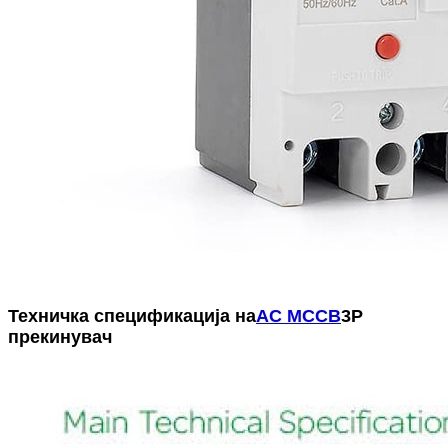
Техничка спецификација на
AC MCCB
3P
прекинувач