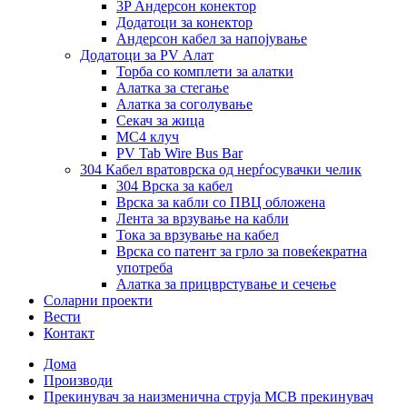
3P Андерсон конектор
Додатоци за конектор
Андерсон кабел за напојување
Додатоци за PV Алат
Торба со комплети за алатки
Алатка за стегање
Алатка за соголување
Секач за жица
MC4 клуч
PV Tab Wire Bus Bar
304 Кабел вратоврска од нерѓосувачки челик
304 Врска за кабел
Врска за кабли со ПВЦ обложена
Лента за врзување на кабли
Тока за врзување на кабел
Врска со патент за грло за повеќекратна
употреба
Алатка за прицврстување и сечење
Соларни проекти
Вести
Контакт
Дома
Производи
Прекинувач за наизменична струја MCB прекинувач