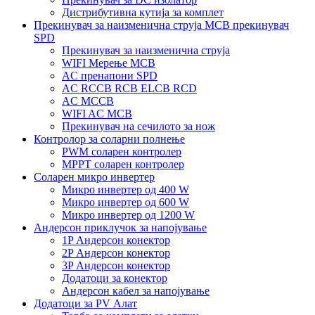
Дистрибутивна кутија за комплет
Прекинувач за наизменична струја MCB прекинувач
SPD
Прекинувач за наизменична струја
WIFI Мерење MCB
AC пренапони SPD
AC RCCB RCB ELCB RCD
AC MCCB
WIFI AC MCB
Прекинувач на сечилото за нож
Контролор за соларни полнење
PWM соларен контролер
MPPT соларен контролер
Соларен микро инвертер
Микро инвертер од 400 W
Микро инвертер од 600 W
Микро инвертер од 1200 W
Андерсон приклучок за напојување
1P Андерсон конектор
2P Андерсон конектор
3P Андерсон конектор
Додатоци за конектор
Андерсон кабел за напојување
Додатоци за PV Алат