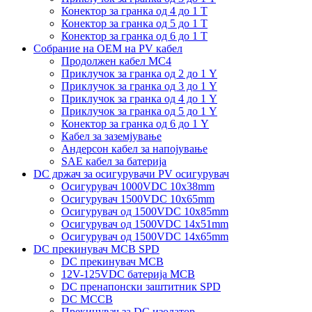
Конектор за гранка од 4 до 1 Т
Конектор за гранка од 5 до 1 Т
Конектор за гранка од 6 до 1 Т
Собрание на ОЕМ на PV кабел
Продолжен кабел MC4
Приклучок за гранка од 2 до 1 Y
Приклучок за гранка од 3 до 1 Y
Приклучок за гранка од 4 до 1 Y
Приклучок за гранка од 5 до 1 Y
Конектор за гранка од 6 до 1 Y
Кабел за заземјување
Андерсон кабел за напојување
SAE кабел за батерија
DC држач за осигурувачи PV осигурувач
Осигурувач 1000VDC 10x38mm
Осигурувач 1500VDC 10x65mm
Осигурувач од 1500VDC 10x85mm
Осигурувач од 1500VDC 14x51mm
Осигурувач од 1500VDC 14x65mm
DC прекинувач MCB SPD
DC прекинувач MCB
12V-125VDC батерија MCB
DC пренапонски заштитник SPD
DC MCCB
Прекинувач за DC изолатор