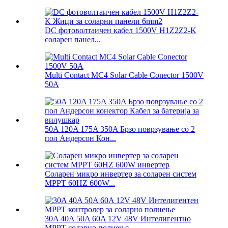
DC фотоволтаичен кабел 1500V H1Z2Z2-K
соларен панел...
Multi Contact MC4 Solar Cable Conector 1500V
50A
50A 120A 175A 350A Брзо поврзување со 2
пол Андерсон Кон...
Соларен микро инвертер за соларен систем
MPPT 60HZ 600W...
30A 40A 50A 60A 12V 48V Интелигентно
MPPT соларно полнење...