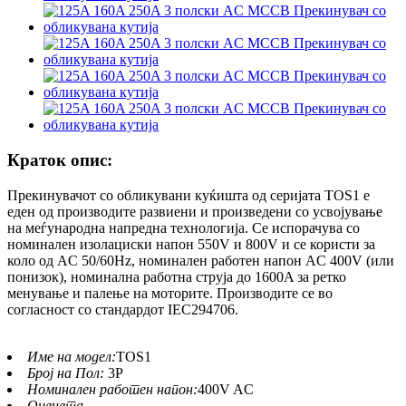
Краток опис:
Прекинувачот со обликувани куќишта од серијата TOS1 е
еден од производите развиени и произведени со усвојување
на меѓународна напредна технологија. Се испорачува со
номинален изолациски напон 550V и 800V и се користи за
коло од AC 50/60Hz, номинален работен напон AC 400V (или
понизок), номинална работна струја до 1600A за ретко
менување и палење на моторите. Производите се во
согласност со стандардот IEC294706.
Име на модел:
TOS1
Број на Пол:
3P
Номинален работен напон:
400V AC
Оценета