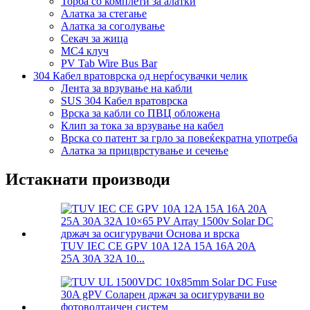
Торба со комплети за алатки
Алатка за стегање
Алатка за соголување
Секач за жица
MC4 клуч
PV Tab Wire Bus Bar
304 Кабел вратоврска од нерѓосувачки челик
Лента за врзување на кабли
SUS 304 Кабел вратоврска
Врска за кабли со ПВЦ обложена
Клип за тока за врзување на кабел
Врска со патент за грло за повеќекратна употреба
Алатка за прицврстување и сечење
Истакнати производи
TUV IEC CE GPV 10A 12A 15A 16A 20A
25A 30A 32A 10...