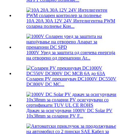
10A 20A 30A 12V 24V Интелигентна PWM
соларна полнење Кон...
1000V Уред за заштита од сончева енергија
на отворено од пренапони Ar...
Соларен PV прекинувач DC1000V DC550V
DC800V DC MC...
Држач за осигурувачи 1000V DC Solar PV
10x38mm за соларни PV F...