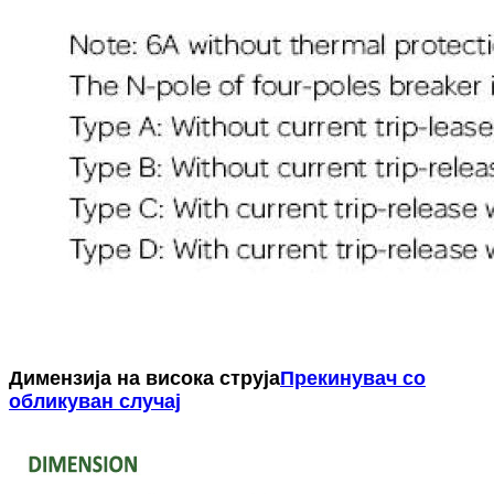
Димензија на висока струја
Прекинувач со
обликуван случај