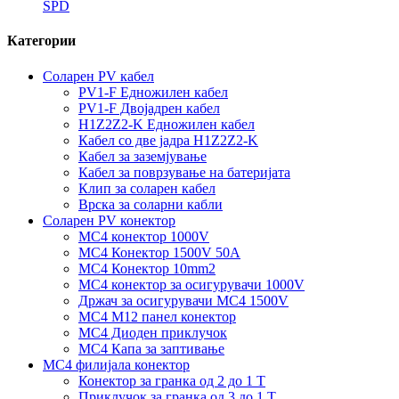
SPD
Категории
Соларен PV кабел
PV1-F Едножилен кабел
PV1-F Двојадрен кабел
H1Z2Z2-K Едножилен кабел
Кабел со две јадра H1Z2Z2-K
Кабел за заземјување
Кабел за поврзување на батеријата
Клип за соларен кабел
Врска за соларни кабли
Соларен PV конектор
MC4 конектор 1000V
MC4 Конектор 1500V 50A
MC4 Конектор 10mm2
MC4 конектор за осигурувачи 1000V
Држач за осигурувачи MC4 1500V
MC4 M12 панел конектор
MC4 Диоден приклучок
MC4 Капа за заптивање
MC4 филијала конектор
Конектор за гранка од 2 до 1 Т
Приклучок за гранка од 3 до 1 Т