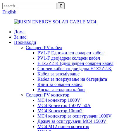
English
Дома
За нас
Производи
Соларен PV кабел
PV1-F Едножилен соларен кабел
PV1-F двојадрен соларен кабел
H1Z2Z2-K Едно-јадрен соларен кабел
Сончев кабел со две јадра H1Z2Z2-K
Кабел за заземјување
Кабел за поврзување на батеријата
Клип за соларен кабел
Врска за соларни кабли
Соларен PV конектор
MC4 конектор 1000V
MC4 Конектор 1500V 50A
MC4 Конектор 10mm2
MC4 конектор за осигурувачи 1000V
Држач за осигурувачи MC4 1500V
MC4 M12 панел конектор