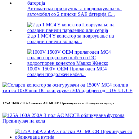
Автоматски приклучок за продолжување на
автомобил со 2 пински SAE батерија C...
2 до 1 MC4 Y конектор за поврзување на
соларни панели во пара...
1000V 1500V OEM Прилагоден MC4
соларен продолжен кабел...
125A 160A 250A 3 полски AC MCCB Прекинувач со обликувана кутија