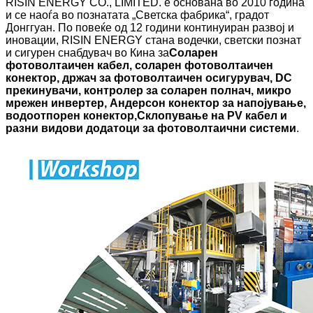
RISIN ENERGY CO., LIMITED. е основана во 2010 година
и се наоѓа во познатата „Светска фабрика“, градот
Донггуан. По повеќе од 12 години континуиран развој и
иновации, RISIN ENERGY стана водечки, светски познат
и сигурен снабдувач во Кина за
Соларен
фотоволтаичен кабел, соларен фотоволтаичен
конектор, држач за фотоволтаичен осигурувач, DC
прекинувачи, контролер за соларен полнач, микро
мрежен инвертер, Андерсон конектор за напојување,
водоотпорен конектор,
Склопување на PV кабел и
разни видови додатоци за фотоволтаични системи
.