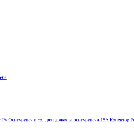
реба
 Осигурувач и соларен држач за осигурувачи 15A Конектор Fu