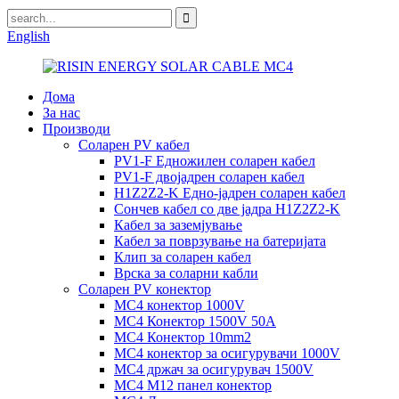
English
Дома
За нас
Производи
Соларен PV кабел
PV1-F Едножилен соларен кабел
PV1-F двојадрен соларен кабел
H1Z2Z2-K Едно-јадрен соларен кабел
Сончев кабел со две јадра H1Z2Z2-K
Кабел за заземјување
Кабел за поврзување на батеријата
Клип за соларен кабел
Врска за соларни кабли
Соларен PV конектор
MC4 конектор 1000V
MC4 Конектор 1500V 50A
MC4 Конектор 10mm2
MC4 конектор за осигурувачи 1000V
MC4 држач за осигурувач 1500V
MC4 M12 панел конектор