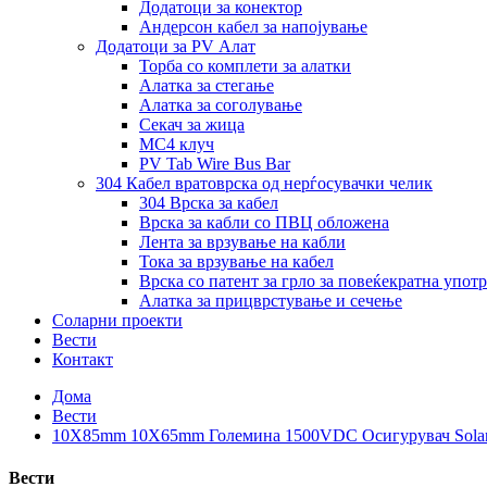
Додатоци за конектор
Андерсон кабел за напојување
Додатоци за PV Алат
Торба со комплети за алатки
Алатка за стегање
Алатка за соголување
Секач за жица
MC4 клуч
PV Tab Wire Bus Bar
304 Кабел вратоврска од нерѓосувачки челик
304 Врска за кабел
Врска за кабли со ПВЦ обложена
Лента за врзување на кабли
Тока за врзување на кабел
Врска со патент за грло за повеќекратна упот
Алатка за прицврстување и сечење
Соларни проекти
Вести
Контакт
Дома
Вести
10X85mm 10X65mm Големина 1500VDC Осигурувач Solar Pv
Вести