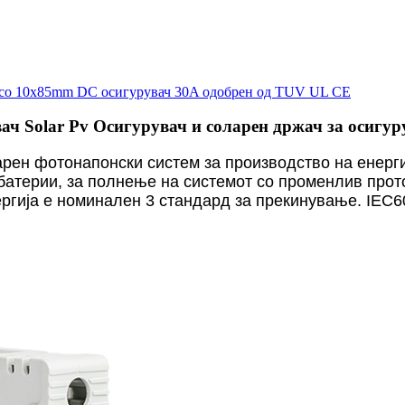
Solar Pv Осигурувач и соларен држач за осигуру
рен фотонапонски систем за производство на енерг
батерии, за полнење на системот со променлив прото
ергија е номинален 3 стандард за прекинување. IEC6