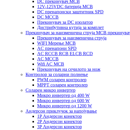
DC прекинувач MCB
12V-125VDC батерија MCB
DC пренапонски заштитник SPD
DC MCCB
Прекинувач за DC изолатор
Дистрибутивна кутија за комплет
Прекинувач за наизменична струја MCB прекинува
Прекинувач за наизменична струја
WIFI Мерење MCB
AC пренапони SPD
AC RCCB RCB ELCB RCD
AC MCCB
Wifi AC MCB
Прекинувач на сечилото за нож
Контролор за соларни полнење
PWM соларен контролер
MPPT соларен контролер
Соларен микро инвертер
Микро инвертер од 400 W
Микро инвертер од 600 W
Микро инвертер од 1200 W
Андерсон приклучок за напојување
1P Андерсон конектор
2P Андерсон конектор
3P Андерсон конектор