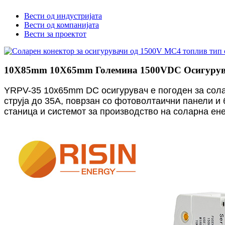
Вести од индустријата
Вести од компанијата
Вести за проектот
10X85mm 10X65mm Големина 1500VDC Осигурувач 
YRPV-35 10x65mm DC осигурувач е погоден за сола
струја до 35A, поврзан со фотоволтаични панели и 
станица и системот за производство на соларна ен