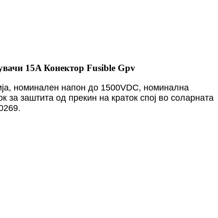
вачи 15A Конектор Fusible Gpv
ија, номинален напон до 1500VDC, номинална
к за заштита од прекин на краток спој во соларната
0269.