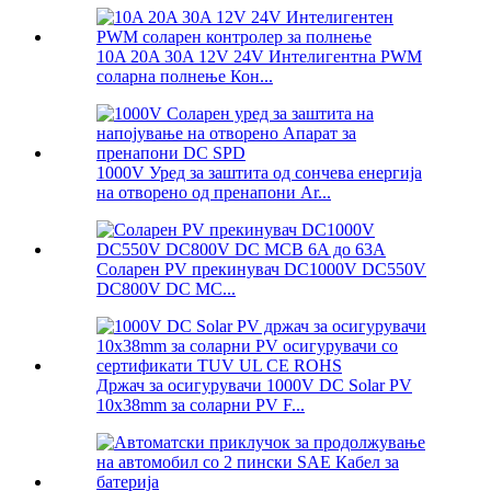
10A 20A 30A 12V 24V Интелигентна PWM
соларна полнење Кон...
1000V Уред за заштита од сончева енергија
на отворено од пренапони Ar...
Соларен PV прекинувач DC1000V DC550V
DC800V DC MC...
Држач за осигурувачи 1000V DC Solar PV
10x38mm за соларни PV F...