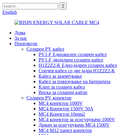
English
Дома
За нас
Производи
Соларен PV кабел
PV1-F Едножилен соларен кабел
PV1-F двојадрен соларен кабел
H1Z2Z2-K Едно-јадрен соларен кабел
Сончев кабел со две јадра H1Z2Z2-K
Кабел за заземјување
Кабел за поврзување на батеријата
Клип за соларен кабел
Врска за соларни кабли
Соларен PV конектор
MC4 конектор 1000V
MC4 Конектор 1500V 50A
MC4 Конектор 10mm2
MC4 конектор за осигурувачи 1000V
Држач за осигурувачи MC4 1500V
MC4 M12 панел конектор