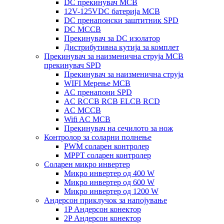
DC прекинувач MCB
12V-125VDC батерија MCB
DC пренапонски заштитник SPD
DC MCCB
Прекинувач за DC изолатор
Дистрибутивна кутија за комплет
Прекинувач за наизменична струја MCB
прекинувач SPD
Прекинувач за наизменична струја
WIFI Мерење MCB
AC пренапони SPD
AC RCCB RCB ELCB RCD
AC MCCB
Wifi AC MCB
Прекинувач на сечилото за нож
Контролор за соларни полнење
PWM соларен контролер
MPPT соларен контролер
Соларен микро инвертер
Микро инвертер од 400 W
Микро инвертер од 600 W
Микро инвертер од 1200 W
Андерсон приклучок за напојување
1P Андерсон конектор
2P Андерсон конектор