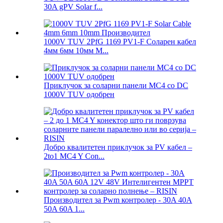
30A gPV Solar f...
1000V TUV 2PfG 1169 PV1-F Соларен кабел
4мм 6мм 10мм М...
Приклучок за соларни панели MC4 со DC
1000V TUV одобрен
Добро квалитетен приклучок за PV кабел –
2to1 MC4 Y Con...
Производител за Pwm контролер - 30A 40A
50A 60A 1...