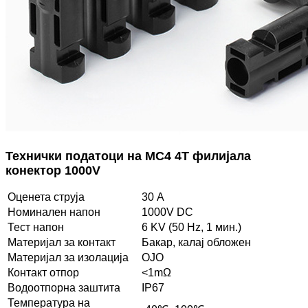
Технички податоци на MC4 4T филијала
конектор 1000V
Оценета струја
30 А
Номинален напон
1000V DC
Тест напон
6 KV (50 Hz, 1 мин.)
Материјал за контакт
Бакар, калај обложен
Материјал за изолација
ОЈО
Контакт отпор
<1mΩ
Водоотпорна заштита
IP67
Температура на