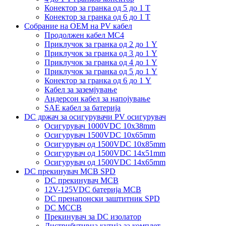
Конектор за гранка од 5 до 1 Т
Конектор за гранка од 6 до 1 Т
Собрание на ОЕМ на PV кабел
Продолжен кабел MC4
Приклучок за гранка од 2 до 1 Y
Приклучок за гранка од 3 до 1 Y
Приклучок за гранка од 4 до 1 Y
Приклучок за гранка од 5 до 1 Y
Конектор за гранка од 6 до 1 Y
Кабел за заземјување
Андерсон кабел за напојување
SAE кабел за батерија
DC држач за осигурувачи PV осигурувач
Осигурувач 1000VDC 10x38mm
Осигурувач 1500VDC 10x65mm
Осигурувач од 1500VDC 10x85mm
Осигурувач од 1500VDC 14x51mm
Осигурувач од 1500VDC 14x65mm
DC прекинувач MCB SPD
DC прекинувач MCB
12V-125VDC батерија MCB
DC пренапонски заштитник SPD
DC MCCB
Прекинувач за DC изолатор
Дистрибутивна кутија за комплет