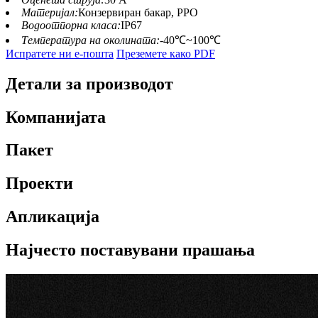
Материјал:
Конзервиран бакар, PPO
Водоотпорна класа:
IP67
Температура на околината:
-40℃~100℃
Испратете ни е-пошта
Преземете како PDF
Детали за производот
Компанијата
Пакет
Проекти
Апликација
Најчесто поставувани прашања