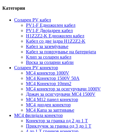
Категории
Соларен PV кабел
PV1-F Едножилен кабел
PV1-F Двојадрен кабел
H1Z2Z2-K Едножилен кабел
Кабел со две јадра H1Z2Z2-K
Кабел за заземјување
Кабел за поврзување на батеријата
Клип за соларен кабел
Врска за соларни кабли
Соларен PV конектор
MC4 конектор 1000V
MC4 Конектор 1500V 50A
MC4 Конектор 10mm2
MC4 конектор за осигурувачи 1000V
Држач за осигурувачи MC4 1500V
MC4 M12 панел конектор
MC4 диоден конектор
MC4 Капа за заптивање
MC4 филијала конектор
Конектор за гранка од 2 до 1 Т
Приклучок за гранка од 3 до 1 Т
4 до 1 Т гранков конектор