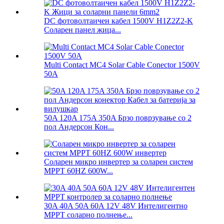
DC фотоволтаичен кабел 1500V H1Z2Z2-K
Соларен панел жица...
Multi Contact MC4 Solar Cable Conector 1500V
50A
50A 120A 175A 350A Брзо поврзување со 2
пол Андерсон Кон...
Соларен микро инвертер за соларен систем
MPPT 60HZ 600W...
30A 40A 50A 60A 12V 48V Интелигентно
MPPT соларно полнење...