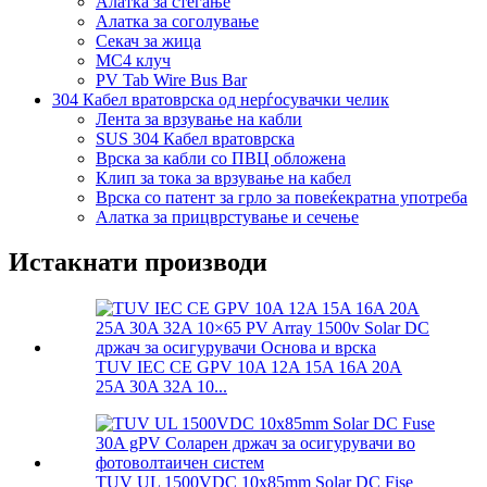
Алатка за стегање
Алатка за соголување
Секач за жица
MC4 клуч
PV Tab Wire Bus Bar
304 Кабел вратоврска од нерѓосувачки челик
Лента за врзување на кабли
SUS 304 Кабел вратоврска
Врска за кабли со ПВЦ обложена
Клип за тока за врзување на кабел
Врска со патент за грло за повеќекратна употреба
Алатка за прицврстување и сечење
Истакнати производи
TUV IEC CE GPV 10A 12A 15A 16A 20A
25A 30A 32A 10...
TUV UL 1500VDC 10x85mm Solar DC Fise