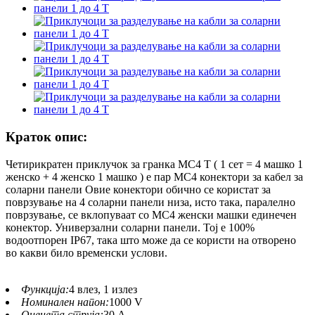
Краток опис:
Четирикратен приклучок за гранка MC4 T ( 1 сет = 4 машко 1
женско + 4 женско 1 машко ) е пар MC4 конектори за кабел за
соларни панели Овие конектори обично се користат за
поврзување на 4 соларни панели низа, исто така, паралелно
поврзување, се вклопуваат со MC4 женски машки единечен
конектор. Универзални соларни панели. Тој е 100%
водоотпорен IP67, така што може да се користи на отворено
во какви било временски услови.
Функција:
4 влез, 1 излез
Номинален напон:
1000 V
Оценета струја:
30 А