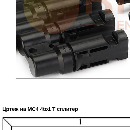
Цртеж на MC4 4to1 T сплитер