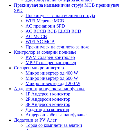
Прекинувач за наизменична струја MCB прекинувач
SPD
Прекинувач за наизменична струја
WIFI Мерење MCB
AC пренапони SPD
AC RCCB RCB ELCB RCD
AC MCCB
WIFI AC MCB
Прекинувач на сечилото за нож
Контролор за соларни полнење
PWM соларен контролер
MPPT соларен контролер
Соларен микро инвертер
Микро инвертер од 400 W
Микро инвертер од 600 W
Микро инвертер од 1200 W
Андерсон приклучок за напојување
1P Андерсон конектор
2P Андерсон конектор
3P Андерсон конектор
Додатоци за конектор
Андерсон кабел за напојување
Додатоци за PV Алат
Торба со комплети за алатки