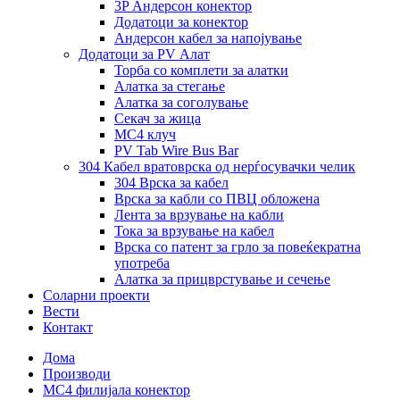
3P Андерсон конектор
Додатоци за конектор
Андерсон кабел за напојување
Додатоци за PV Алат
Торба со комплети за алатки
Алатка за стегање
Алатка за соголување
Секач за жица
MC4 клуч
PV Tab Wire Bus Bar
304 Кабел вратоврска од нерѓосувачки челик
304 Врска за кабел
Врска за кабли со ПВЦ обложена
Лента за врзување на кабли
Тока за врзување на кабел
Врска со патент за грло за повеќекратна
употреба
Алатка за прицврстување и сечење
Соларни проекти
Вести
Контакт
Дома
Производи
MC4 филијала конектор