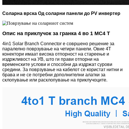
Соларна врска Од соларни панели до PV инвертер
Опис на приклучок за гранка 4 во 1 MC4 T
4in1 Solar Branch Connector е совршено решение за
паралелно поврзување на четири панели. Овие 4T
конектори имаат висока отпорност на стареење и
издржливост на УВ, што ги прави отпорни на
временските услови и способни да издржат сурови
средини. За поврзување на кабелот се користат нитни и
брава и не се потребни дополнителни алатки за
склопување или расклопување на приклучоците.