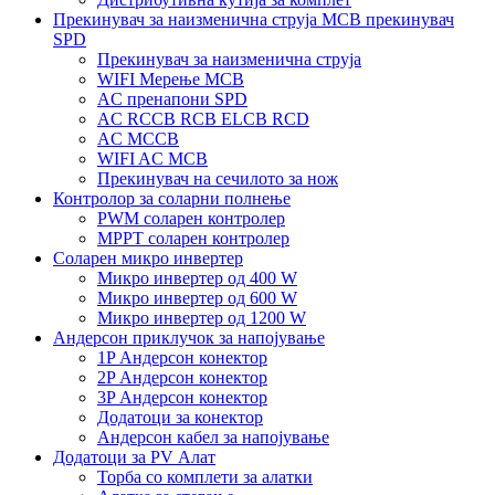
Прекинувач за наизменична струја MCB прекинувач
SPD
Прекинувач за наизменична струја
WIFI Мерење MCB
AC пренапони SPD
AC RCCB RCB ELCB RCD
AC MCCB
WIFI AC MCB
Прекинувач на сечилото за нож
Контролор за соларни полнење
PWM соларен контролер
MPPT соларен контролер
Соларен микро инвертер
Микро инвертер од 400 W
Микро инвертер од 600 W
Микро инвертер од 1200 W
Андерсон приклучок за напојување
1P Андерсон конектор
2P Андерсон конектор
3P Андерсон конектор
Додатоци за конектор
Андерсон кабел за напојување
Додатоци за PV Алат
Торба со комплети за алатки