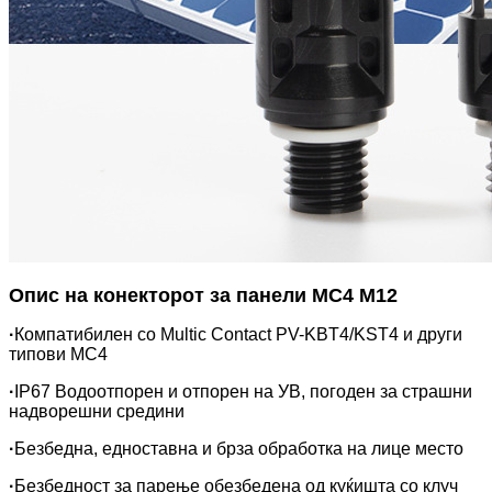
Опис на конекторот за панели MC4 M12
·
Компатибилен со Multic Contact PV-KBT4/KST4 и други
типови MC4
·
IP67 Водоотпорен и отпорен на УВ, погоден за страшни
надворешни средини
·
Безбедна, едноставна и брза обработка на лице место
·
Безбедност за парење обезбедена од куќишта со клуч