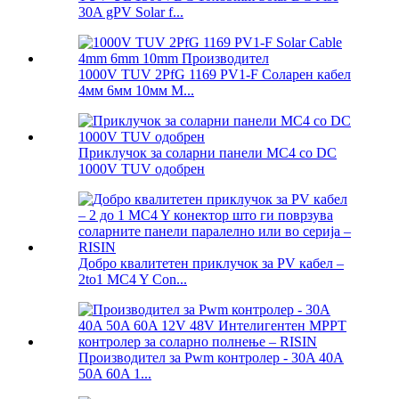
30A gPV Solar f...
1000V TUV 2PfG 1169 PV1-F Соларен кабел
4мм 6мм 10мм М...
Приклучок за соларни панели MC4 со DC
1000V TUV одобрен
Добро квалитетен приклучок за PV кабел –
2to1 MC4 Y Con...
Производител за Pwm контролер - 30A 40A
50A 60A 1...