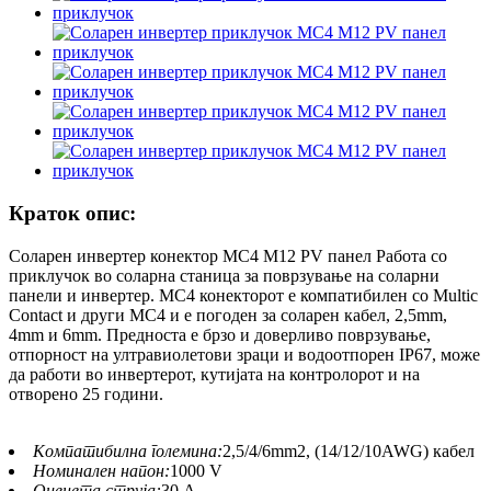
Краток опис:
Соларен инвертер конектор MC4 M12 PV панел Работа со
приклучок во соларна станица за поврзување на соларни
панели и инвертер. MC4 конекторот е компатибилен со Multic
Contact и други MC4 и е погоден за соларен кабел, 2,5mm,
4mm и 6mm. Предноста е брзо и доверливо поврзување,
отпорност на ултравиолетови зраци и водоотпорен IP67, може
да работи во инвертерот, кутијата на контролорот и на
отворено 25 години.
Компатибилна големина:
2,5/4/6mm2, (14/12/10AWG) кабел
Номинален напон:
1000 V
Оценета струја:
30 А