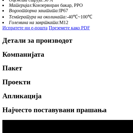
Материјал:
Конзервиран бакар, PPO
Водоотпорна заштита:
IP67
Температура на околината:
-40℃~100℃
Големина на завртката:
М12
Испратете ни е-пошта
Преземете како PDF
Детали за производот
Компанијата
Пакет
Проекти
Апликација
Најчесто поставувани прашања