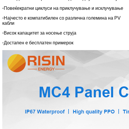
·
Повеќекратни циклуси на приклучување и исклучување
·
Најчесто е компатибилен со различна големина на PV
кабли
·
Висок капацитет за носење струја
·
Достапен е бесплатен примерок