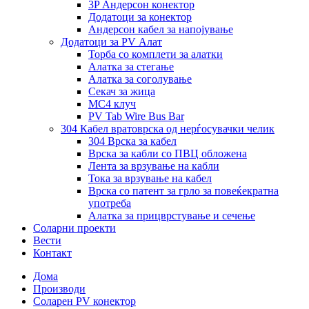
3P Андерсон конектор
Додатоци за конектор
Андерсон кабел за напојување
Додатоци за PV Алат
Торба со комплети за алатки
Алатка за стегање
Алатка за соголување
Секач за жица
MC4 клуч
PV Tab Wire Bus Bar
304 Кабел вратоврска од нерѓосувачки челик
304 Врска за кабел
Врска за кабли со ПВЦ обложена
Лента за врзување на кабли
Тока за врзување на кабел
Врска со патент за грло за повеќекратна
употреба
Алатка за прицврстување и сечење
Соларни проекти
Вести
Контакт
Дома
Производи
Соларен PV конектор