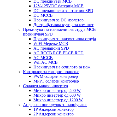
DC прекинувач MCB
12V-125VDC батерија MCB
DC пренапонски заштитник SPD
DC MCCB
Прекинувач за DC изолатор
Дистрибутивна кутија за комплет
Прекинувач за наизменична струја MCB
прекинувач SPD
Прекинувач за наизменична струја
WIFI Мерење MCB
AC пренапони SPD
AC RCCB RCB ELCB RCD
AC MCCB
Wifi AC MCB
Прекинувач на сечилото за нож
Контролор за соларни полнење
PWM соларен контролер
MPPT соларен контролер
Соларен микро инвертер
Микро инвертер од 400 W
Микро инвертер од 600 W
Микро инвертер од 1200 W
Андерсон приклучок за напојување
1P Андерсон конектор
2P Андерсон конектор