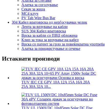
Алатка за стегање
Алатка за соголување
Секач за жица
MC4 клуч
PV Tab Wire Bus Bar
304 Кабел вратоврска од нерѓосувачки челик
Лента за врзување на кабли
SUS 304 Кабел вратоврска
Врска за кабли со ПВЦ обложена
Клип за тока за врзување на кабел
Врска со патент за грло за повеќекратна употреба
Алатка за прицврстување и сечење
Истакнати производи
TUV IEC CE GPV 10A 12A 15A 16A 20A
25A 30A 32A 10...
TUV UL 1500VDC 10x85mm Solar DC Fise