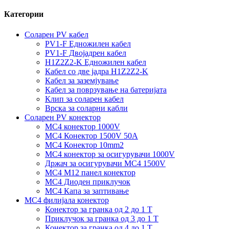
Категории
Соларен PV кабел
PV1-F Едножилен кабел
PV1-F Двојадрен кабел
H1Z2Z2-K Едножилен кабел
Кабел со две јадра H1Z2Z2-K
Кабел за заземјување
Кабел за поврзување на батеријата
Клип за соларен кабел
Врска за соларни кабли
Соларен PV конектор
MC4 конектор 1000V
MC4 Конектор 1500V 50A
MC4 Конектор 10mm2
MC4 конектор за осигурувачи 1000V
Држач за осигурувачи MC4 1500V
MC4 M12 панел конектор
MC4 Диоден приклучок
MC4 Капа за заптивање
MC4 филијала конектор
Конектор за гранка од 2 до 1 Т
Приклучок за гранка од 3 до 1 Т
Конектор за гранка од 4 до 1 Т