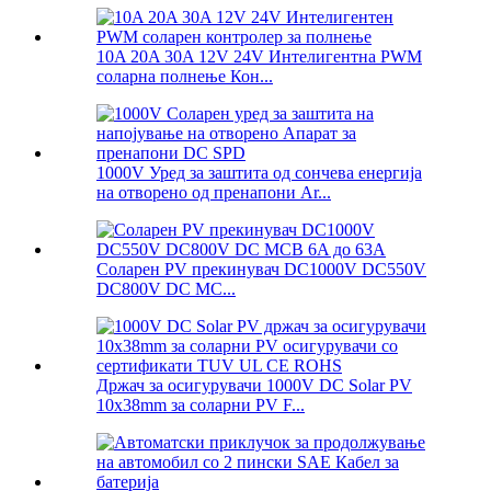
10A 20A 30A 12V 24V Интелигентна PWM
соларна полнење Кон...
1000V Уред за заштита од сончева енергија
на отворено од пренапони Ar...
Соларен PV прекинувач DC1000V DC550V
DC800V DC MC...
Држач за осигурувачи 1000V DC Solar PV
10x38mm за соларни PV F...