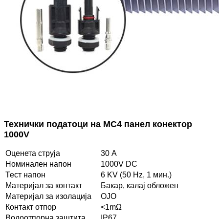
Технички податоци на MC4 панел конектор
1000V
Оценета струја
30 А
Номинален напон
1000V DC
Тест напон
6 KV (50 Hz, 1 мин.)
Материјал за контакт
Бакар, калај обложен
Материјал за изолација
ОЈО
Контакт отпор
<1mΩ
Водоотпорна заштита
IP67