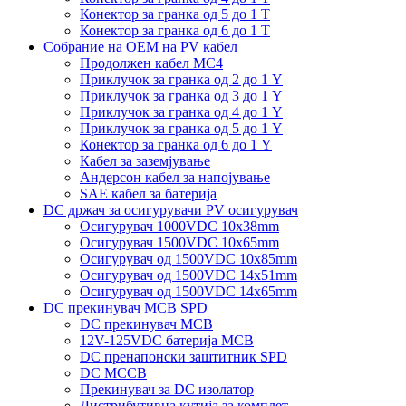
Конектор за гранка од 5 до 1 Т
Конектор за гранка од 6 до 1 Т
Собрание на ОЕМ на PV кабел
Продолжен кабел MC4
Приклучок за гранка од 2 до 1 Y
Приклучок за гранка од 3 до 1 Y
Приклучок за гранка од 4 до 1 Y
Приклучок за гранка од 5 до 1 Y
Конектор за гранка од 6 до 1 Y
Кабел за заземјување
Андерсон кабел за напојување
SAE кабел за батерија
DC држач за осигурувачи PV осигурувач
Осигурувач 1000VDC 10x38mm
Осигурувач 1500VDC 10x65mm
Осигурувач од 1500VDC 10x85mm
Осигурувач од 1500VDC 14x51mm
Осигурувач од 1500VDC 14x65mm
DC прекинувач MCB SPD
DC прекинувач MCB
12V-125VDC батерија MCB
DC пренапонски заштитник SPD
DC MCCB
Прекинувач за DC изолатор
Дистрибутивна кутија за комплет