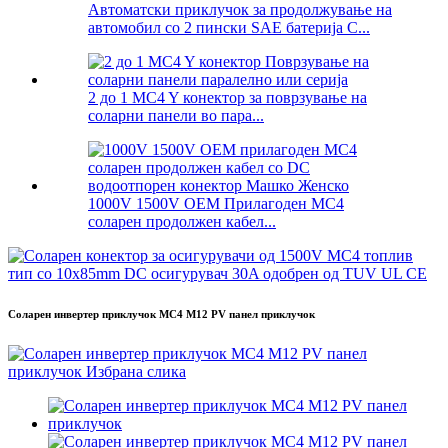
Автоматски приклучок за продолжување на
автомобил со 2 пински SAE батерија C...
2 до 1 MC4 Y конектор за поврзување на
соларни панели во пара...
1000V 1500V OEM Прилагоден MC4
соларен продолжен кабел...
Соларен инвертер приклучок MC4 M12 PV панел приклучок