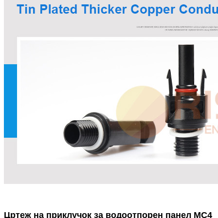
Цртеж на приклучок за водоотпорен панел MC4