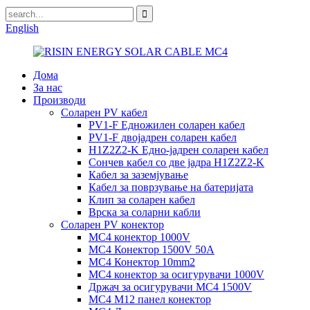
English
Дома
За нас
Производи
Соларен PV кабел
PV1-F Едножилен соларен кабел
PV1-F двојадрен соларен кабел
H1Z2Z2-K Едно-јадрен соларен кабел
Сончев кабел со две јадра H1Z2Z2-K
Кабел за заземјување
Кабел за поврзување на батеријата
Клип за соларен кабел
Врска за соларни кабли
Соларен PV конектор
MC4 конектор 1000V
MC4 Конектор 1500V 50A
MC4 Конектор 10mm2
MC4 конектор за осигурувачи 1000V
Држач за осигурувачи MC4 1500V
MC4 M12 панел конектор