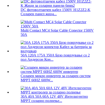
DC фотоволтаичен кабел 1500V H1Z2Z2-K
Соларен панел жица...
Multi Contact MC4 Solar Cable Conector 1500V
50A
50A 120A 175A 350A Брзо поврзување со 2
пол Андерсон Кон...
Соларен микро инвертер за соларен систем
MPPT 60HZ 600W...
30A 40A 50A 60A 12V 48V Интелигентно
MPPT соларно полнење...