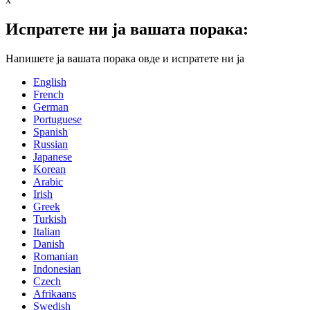
Испратете ни ја вашата порака:
Напишете ја вашата порака овде и испратете ни ја
English
French
German
Portuguese
Spanish
Russian
Japanese
Korean
Arabic
Irish
Greek
Turkish
Italian
Danish
Romanian
Indonesian
Czech
Afrikaans
Swedish