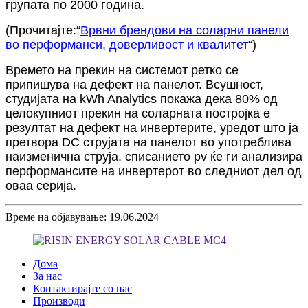
групата по 2000 година.
(Прочитајте:“
Врвни брендови на соларни панели
во перформанси, доверливост и квалитет
“)
Времето на прекин на системот ретко се
припишува на дефект на панелот. Всушност,
студијата на kWh Analytics покажа дека 80% од
целокупниот прекин на соларната постројка е
резултат на дефект на инвертерите, уредот што ја
претвора DC струјата на панелот во употреблива
наизменична струја. списанието pv ќе ги анализира
перформансите на инвертерот во следниот дел од
оваа серија.
Време на објавување: 19.06.2024
Дома
За нас
Контактирајте со нас
Производи