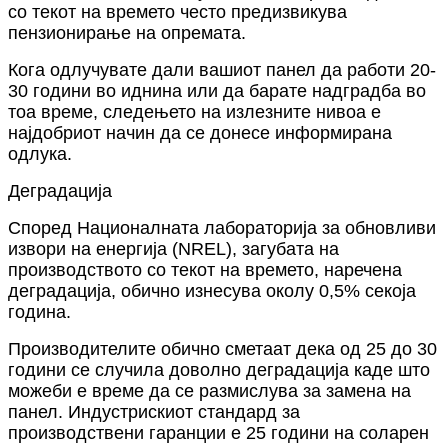
со текот на времето често предизвикува
пензионирање на опремата.
Кога одлучувате дали вашиот панел да работи 20-
30 години во иднина или да барате надградба во
тоа време, следењето на излезните нивоа е
најдобриот начин да се донесе информирана
одлука.
Деградација
Според Националната лабораторија за обновливи
извори на енергија (NREL), загубата на
производството со текот на времето, наречена
деградација, обично изнесува околу 0,5% секоја
година.
Производителите обично сметаат дека од 25 до 30
години се случила доволно деградација каде што
можеби е време да се размислува за замена на
панел. Индустрискиот стандард за
производствени гаранции е 25 години на соларен