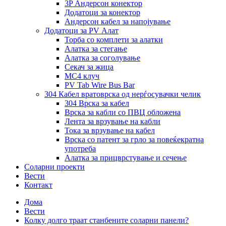
3P Андерсон конектор
Додатоци за конектор
Андерсон кабел за напојување
Додатоци за PV Алат
Торба со комплети за алатки
Алатка за стегање
Алатка за соголување
Секач за жица
MC4 клуч
PV Tab Wire Bus Bar
304 Кабел вратоврска од нерѓосувачки челик
304 Врска за кабел
Врска за кабли со ПВЦ обложена
Лента за врзување на кабли
Тока за врзување на кабел
Врска со патент за грло за повеќекратна
употреба
Алатка за прицврстување и сечење
Соларни проекти
Вести
Контакт
Дома
Вести
Колку долго траат станбените соларни панели?