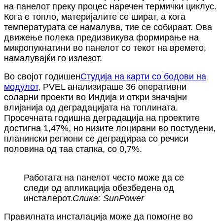
на панелот преку процес наречен термички циклус.
Кога е топло, материјалите се шират, а кога
температурата се намалува, тие се собираат. Ова
движење полека предизвикува формирање на
микропукнатини во панелот со текот на времето,
намалувајќи го излезот.
Во својот годишен
Студија на карти со бодови на
модулот
, PVEL анализираше 36 оперативни
соларни проекти во Индија и откри значајни
влијанија од деградацијата на топлината.
Просечната годишна деградација на проектите
достигна 1,47%, но низите лоцирани во постудени,
планински региони се деградираа со речиси
половина од таа стапка, со 0,7%.
Работата на панелот често може да се
следи од апликација обезбедена од
инсталерот.
Слика: SunPower
Правилната инсталација може да помогне во