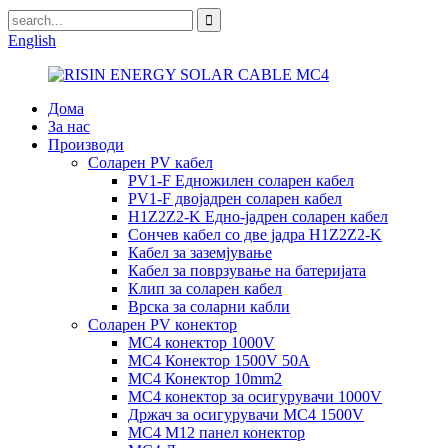
English
Дома
За нас
Производи
Соларен PV кабел
PV1-F Едножилен соларен кабел
PV1-F двојадрен соларен кабел
H1Z2Z2-K Едно-јадрен соларен кабел
Сончев кабел со две јадра H1Z2Z2-K
Кабел за заземјување
Кабел за поврзување на батеријата
Клип за соларен кабел
Врска за соларни кабли
Соларен PV конектор
MC4 конектор 1000V
MC4 Конектор 1500V 50A
MC4 Конектор 10mm2
MC4 конектор за осигурувачи 1000V
Држач за осигурувачи MC4 1500V
MC4 M12 панел конектор