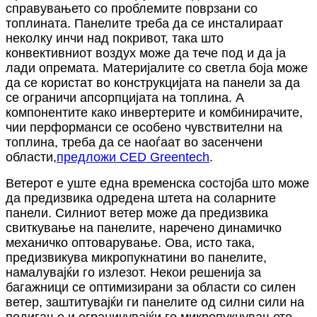
справувањето со проблемите поврзани со
топлината. Панелите треба да се инсталираат
неколку инчи над покривот, така што
конвективниот воздух може да тече под и да ја
лади опремата. Материјалите со светла боја може
да се користат во конструкцијата на панели за да
се ограничи апсорпцијата на топлина. А
компонентите како инвертерите и комбинирачите,
чии перформанси се особено чувствителни на
топлина, треба да се наоѓаат во засенчени
области,
предложи CED Greentech
.
Ветерот е уште една временска состојба што може
да предизвика одредена штета на соларните
панели. Силниот ветер може да предизвика
свиткување на панелите, наречено динамичко
механичко оптоварување. Ова, исто така,
предизвикува микропукнатини во панелите,
намалувајќи го излезот. Некои решенија за
багажници се оптимизирани за области со силен
ветер, заштитувајќи ги панелите од силни сили на
подигање и ограничувајќи го микропукнувањето.