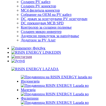
Соларен PV кабел
Соларен PV конектор
MC4 филијала конектор
Собрание на ОЕМ на PV кабел
DC држач за осигурувачи PV осигурувач
DC прекинувач MCB SPD
Контролор за соларни полнење
Соларен микро инвертер
Андерсон приклучок за напојување
Додатоци за PV Алат