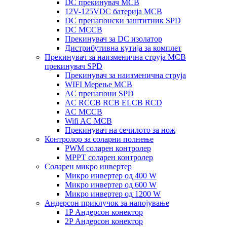
DC прекинувач MCB
12V-125VDC батерија MCB
DC пренапонски заштитник SPD
DC MCCB
Прекинувач за DC изолатор
Дистрибутивна кутија за комплет
Прекинувач за наизменична струја MCB
прекинувач SPD
Прекинувач за наизменична струја
WIFI Мерење MCB
AC пренапони SPD
AC RCCB RCB ELCB RCD
AC MCCB
Wifi AC MCB
Прекинувач на сечилото за нож
Контролор за соларни полнење
PWM соларен контролер
MPPT соларен контролер
Соларен микро инвертер
Микро инвертер од 400 W
Микро инвертер од 600 W
Микро инвертер од 1200 W
Андерсон приклучок за напојување
1P Андерсон конектор
2P Андерсон конектор