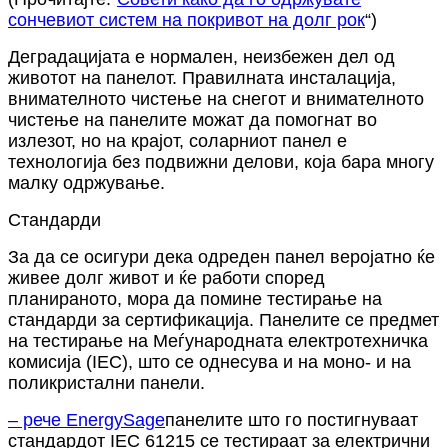
сончевиот систем на покривот на долг рок
“)
Деградацијата е нормален, неизбежен дел од
животот на панелот. Правилната инсталација,
внимателното чистење на снегот и внимателното
чистење на панелите можат да помогнат во
излезот, но на крајот, соларниот панел е
технологија без подвижни делови, која бара многу
малку одржување.
Стандарди
За да се осигури дека одреден панел веројатно ќе
живее долг живот и ќе работи според
планираното, мора да помине тестирање на
стандарди за сертификација. Панелите се предмет
на тестирање на Меѓународната електротехничка
комисија (IEC), што се однесува и на моно- и на
поликристални панели.
– рече EnergySage
панелите што го постигнуваат
стандардот IEC 61215 се тестираат за електрични