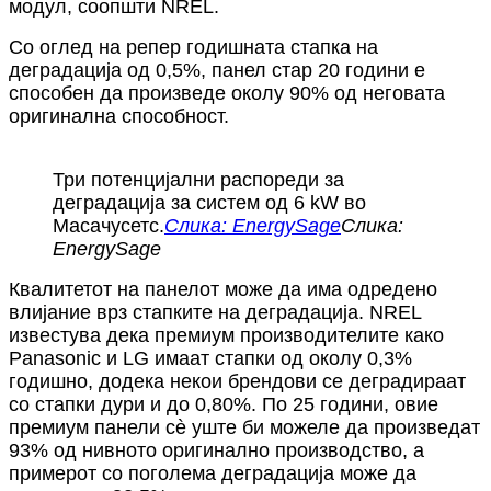
модул, соопшти NREL.
Со оглед на репер годишната стапка на
деградација од 0,5%, панел стар 20 години е
способен да произведе околу 90% од неговата
оригинална способност.
Три потенцијални распореди за
деградација за систем од 6 kW во
Масачусетс.
Слика: EnergySage
Слика:
EnergySage
Квалитетот на панелот може да има одредено
влијание врз стапките на деградација. NREL
известува дека премиум производителите како
Panasonic и LG имаат стапки од околу 0,3%
годишно, додека некои брендови се деградираат
со стапки дури и до 0,80%. По 25 години, овие
премиум панели сè уште би можеле да произведат
93% од нивното оригинално производство, а
примерот со поголема деградација може да