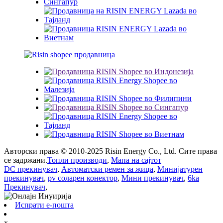
Авторски права © 2010-2025 Risin Energy Co., Ltd. Сите права
се задржани.
Топли производи
,
Мапа на сајтот
DC прекинувач
,
Автоматски ремен за жица
,
Минијатурен
прекинувач
,
pv соларен конектор
,
Мини прекинувач
,
6ka
Прекинувач
,
Испрати е-пошта
x