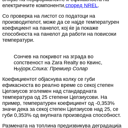
електричните компоненти,
според NREL
.
Со проверка на листот со податоци на
производителот, може да се најде температурен
коефициент на панелот, кој ќе ја покаже
способноста на панелот да работи на повисоки
температури.
Сончев на покривот на зграда во
сопственост на Zara Realty во Квинс,
Њујорк.
Слика: Премиер Солар
Коефициентот објаснува колку се губи
ефикасноста во реално време со секој степен
Целзиусов зголемен над стандардната
температура од 25 степени Целзиусови. На
пример, температурен коефициент од -0,353%
значи дека за секој степен Целзиусов над 25, се
губи 0,353% од вкупната производна способност.
Размената на топлина предизвикува деградација