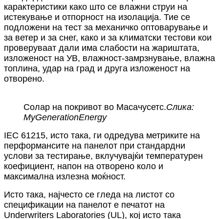
карактеристики како што се влажни струи на
истекување и отпорност на изолација. Тие се
подложени на тест за механичко оптоварување и
за ветер и за снег, како и за климатски тестови кои
проверуваат дали има слабости на жариштата,
изложеност на УВ, влажност-замрзнување, влажна
топлина, удар на град и друга изложеност на
отворено.
Солар на покривот во Масачусетс.
Слика:
MyGenerationEnergy
IEC 61215, исто така, ги одредува метриките на
перформансите на панелот при стандардни
услови за тестирање, вклучувајќи температурен
коефициент, напон на отворено коло и
максимална излезна моќност.
Исто така, најчесто се гледа на листот со
спецификации на панелот е печатот на
Underwriters Laboratories (UL), кој исто така