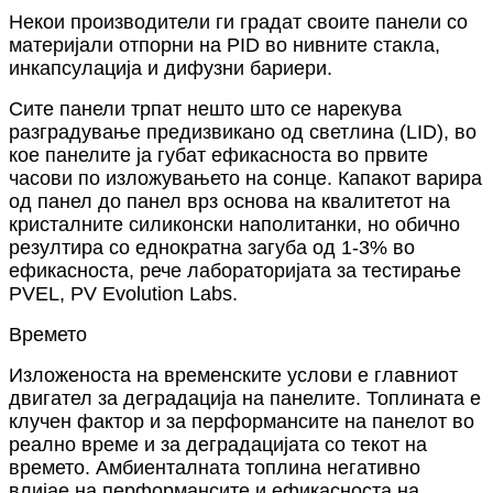
Некои производители ги градат своите панели со
материјали отпорни на PID во нивните стакла,
инкапсулација и дифузни бариери.
Сите панели трпат нешто што се нарекува
разградување предизвикано од светлина (LID), во
кое панелите ја губат ефикасноста во првите
часови по изложувањето на сонце. Капакот варира
од панел до панел врз основа на квалитетот на
кристалните силиконски наполитанки, но обично
резултира со еднократна загуба од 1-3% во
ефикасноста, рече лабораторијата за тестирање
PVEL, PV Evolution Labs.
Времето
Изложеноста на временските услови е главниот
двигател за деградација на панелите. Топлината е
клучен фактор и за перформансите на панелот во
реално време и за деградацијата со текот на
времето. Амбиенталната топлина негативно
влијае на перформансите и ефикасноста на