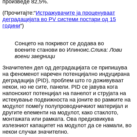
произведе 82,5%.
(Прочитајте:“
Истражувачите ја проценуваат
деградацијата во PV системи постари од 15
години
“)
Сонцето на покривот се додава во
воените станови во Илиноис.
Слика: Лови
воени заедници
Значителен дел од деградацијата се припишува
на феноменот наречен потенцијално индуцирана
деградација (PID), проблем што го доживуваат
некои, но не сите, панели. PID се јавува кога
напонскиот потенцијал на панелот и струјата на
истекување подвижноста на јоните во рамките на
модулот помеѓу полупроводничкиот материјал и
другите елементи на модулот, како стаклото,
монтажата или рамката. Ова предизвикува
излезниот капацитет на модулот да се намали, во
некои случаи значително.