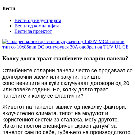
Вести
Вести од индустријата
Вести од компанијата
Вести за проектот
Колку долго траат станбените соларни панели?
Станбените соларни панели често се продаваат со
долгорочни заеми или закупи, при што
сопствениците на куќи склучуваат договори од 20
или повеќе години. Но, колку долго траат
панелите и колку се еластични?
Животот на панелот зависи од неколку фактори,
вклучително климата, типот на модулот и
користениот систем за сталажа, меѓу другото.
Иако не постои специфичен „краен датум“ за
панелот сам по себе, губењето на производството