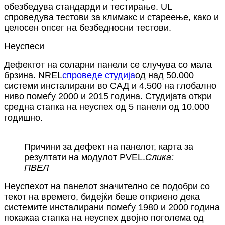
обезбедува стандарди и тестирање. UL
спроведува тестови за климакс и стареење, како и
целосен опсег на безбедносни тестови.
Неуспеси
Дефектот на соларни панели се случува со мала
брзина. NREL
спроведе студија
од над 50.000
системи инсталирани во САД и 4.500 на глобално
ниво помеѓу 2000 и 2015 година. Студијата откри
средна стапка на неуспех од 5 панели од 10.000
годишно.
Причини за дефект на панелот, карта за
резултати на модулот PVEL.
Слика:
ПВЕЛ
Неуспехот на панелот значително се подобри со
текот на времето, бидејќи беше откриено дека
системите инсталирани помеѓу 1980 и 2000 година
покажаа стапка на неуспех двојно поголема од