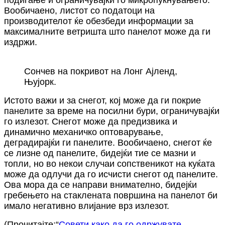
Вообичаено, листот со податоци на
производителот ќе обезбеди информации за
максималните ветришта што панелот може да ги
издржи.
Сончев на покривот на Лонг Ајленд,
Њујорк.
Истото важи и за снегот, кој може да ги покрие
панелите за време на посилни бури, ограничувајќи
го излезот. Снегот може да предизвика и
динамично механичко оптоварување,
деградирајќи ги панелите. Вообичаено, снегот ќе
се лизне од панелите, бидејќи тие се мазни и
топли, но во некои случаи сопственикот на куќата
може да одлучи да го исчисти снегот од панелите.
Ова мора да се направи внимателно, бидејќи
гребењето на стаклената површина на панелот би
имало негативно влијание врз излезот.
(Прочитајте:“
Совети како да го одржувате