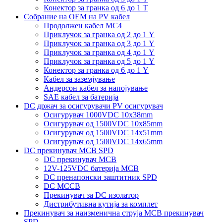
Конектор за гранка од 6 до 1 Т
Собрание на ОЕМ на PV кабел
Продолжен кабел MC4
Приклучок за гранка од 2 до 1 Y
Приклучок за гранка од 3 до 1 Y
Приклучок за гранка од 4 до 1 Y
Приклучок за гранка од 5 до 1 Y
Конектор за гранка од 6 до 1 Y
Кабел за заземјување
Андерсон кабел за напојување
SAE кабел за батерија
DC држач за осигурувачи PV осигурувач
Осигурувач 1000VDC 10x38mm
Осигурувач од 1500VDC 10x85mm
Осигурувач од 1500VDC 14x51mm
Осигурувач од 1500VDC 14x65mm
DC прекинувач MCB SPD
DC прекинувач MCB
12V-125VDC батерија MCB
DC пренапонски заштитник SPD
DC MCCB
Прекинувач за DC изолатор
Дистрибутивна кутија за комплет
Прекинувач за наизменична струја MCB прекинувач
SPD