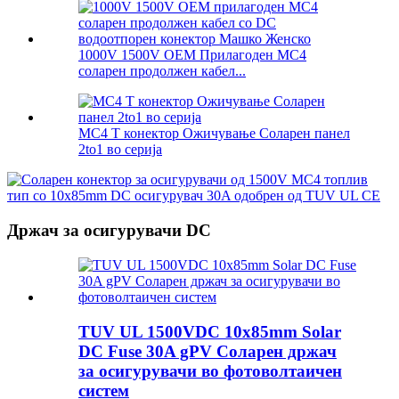
1000V 1500V OEM Прилагоден MC4
соларен продолжен кабел...
MC4 T конектор Ожичување Соларен панел
2to1 во серија
Држач за осигурувачи DC
TUV UL 1500VDC 10x85mm Solar
DC Fuse 30A gPV Соларен држач
за осигурувачи во фотоволтаичен
систем