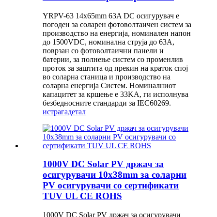
YRPV-63 14x65mm 63A DC осигурувач е
погоден за соларен фотоволтаичен систем за
производство на енергија, номинален напон
до 1500VDC, номинална струја до 63A,
поврзан со фотоволтаични панели и
батерии, за полнење систем со променлив
проток за заштита од прекин на краток спој
во соларна станица и производство на
соларна енергија Систем. Номиналниот
капацитет за кршење е 33KA, ги исполнува
безбедносните стандарди за IEC60269.
истрага
детал
1000V DC Solar PV држач за
осигурувачи 10x38mm за соларни
PV осигурувачи со сертификати
TUV UL CE ROHS
1000V DC Solar PV држач за осигурувачи