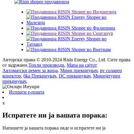
Авторски права © 2010-2024 Risin Energy Co., Ltd. Сите права
се задржани.
Топли производи
,
Мапа на сајтот
Автоматски ремен за жица
,
Мини прекинувач
,
pv соларен
конектор
,
6ka Прекинувач
,
DC прекинувач
,
Минијатурен
прекинувач
,
Испрати е-пошта
x
Испратете ни ја вашата порака:
Напишете ја вашата порака овде и испратете ни ја