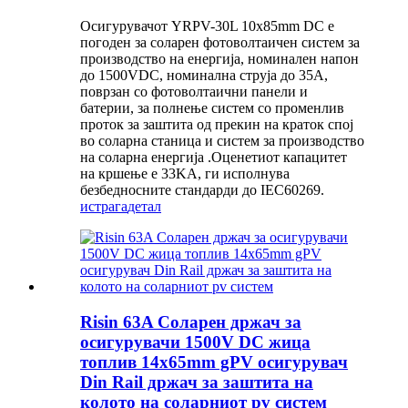
Осигурувачот YRPV-30L 10x85mm DC е
погоден за соларен фотоволтаичен систем за
производство на енергија, номинален напон
до 1500VDC, номинална струја до 35A,
поврзан со фотоволтаични панели и
батерии, за полнење систем со променлив
проток за заштита од прекин на краток спој
во соларна станица и систем за производство
на соларна енергија .Оценетиот капацитет
на кршење е 33KA, ги исполнува
безбедносните стандарди до IEC60269.
истрага
детал
Risin 63A Соларен држач за
осигурувачи 1500V DC жица
топлив 14x65mm gPV осигурувач
Din Rail држач за заштита на
колото на соларниот pv систем