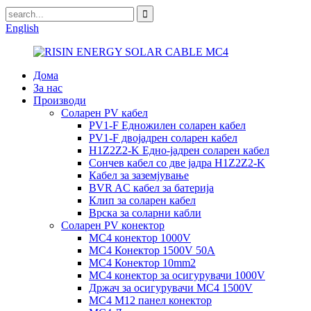
English
Дома
За нас
Производи
Соларен PV кабел
PV1-F Едножилен соларен кабел
PV1-F двојадрен соларен кабел
H1Z2Z2-K Едно-јадрен соларен кабел
Сончев кабел со две јадра H1Z2Z2-K
Кабел за заземјување
BVR AC кабел за батерија
Клип за соларен кабел
Врска за соларни кабли
Соларен PV конектор
MC4 конектор 1000V
MC4 Конектор 1500V 50A
MC4 Конектор 10mm2
MC4 конектор за осигурувачи 1000V
Држач за осигурувачи MC4 1500V
MC4 M12 панел конектор