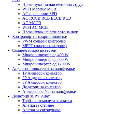
Прекинувач за наизменична струја
WIFI Мерење MCB
AC пренапони SPD
AC RCCB RCB ELCB RCD
AC MCCB
WIFI AC MCB
Прекинувач на сечилото за нож
Контролор за соларни полнење
PWM соларен контролер
MPPT соларен контролер
Соларен микро инвертер
Микро инвертер од 400 W
Микро инвертер од 600 W
Микро инвертер од 1200 W
Андерсон приклучок за напојување
1P Андерсон конектор
2P Андерсон конектор
3P Андерсон конектор
Додатоци за конектор
Андерсон кабел за напојување
Додатоци за PV Алат
Торба со комплети за алатки
Алатка за стегање
Алатка за соголување