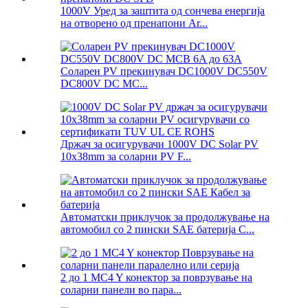
1000V Уред за заштита од сончева енергија
на отворено од пренапони Ar...
Соларен PV прекинувач DC1000V DC550V
DC800V DC MC...
Држач за осигурувачи 1000V DC Solar PV
10x38mm за соларни PV F...
Автоматски приклучок за продолжување на
автомобил со 2 пински SAE батерија C...
2 до 1 MC4 Y конектор за поврзување на
соларни панели во пара...