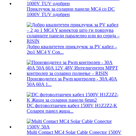
Приклучок за соларни панели MC4 со DC
1000V TUV одобрен
Добро квалитетен приклучок за PV кабел –
2to1 MC4 Y Con...
Производител за Pwm контролер - 30A 40A
50A 60A 1...
DC фотоволтаичен кабел 1500V H1Z2Z2-K
Соларен панел жица...
Multi Contact MC4 Solar Cable Conector 1500V