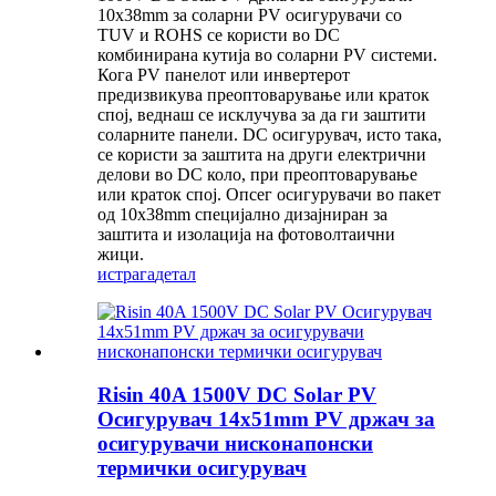
10x38mm за соларни PV осигурувачи со
TUV и ROHS се користи во DC
комбинирана кутија во соларни PV системи.
Кога PV панелот или инвертерот
предизвикува преоптоварување или краток
спој, веднаш се исклучува за да ги заштити
соларните панели. DC осигурувач, исто така,
се користи за заштита на други електрични
делови во DC коло, при преоптоварување
или краток спој. Опсег осигурувачи во пакет
од 10x38mm специјално дизајниран за
заштита и изолација на фотоволтаични
жици.
истрага
детал
Risin 40A 1500V DC Solar PV
Осигурувач 14x51mm PV држач за
осигурувачи нисконапонски
термички осигурувач