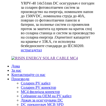
YRPV-40 14x51mm DC осигурувач е погоден
за соларен фотоволтаичен систем за
производство на енергија, номинален напон
до 1500VDC, номинална струја до 40A,
поврзан со фотоволтаични панели и
батерии, за полнење систем со променлив
проток за заштита од прекин на краток спој
во соларна станица и систем за производство
на соларна енергија .Оценетиот капацитет
на кршење е 33KA, ги исполнува
безбедносните стандарди до IEC60269.
истрага
детал
Дома
За нас
Контактирајте со нас
Производи
Соларен PV кабел
Соларен PV конектор
MC4 филијала конектор
Собрание на ОЕМ на PV кабел
Држач за осигурувачи DC
DC прекинувач MCB SPD