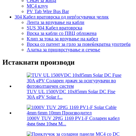
Секач за жица
MC4 клуч
PV Tab Wire Bus Bar
304 Кабел вратоврска од нерѓосувачки челик
Лента за врзување на кабли
SUS 304 Кабел вратоврска
Врска за кабли со ПВЦ обложена
Клип за тока за врзување на кабел
Врска со патент за грло за повеќекратна употреба
Алатка за прицврстување и сечење
Истакнати производи
TUV UL 1500VDC 10x85mm Solar DC Fise
30A gPV Solar f...
1000V TUV 2PfG 1169 PV1-F Соларен кабел
4мм 6мм 10мм М...