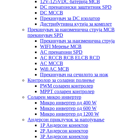
12V-125VDC батерија MCB
DC пренапонски заштитник SPD
DC MCCB
Прекинувач за DC изолатор
Дистрибутивна кутија за комплет
Прекинувач за наизменична струја MCB
прекинувач SPD
Прекинувач за наизменична струја
WIFI Мерење MCB
AC пренапони SPD
AC RCCB RCB ELCB RCD
AC MCCB
Wifi AC MCB
Прекинувач на сечилото за нож
Контролор за соларни полнење
PWM соларен контролер
MPPT соларен контролер
Соларен микро инвертер
Микро инвертер од 400 W
Микро инвертер од 600 W
Микро инвертер од 1200 W
Андерсон приклучок за напојување
1P Андерсон конектор
2P Андерсон конектор
3P Андерсон конектор