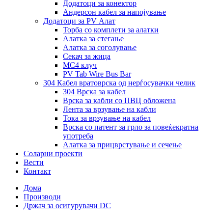
Додатоци за конектор
Андерсон кабел за напојување
Додатоци за PV Алат
Торба со комплети за алатки
Алатка за стегање
Алатка за соголување
Секач за жица
MC4 клуч
PV Tab Wire Bus Bar
304 Кабел вратоврска од нерѓосувачки челик
304 Врска за кабел
Врска за кабли со ПВЦ обложена
Лента за врзување на кабли
Тока за врзување на кабел
Врска со патент за грло за повеќекратна
употреба
Алатка за прицврстување и сечење
Соларни проекти
Вести
Контакт
Дома
Производи
Држач за осигурувачи DC