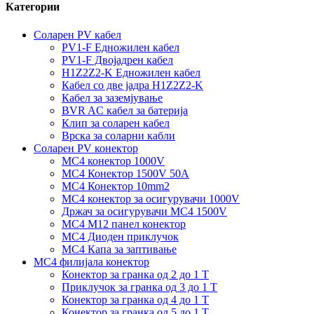
Категории
Соларен PV кабел
PV1-F Едножилен кабел
PV1-F Двојадрен кабел
H1Z2Z2-K Едножилен кабел
Кабел со две јадра H1Z2Z2-K
Кабел за заземјување
BVR AC кабел за батерија
Клип за соларен кабел
Врска за соларни кабли
Соларен PV конектор
MC4 конектор 1000V
MC4 Конектор 1500V 50A
MC4 Конектор 10mm2
MC4 конектор за осигурувачи 1000V
Држач за осигурувачи MC4 1500V
MC4 M12 панел конектор
MC4 Диоден приклучок
MC4 Капа за заптивање
MC4 филијала конектор
Конектор за гранка од 2 до 1 Т
Приклучок за гранка од 3 до 1 Т
Конектор за гранка од 4 до 1 Т
Конектор за гранка од 5 до 1 Т