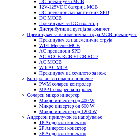
DC прекинувач MCB
12V-125VDC батерија MCB
DC пренапонски заштитник SPD
DC MCCB
Прекинувач за DC изолатор
Дистрибутивна кутија за комплет
Прекинувач за наизменична струја MCB прекинува
Прекинувач за наизменична струја
WIFI Мерење MCB
AC пренапони SPD
AC RCCB RCB ELCB RCD
AC MCCB
Wifi AC MCB
Прекинувач на сечилото за нож
Контролор за соларни полнење
PWM соларен контролер
MPPT соларен контролер
Соларен микро инвертер
Микро инвертер од 400 W
Микро инвертер од 600 W
Микро инвертер од 1200 W
Андерсон приклучок за напојување
1P Андерсон конектор
2P Андерсон конектор
3P Андерсон конектор