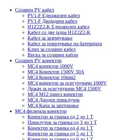
Соларен PV кабел
PV1-F Едножилен кабел
PV1-F Двојадрен кабел
H1Z2Z2-K Едножилен кабел
Кабел со две јадра H1Z2Z2-K
Кабел за заземјување
Кабел за поврзување на батеријата
Клип за соларен кабел
Врска за соларни кабли
Соларен PV конектор
MC4 конектор 1000V
MC4 Конектор 1500V 50A
MC4 Конектор 10mm2
MC4 конектор за осигурувачи 1000V
Држач за осигурувачи MC4 1500V
MC4 M12 панел конектор
MC4 Диоден приклучок
MC4 Капа за заптивање
MC4 филијала конектор
Конектор за гранка од 2 до 1 Т
Приклучок за гранка од 3 до 1 Т
Конектор за гранка од 4 до 1 Т
Конектор за гранка од 5 до 1 Т
Конектор за гранка од 6 до 1 Т