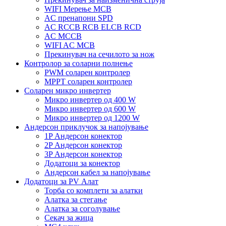
WIFI Мерење MCB
AC пренапони SPD
AC RCCB RCB ELCB RCD
AC MCCB
WIFI AC MCB
Прекинувач на сечилото за нож
Контролор за соларни полнење
PWM соларен контролер
MPPT соларен контролер
Соларен микро инвертер
Микро инвертер од 400 W
Микро инвертер од 600 W
Микро инвертер од 1200 W
Андерсон приклучок за напојување
1P Андерсон конектор
2P Андерсон конектор
3P Андерсон конектор
Додатоци за конектор
Андерсон кабел за напојување
Додатоци за PV Алат
Торба со комплети за алатки
Алатка за стегање
Алатка за соголување
Секач за жица