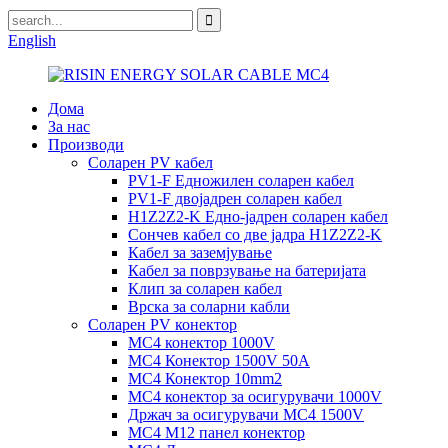
English
Дома
За нас
Производи
Соларен PV кабел
PV1-F Едножилен соларен кабел
PV1-F двојадрен соларен кабел
H1Z2Z2-K Едно-јадрен соларен кабел
Сончев кабел со две јадра H1Z2Z2-K
Кабел за заземјување
Кабел за поврзување на батеријата
Клип за соларен кабел
Врска за соларни кабли
Соларен PV конектор
MC4 конектор 1000V
MC4 Конектор 1500V 50A
MC4 Конектор 10mm2
MC4 конектор за осигурувачи 1000V
Држач за осигурувачи MC4 1500V
MC4 M12 панел конектор