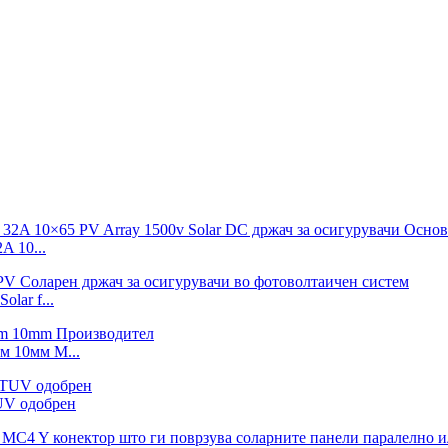
 10...
lar f...
м 10мм М...
UV одобрен