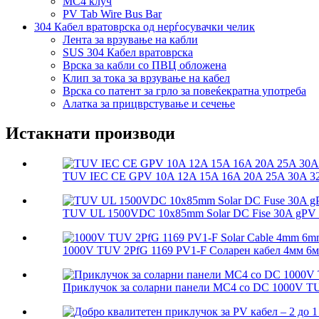
MC4 клуч
PV Tab Wire Bus Bar
304 Кабел вратоврска од нерѓосувачки челик
Лента за врзување на кабли
SUS 304 Кабел вратоврска
Врска за кабли со ПВЦ обложена
Клип за тока за врзување на кабел
Врска со патент за грло за повеќекратна употреба
Алатка за прицврстување и сечење
Истакнати производи
TUV IEC CE GPV 10A 12A 15A 16A 20A 25A 30A 32A
TUV UL 1500VDC 10x85mm Solar DC Fise 30A gPV So
1000V TUV 2PfG 1169 PV1-F Соларен кабел 4мм 6м
Приклучок за соларни панели MC4 со DC 1000V T