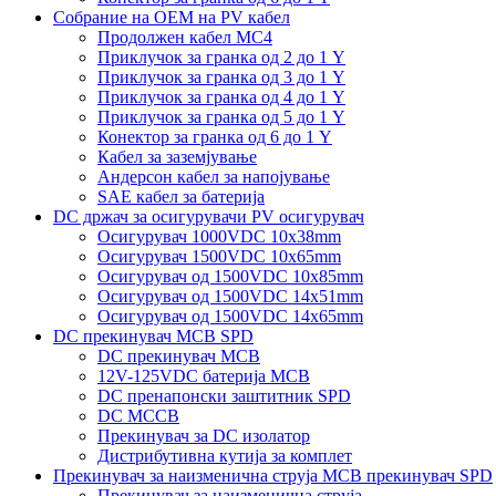
Собрание на ОЕМ на PV кабел
Продолжен кабел MC4
Приклучок за гранка од 2 до 1 Y
Приклучок за гранка од 3 до 1 Y
Приклучок за гранка од 4 до 1 Y
Приклучок за гранка од 5 до 1 Y
Конектор за гранка од 6 до 1 Y
Кабел за заземјување
Андерсон кабел за напојување
SAE кабел за батерија
DC држач за осигурувачи PV осигурувач
Осигурувач 1000VDC 10x38mm
Осигурувач 1500VDC 10x65mm
Осигурувач од 1500VDC 10x85mm
Осигурувач од 1500VDC 14x51mm
Осигурувач од 1500VDC 14x65mm
DC прекинувач MCB SPD
DC прекинувач MCB
12V-125VDC батерија MCB
DC пренапонски заштитник SPD
DC MCCB
Прекинувач за DC изолатор
Дистрибутивна кутија за комплет
Прекинувач за наизменична струја MCB прекинувач SPD
Прекинувач за наизменична струја