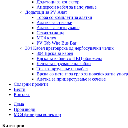
Додатоци за конектор
Андерсон кабел за напојување
Додатоци за PV Алат
Торба со комплети за алатки
Алатка за стегање
Алатка за соголување
Секач за жица
MC4 клуч
PV Tab Wire Bus Bar
304 Кабел вратоврска од нерѓосувачки челик
304 Врска за кабел
Врска за кабли со ПВЦ обложена
Лента за врзување на кабли
Тока за врзување на кабел
Врска со патент за грло за повеќекратна упот
Алатка за прицврстување и сечење
Соларни проекти
Вести
Контакт
Дома
Производи
MC4 филијала конектор
Категории