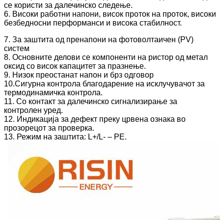
се користи за далечинско следење.
6. Високи работни напони, висок проток на проток, високи
безбедносни перформанси и висока стабилност.
7. За заштита од пренапони на фотоволтаичен (PV)
систем
8. Основните делови се компоненти на ристор од метал
оксид со висок капацитет за празнење.
9. Низок преостанат напон и брз одговор
10.Сигурна контрола благодарение на исклучувачот за
термодинамичка контрола.
11. Со контакт за далечинско сигнализирање за
контролен уред.
12. Индикација за дефект преку црвена ознака во
прозорецот за проверка.
13. Режим на заштита: L+/L- – PE.