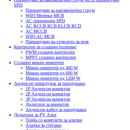
SPD
Прекинувач за наизменична струја
WIFI Мерење MCB
AC пренапони SPD
AC RCCB RCB ELCB RCD
AC MCCB
WIFI AC MCB
Прекинувач на сечилото за нож
Контролор за соларни полнење
PWM соларен контролер
MPPT соларен контролер
Соларен микро инвертер
Микро инвертер од 400 W
Микро инвертер од 600 W
Микро инвертер од 1200 W
Андерсон приклучок за напојување
1P Андерсон конектор
2P Андерсон конектор
3P Андерсон конектор
Додатоци за конектор
Андерсон кабел за напојување
Додатоци за PV Алат
Торба со комплети за алатки
Алатка за стегање