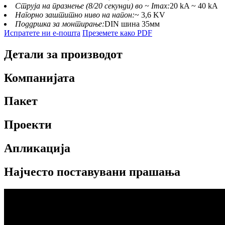
Струја на празнење (8/20 секунди) во ~ Imax:
20 kA ~ 40 kA
Нагорно заштитно ниво на напон:
~ 3,6 KV
Поддршка за монтирање:
DIN шина 35мм
Испратете ни е-пошта
Преземете како PDF
Детали за производот
Компанијата
Пакет
Проекти
Апликација
Најчесто поставувани прашања