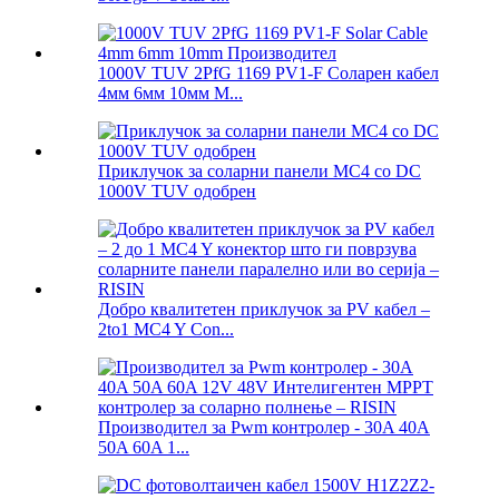
1000V TUV 2PfG 1169 PV1-F Соларен кабел
4мм 6мм 10мм М...
Приклучок за соларни панели MC4 со DC
1000V TUV одобрен
Добро квалитетен приклучок за PV кабел –
2to1 MC4 Y Con...
Производител за Pwm контролер - 30A 40A
50A 60A 1...