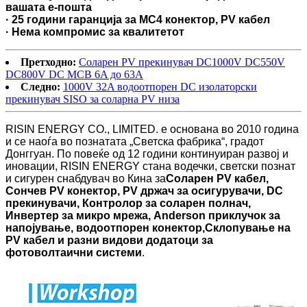
вашата е-пошта
· 25 години гаранција за MC4 конектор, PV кабел
· Нема компромис за квалитетот
Претходно:
Соларен PV прекинувач DC1000V DC550V
DC800V DC MCB 6A до 63A
Следно:
1000V 32A водоотпорен DC изолаторски
прекинувач SISO за соларна PV низа
RISIN ENERGY CO., LIMITED. е основана во 2010 година
и се наоѓа во познатата „Светска фабрика“, градот
Донггуан. По повеќе од 12 години континуиран развој и
иновации, RISIN ENERGY стана водечки, светски познат
и сигурен снабдувач во Кина за
Соларен PV кабел,
Сончев PV конектор, PV држач за осигурувачи, DC
прекинувачи, Контролор за соларен полнач,
Инвертер за микро мрежа, Anderson приклучок за
напојување, водоотпорен конектор,
Склопување на
PV кабел и разни видови додатоци за
фотоволтаични системи
.