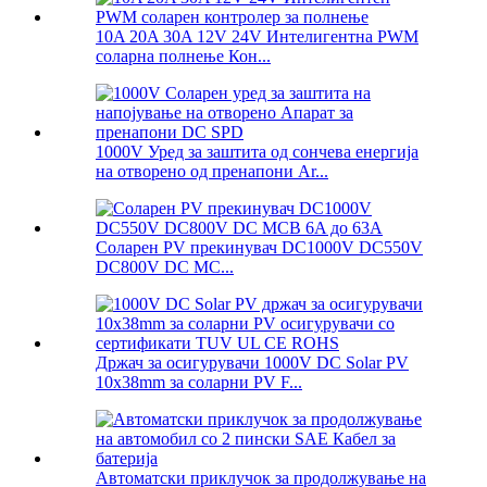
10A 20A 30A 12V 24V Интелигентна PWM
соларна полнење Кон...
1000V Уред за заштита од сончева енергија
на отворено од пренапони Ar...
Соларен PV прекинувач DC1000V DC550V
DC800V DC MC...
Држач за осигурувачи 1000V DC Solar PV
10x38mm за соларни PV F...
Автоматски приклучок за продолжување на