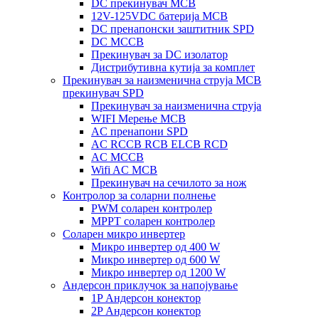
DC прекинувач MCB
12V-125VDC батерија MCB
DC пренапонски заштитник SPD
DC MCCB
Прекинувач за DC изолатор
Дистрибутивна кутија за комплет
Прекинувач за наизменична струја MCB
прекинувач SPD
Прекинувач за наизменична струја
WIFI Мерење MCB
AC пренапони SPD
AC RCCB RCB ELCB RCD
AC MCCB
Wifi AC MCB
Прекинувач на сечилото за нож
Контролор за соларни полнење
PWM соларен контролер
MPPT соларен контролер
Соларен микро инвертер
Микро инвертер од 400 W
Микро инвертер од 600 W
Микро инвертер од 1200 W
Андерсон приклучок за напојување
1P Андерсон конектор
2P Андерсон конектор