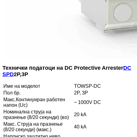
Технички податоци на DC Protective Arrester
DC
SPD
2P,3P
Име на моделот
TOWSP-DC
Пол бр.
2P, 3P
Макс.Континуиран работен
~ 1000V DC
напон (Uc)
Номинална струја на
20 kA
празнење (8/20 секунди) (во)
Макс. Струја на празнење
40 kA
(8/20 секунди) (макс.)
Напонско заштитно ниво