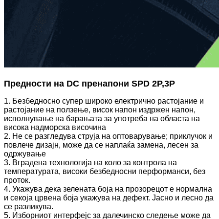
Предности на DC пренапони SPD 2P,3P
1. Безбедносно супер широко електрично растојание и
растојание на ползење, висок напон издржен напон,
исполнување на барањата за употреба на областа на
висока надморска височина
2. Не се разгледува струја на оптоварување; приклучок и
повлече дизајн, може да се наплаќа замена, лесен за
одржување
3. Вградена технологија на коло за контрола на
температурата, високи безбедносни перформанси, без
проток.
4. Укажува дека зелената боја на прозорецот е нормална
и секоја црвена боја укажува на дефект. Јасно и лесно да
се разликува.
5. Изборниот интерфејс за далечинско следење може да