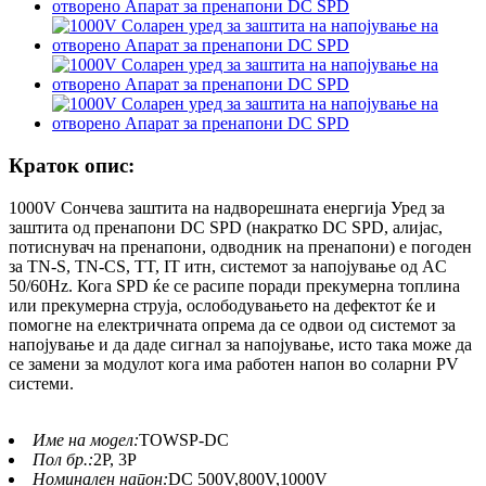
Краток опис:
1000V Сончева заштита на надворешната енергија Уред за
заштита од пренапони DC SPD (накратко DC SPD, алијас,
потиснувач на пренапони, одводник на пренапони) е погоден
за TN-S, TN-CS, TT, IT итн, системот за напојување од AC
50/60Hz. Кога SPD ќе се расипе поради прекумерна топлина
или прекумерна струја, ослободувањето на дефектот ќе и
помогне на електричната опрема да се одвои од системот за
напојување и да даде сигнал за напојување, исто така може да
се замени за модулот кога има работен напон во соларни PV
системи.
Име на модел:
TOWSP-DC
Пол бр.:
2P, 3P
Номинален напон:
DC 500V,800V,1000V