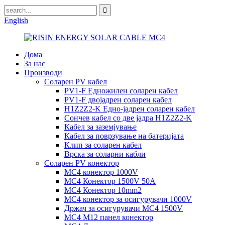
English
Дома
За нас
Производи
Соларен PV кабел
PV1-F Едножилен соларен кабел
PV1-F двојадрен соларен кабел
H1Z2Z2-K Едно-јадрен соларен кабел
Сончев кабел со две јадра H1Z2Z2-K
Кабел за заземјување
Кабел за поврзување на батеријата
Клип за соларен кабел
Врска за соларни кабли
Соларен PV конектор
MC4 конектор 1000V
MC4 Конектор 1500V 50A
MC4 Конектор 10mm2
MC4 конектор за осигурувачи 1000V
Држач за осигурувачи MC4 1500V
MC4 M12 панел конектор