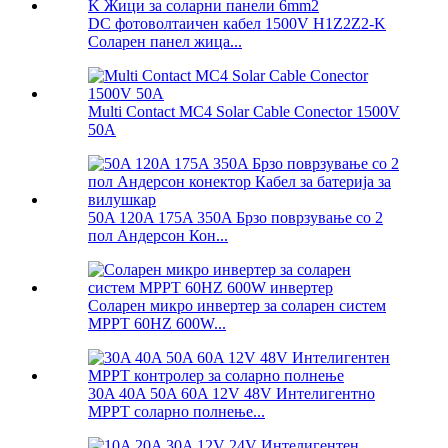
DC фотоволтаичен кабел 1500V H1Z2Z2-K
Соларен панел жица...
Multi Contact MC4 Solar Cable Conector 1500V
50A
50A 120A 175A 350A Брзо поврзување со 2
пол Андерсон Кон...
Соларен микро инвертер за соларен систем
MPPT 60HZ 600W...
30A 40A 50A 60A 12V 48V Интелигентно
MPPT соларно полнење...