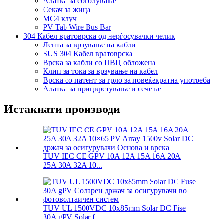
Алатка за соголување
Секач за жица
MC4 клуч
PV Tab Wire Bus Bar
304 Кабел вратоврска од нерѓосувачки челик
Лента за врзување на кабли
SUS 304 Кабел вратоврска
Врска за кабли со ПВЦ обложена
Клип за тока за врзување на кабел
Врска со патент за грло за повеќекратна употреба
Алатка за прицврстување и сечење
Истакнати производи
TUV IEC CE GPV 10A 12A 15A 16A 20A
25A 30A 32A 10...
TUV UL 1500VDC 10x85mm Solar DC Fise
30A gPV Solar f...