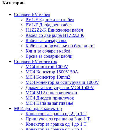
Категории
Соларен PV кабел
PV1-F Едножилен кабел
PV1-F Двојадрен кабел
H1Z2Z2-K Едножилен кабел
Кабел со две јадра H1Z2Z2-K
Кабел за заземјување
Кабел за поврзување на батеријата
Клип за соларен кабел
Врска за соларни кабли
Соларен PV конектор
MC4 конектор 1000V
MC4 Конектор 1500V 50A
MC4 Конектор 10mm2
MC4 конектор за осигурувачи 1000V
Држач за осигурувачи MC4 1500V
MC4 M12 панел конектор
MC4 Диоден приклучок
MC4 Капа за заптивање
MC4 филијала конектор
Конектор за гранка од 2 до 1 Т
Приклучок за гранка од 3 до 1 Т
Конектор за гранка од 4 до 1 Т
Конектор за гранка од 5 до 1 Т