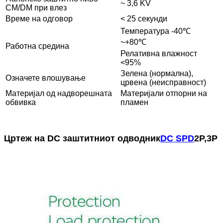
~ 3,6 KV
CM/DM при влез
Време на одговор
< 25 секунди
Температура -40℃
~+80℃
Работна средина
Релативна влажност
<95%
Зелена (нормална),
Означете влошување
црвена (неисправност)
Материјал од надворешната
Материјали отпорни на
обвивка
пламен
Цртеж на DC заштитниот одводник
DC SPD
2P,3P