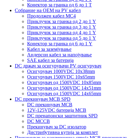
Конектор за гранка од 6 до 1 Т
Собрание на ОЕМ на PV кабел
Продолжен кабел MC4
Приклучок за гранка од 2 до 1 Y
Приклучок за гранка од 3 до 1 Y
Приклучок за гранка од 4 до 1 Y
Приклучок за гранка од 5 до 1 Y
Конектор за гранка од 6 до 1 Y
Кабел за заземјување
Андерсон кабел за напојување
SAE кабел за батерија
DC држач за осигурувачи PV осигурувач
Осигурувач 1000VDC 10x38mm
Осигурувач 1500VDC 10x65mm
Осигурувач од 1500VDC 10x85mm
Осигурувач од 1500VDC 14x51mm
Осигурувач од 1500VDC 14x65mm
DC прекинувач MCB SPD
DC прекинувач MCB
12V-125VDC батерија MCB
DC пренапонски заштитник SPD
DC MCCB
Прекинувач за DC изолатор
Дистрибутивна кутија за комплет
Прекинувач за наизменична струја MCB прекинувач