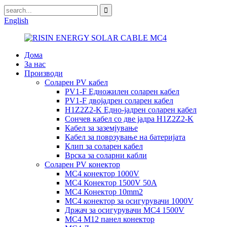
English
Дома
За нас
Производи
Соларен PV кабел
PV1-F Едножилен соларен кабел
PV1-F двојадрен соларен кабел
H1Z2Z2-K Едно-јадрен соларен кабел
Сончев кабел со две јадра H1Z2Z2-K
Кабел за заземјување
Кабел за поврзување на батеријата
Клип за соларен кабел
Врска за соларни кабли
Соларен PV конектор
MC4 конектор 1000V
MC4 Конектор 1500V 50A
MC4 Конектор 10mm2
MC4 конектор за осигурувачи 1000V
Држач за осигурувачи MC4 1500V
MC4 M12 панел конектор