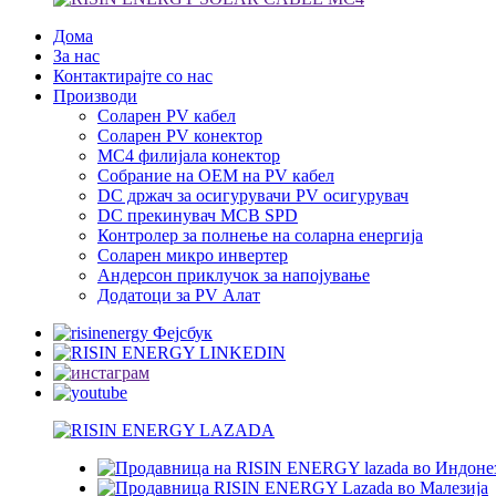
Дома
За нас
Контактирајте со нас
Производи
Соларен PV кабел
Соларен PV конектор
MC4 филијала конектор
Собрание на ОЕМ на PV кабел
DC држач за осигурувачи PV осигурувач
DC прекинувач MCB SPD
Контролер за полнење на соларна енергија
Соларен микро инвертер
Андерсон приклучок за напојување
Додатоци за PV Алат