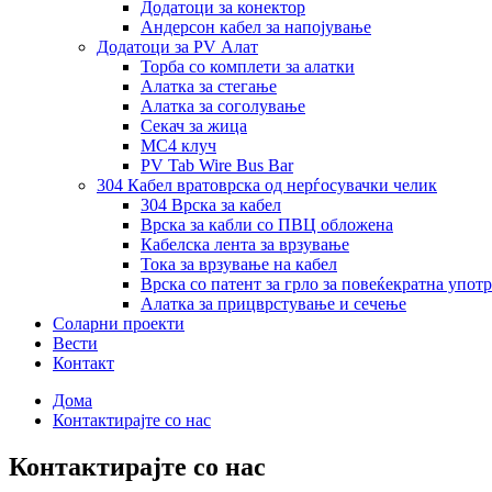
Додатоци за конектор
Андерсон кабел за напојување
Додатоци за PV Алат
Торба со комплети за алатки
Алатка за стегање
Алатка за соголување
Секач за жица
MC4 клуч
PV Tab Wire Bus Bar
304 Кабел вратоврска од нерѓосувачки челик
304 Врска за кабел
Врска за кабли со ПВЦ обложена
Кабелска лента за врзување
Тока за врзување на кабел
Врска со патент за грло за повеќекратна упот
Алатка за прицврстување и сечење
Соларни проекти
Вести
Контакт
Дома
Контактирајте со нас
Контактирајте со нас