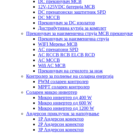
DC прекинувач MCB
12V-125VDC батерија MCB
DC пренапонски заштитник SPD
DC MCCB
Прекинувач за DC изолатор
Дистрибутивна кутија за комплет
Прекинувач за наизменична струја MCB прекинува
Прекинувач за наизменична струја
WIFI Мерење MCB
AC пренапони SPD
AC RCCB RCB ELCB RCD
AC MCCB
Wifi AC MCB
Прекинувач на сечилото за нож
Контролер за полнење на соларна енергија
PWM соларен контролер
MPPT соларен контролер
Соларен микро инвертер
Микро инвертер од 400 W
Микро инвертер од 600 W
Микро инвертер од 1200 W
Андерсон приклучок за напојување
1P Андерсон конектор
2P Андерсон конектор
3P Андерсон конектор