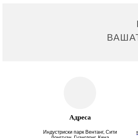
ВАША
Адреса
Индустриски парк Вентанг, Сити
Донггуан, Гуангдонг, Кина