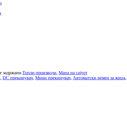
се задржани.
Топли производи
,
Мапа на сајтот
ч
,
DC прекинувач
,
Мини прекинувач
,
Автоматски ремен за жица
,