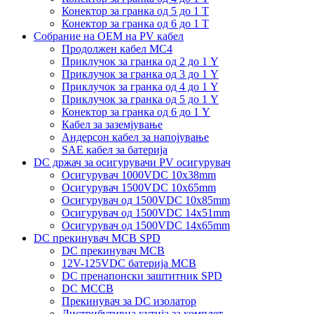
Конектор за гранка од 5 до 1 Т
Конектор за гранка од 6 до 1 Т
Собрание на ОЕМ на PV кабел
Продолжен кабел MC4
Приклучок за гранка од 2 до 1 Y
Приклучок за гранка од 3 до 1 Y
Приклучок за гранка од 4 до 1 Y
Приклучок за гранка од 5 до 1 Y
Конектор за гранка од 6 до 1 Y
Кабел за заземјување
Андерсон кабел за напојување
SAE кабел за батерија
DC држач за осигурувачи PV осигурувач
Осигурувач 1000VDC 10x38mm
Осигурувач 1500VDC 10x65mm
Осигурувач од 1500VDC 10x85mm
Осигурувач од 1500VDC 14x51mm
Осигурувач од 1500VDC 14x65mm
DC прекинувач MCB SPD
DC прекинувач MCB
12V-125VDC батерија MCB
DC пренапонски заштитник SPD
DC MCCB
Прекинувач за DC изолатор
Дистрибутивна кутија за комплет