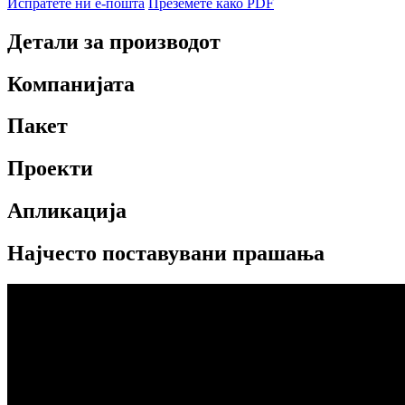
Испратете ни е-пошта
Преземете како PDF
Детали за производот
Компанијата
Пакет
Проекти
Апликација
Најчесто поставувани прашања