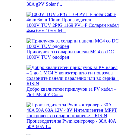
30A gPV Solar f...
1000V TUV 2PfG 1169 PV1-F Соларен кабел
4мм 6мм 10мм М...
Приклучок за соларни панели MC4 со DC
1000V TUV одобрен
Добро квалитетен приклучок за PV кабел –
2to1 MC4 Y Con...
Производител за Pwm контролер - 30A 40A
50A 60A 1...