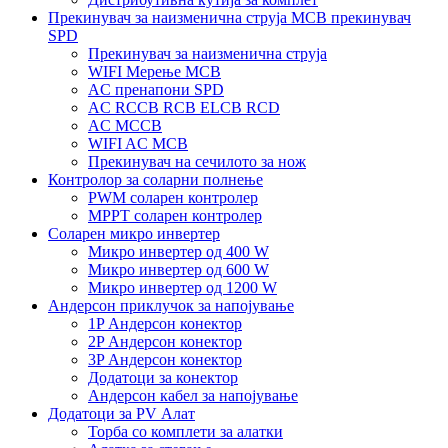
Прекинувач за наизменична струја MCB прекинувач
SPD
Прекинувач за наизменична струја
WIFI Мерење MCB
AC пренапони SPD
AC RCCB RCB ELCB RCD
AC MCCB
WIFI AC MCB
Прекинувач на сечилото за нож
Контролор за соларни полнење
PWM соларен контролер
MPPT соларен контролер
Соларен микро инвертер
Микро инвертер од 400 W
Микро инвертер од 600 W
Микро инвертер од 1200 W
Андерсон приклучок за напојување
1P Андерсон конектор
2P Андерсон конектор
3P Андерсон конектор
Додатоци за конектор
Андерсон кабел за напојување
Додатоци за PV Алат
Торба со комплети за алатки