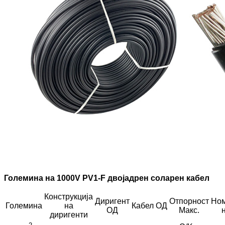
Големина на 1000V PV1-F двојадрен соларен кабел
Конструкција
Диригент
Отпорност
Но
Големина
на
Кабел ОД
ОД
Макс.
диригенти