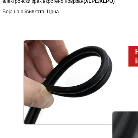
електронски зрак вкрстено поврзан
(XLPE/XLPO)
Боја на обвивката: Црна