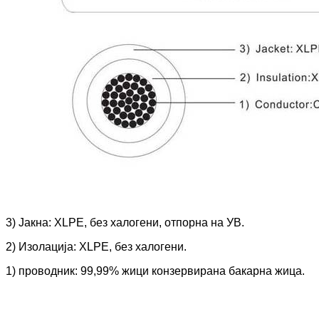
3) Јакна: XLPE, без халогени, отпорна на УВ.
2) Изолација: XLPE, без халогени.
1) проводник: 99,99% жици конзервирана бакарна жица.