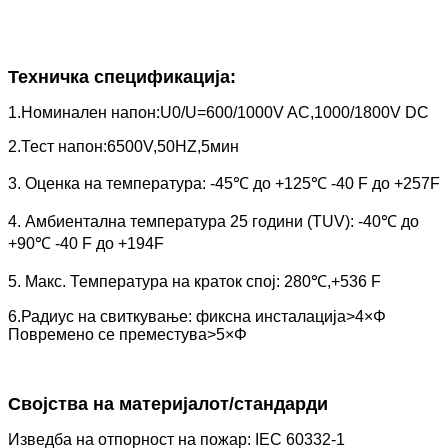
Техничка спецификација:
1.Номинален напон:U0/U=600/1000V AC,1000/1800V DC
2.Тест напон:6500V,50HZ,5мин
3. Оценка на температура: -45℃ до +125℃ -40 F до +257F
4. Амбиентална температура 25 години (TUV): -40℃ до
+90℃ -40 F до +194F
5. Макс. Температура на краток спој: 280℃,+536 F
6.Радиус на свиткување: фиксна инсталација>4×Φ
Повремено се преместува>5×Φ
Својства на материјалот/стандарди
Изведба на отпорност на пожар: IEC 60332-1