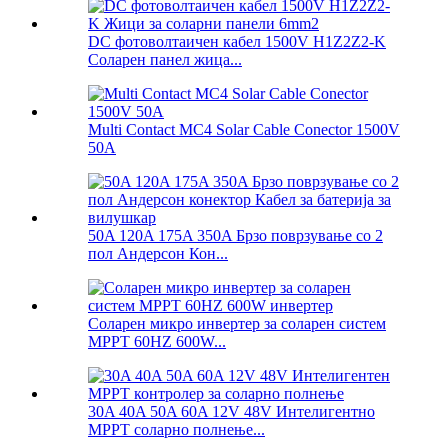
DC фотоволтаичен кабел 1500V H1Z2Z2-K
Соларен панел жица...
Multi Contact MC4 Solar Cable Conector 1500V
50A
50A 120A 175A 350A Брзо поврзување со 2
пол Андерсон Кон...
Соларен микро инвертер за соларен систем
MPPT 60HZ 600W...
30A 40A 50A 60A 12V 48V Интелигентно
MPPT соларно полнење...