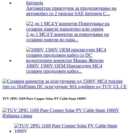
Автоматски приклучок за продолжување на
автомобил со 2 пински SAE батерија C...
2 до 1 MC4 Y конектор за поврзување на
соларни панели во пара...
1000V 1500V OEM Прилагоден MC4
соларен продолжен кабел...
TUV 2PfG 1169 Pure Copper Solar PV Cable 6mm 1000V