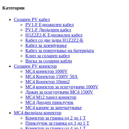
Категории
Соларен PV кабел
PV1-F Едножилен кабел
PV1-F Двојадрен кабел
H1Z2Z2-K Едножилен кабел
Кабел со две јадра H1Z2Z2-K
Кабел за заземјување
Кабел за поврзување на батеријата
Клип за соларен кабел
Врска за соларни кабли
Соларен PV конектор
MC4 конектор 1000V
MC4 Конектор 1500V 50A
MC4 Конектор 10mm2
MC4 конектор за осигурувачи 1000V
Држач за осигурувачи MC4 1500V
MC4 M12 панел конектор
MC4 Диоден приклучок
MC4 капаче за запечатување
MC4 филијала конектор
Конектор за гранка од 2 до 1 Т
Приклучок за гранка од 3 до 1 Т
Конектор за гранка од 4 до 1 Т