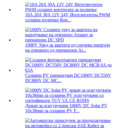
10A 20A 30A 12V 24V Интелигентна PWM
соларна полнење Кон...
1000V Уред за заштита од сончева енергија
на отворено од пренапони Ar...
Соларен PV прекинувач DC1000V DC550V
DC800V DC MC...
Држач за осигурувачи 1000V DC Solar PV
10x38mm за соларни PV F...