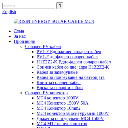
English
Дома
За нас
Производи
Соларен PV кабел
PV1-F Едножилен соларен кабел
PV1-F двојадрен соларен кабел
H1Z2Z2-K Едно-јадрен соларен кабел
Сончев кабел со две јадра H1Z2Z2-K
Кабел за заземјување
Кабел за поврзување на батеријата
Клип за соларен кабел
Врска за соларни кабли
Соларен PV конектор
MC4 конектор 1000V
MC4 Конектор 1500V 50A
MC4 Конектор 10mm2
MC4 конектор за осигурувачи 1000V
Држач за осигурувачи MC4 1500V
MC4 M12 панел конектор