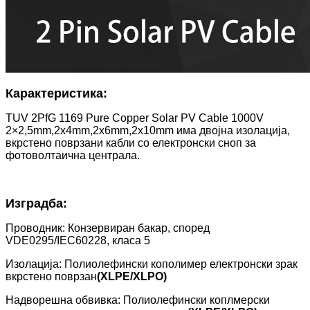
Карактеристика:
TUV 2PfG 1169 Pure Copper Solar PV Cable 1000V
2×2,5mm,2x4mm,2x6mm,2x10mm има двојна изолација,
вкрстено поврзани кабли со електронски сноп за
фотоволтаична централа.
Изградба:
Проводник: Конзервиран бакар, според
VDE0295/IEC60228, класа 5
Изолација: Полиолефински кополимер електронски зрак
вкрстено поврзан
(XLPE/XLPO)
Надворешна обвивка: Полиолефински коплмерски