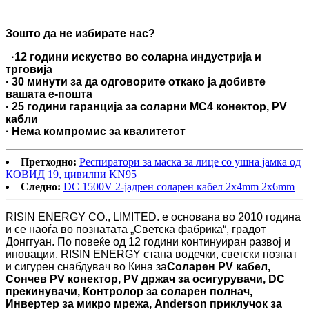
Зошто да не избирате нас?
·
12 години искуство во соларна индустрија и
трговија
· 30 минути за да одговорите откако ја добивте
вашата е-пошта
· 25 години гаранција за соларни MC4 конектор, PV
кабли
· Нема компромис за квалитетот
Претходно:
Респиратори за маска за лице со ушна јамка од
КОВИД 19, цивилни KN95
Следно:
DC 1500V 2-јадрен соларен кабел 2x4mm 2x6mm
RISIN ENERGY CO., LIMITED. е основана во 2010 година
и се наоѓа во познатата „Светска фабрика“, градот
Донггуан. По повеќе од 12 години континуиран развој и
иновации, RISIN ENERGY стана водечки, светски познат
и сигурен снабдувач во Кина за
Соларен PV кабел,
Сончев PV конектор, PV држач за осигурувачи, DC
прекинувачи, Контролор за соларен полнач,
Инвертер за микро мрежа, Anderson приклучок за