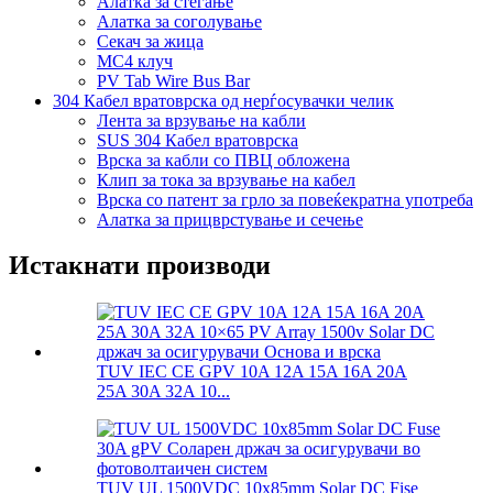
Алатка за стегање
Алатка за соголување
Секач за жица
MC4 клуч
PV Tab Wire Bus Bar
304 Кабел вратоврска од нерѓосувачки челик
Лента за врзување на кабли
SUS 304 Кабел вратоврска
Врска за кабли со ПВЦ обложена
Клип за тока за врзување на кабел
Врска со патент за грло за повеќекратна употреба
Алатка за прицврстување и сечење
Истакнати производи
TUV IEC CE GPV 10A 12A 15A 16A 20A
25A 30A 32A 10...
TUV UL 1500VDC 10x85mm Solar DC Fise