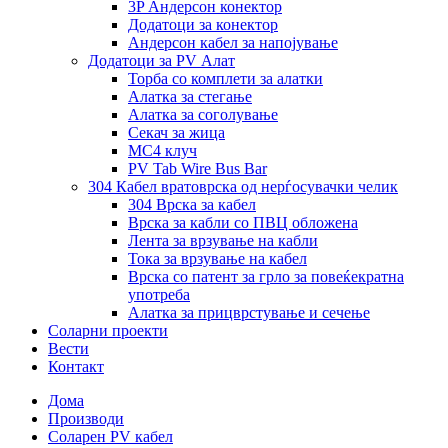
3P Андерсон конектор
Додатоци за конектор
Андерсон кабел за напојување
Додатоци за PV Алат
Торба со комплети за алатки
Алатка за стегање
Алатка за соголување
Секач за жица
MC4 клуч
PV Tab Wire Bus Bar
304 Кабел вратоврска од нерѓосувачки челик
304 Врска за кабел
Врска за кабли со ПВЦ обложена
Лента за врзување на кабли
Тока за врзување на кабел
Врска со патент за грло за повеќекратна
употреба
Алатка за прицврстување и сечење
Соларни проекти
Вести
Контакт
Дома
Производи
Соларен PV кабел