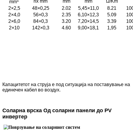
2
nx mm
mm
mm
Ω/Km
mm
2×2,5
48×0,25
2.02
5,45×11,0
8.21
10
2×4,0
56×0,3
2.35
6,10×12,3
5.09
10
2×6,0
84×0,3
3.20
7,20×14,5
3.39
10
2×10
142×0,3
4.60
9,00×18,1
1,95
10
Капацитетот на струја е под ситуација на поставување на
единечен кабел во воздух.
Соларна врска Од соларни панели до PV
инвертер