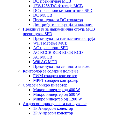
DC прекинувач MCB
12V-125VDC батерија MCB
DC пренапонски заштитник SPD
DC MCCB
Прекинувач за DC изолатор
Дистрибутивна кутија за комплет
Прекинувач за наизменична струја MCB
прекинувач SPD
Прекинувач за наизменична струја
WIFI Мерење MCB
AC пренапони SPD
AC RCCB RCB ELCB RCD
AC MCCB
Wifi AC MCB
Прекинувач на сечилото за нож
Контролор за соларни полнење
PWM соларен контролер
MPPT соларен контролер
Соларен микро инвертер
Микро инвертер од 400 W
Микро инвертер од 600 W
Микро инвертер од 1200 W
Андерсон приклучок за напојување
1P Андерсон конектор
2P Андерсон конектор