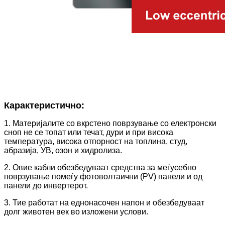
Карактеристично:
1. Материјалите со вкрстено поврзување со електронски
сноп не се топат или течат, дури и при висока
температура, висока отпорност на топлина, студ,
абразија, УВ, озон и хидролиза.
2. Овие кабли обезбедуваат средства за меѓусебно
поврзување помеѓу фотоволтаични (PV) панели и од
панели до инвертерот.
3. Тие работат на еднонасочен напон и обезбедуваат
долг животен век во изложени услови.