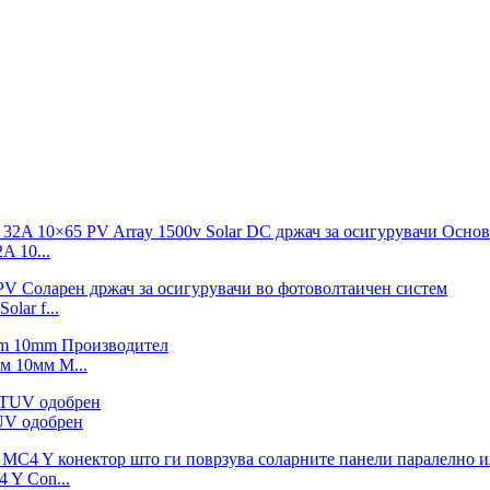
 10...
lar f...
м 10мм М...
UV одобрен
 Y Con...