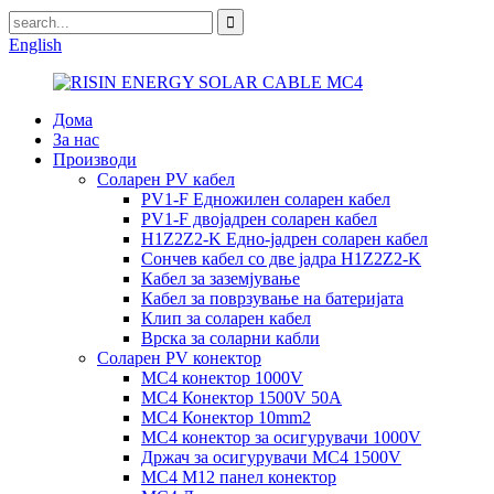
English
Дома
За нас
Производи
Соларен PV кабел
PV1-F Едножилен соларен кабел
PV1-F двојадрен соларен кабел
H1Z2Z2-K Едно-јадрен соларен кабел
Сончев кабел со две јадра H1Z2Z2-K
Кабел за заземјување
Кабел за поврзување на батеријата
Клип за соларен кабел
Врска за соларни кабли
Соларен PV конектор
MC4 конектор 1000V
MC4 Конектор 1500V 50A
MC4 Конектор 10mm2
MC4 конектор за осигурувачи 1000V
Држач за осигурувачи MC4 1500V
MC4 M12 панел конектор