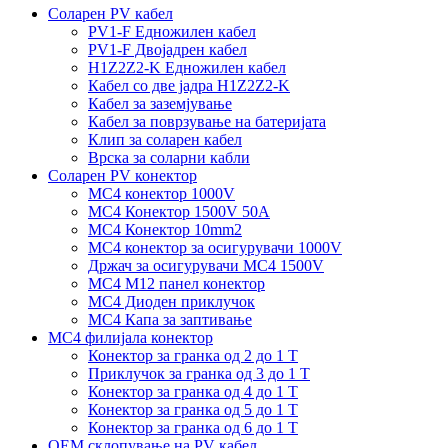
Соларен PV кабел
PV1-F Едножилен кабел
PV1-F Двојадрен кабел
H1Z2Z2-K Едножилен кабел
Кабел со две јадра H1Z2Z2-K
Кабел за заземјување
Кабел за поврзување на батеријата
Клип за соларен кабел
Врска за соларни кабли
Соларен PV конектор
MC4 конектор 1000V
MC4 Конектор 1500V 50A
MC4 Конектор 10mm2
MC4 конектор за осигурувачи 1000V
Држач за осигурувачи MC4 1500V
MC4 M12 панел конектор
MC4 Диоден приклучок
MC4 Капа за заптивање
MC4 филијала конектор
Конектор за гранка од 2 до 1 Т
Приклучок за гранка од 3 до 1 Т
Конектор за гранка од 4 до 1 Т
Конектор за гранка од 5 до 1 Т
Конектор за гранка од 6 до 1 Т
OEM склопување на PV кабел