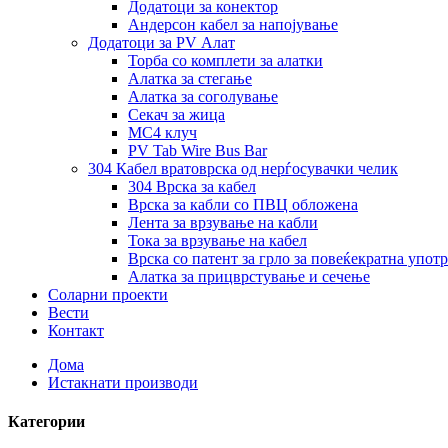
Додатоци за конектор
Андерсон кабел за напојување
Додатоци за PV Алат
Торба со комплети за алатки
Алатка за стегање
Алатка за соголување
Секач за жица
MC4 клуч
PV Tab Wire Bus Bar
304 Кабел вратоврска од нерѓосувачки челик
304 Врска за кабел
Врска за кабли со ПВЦ обложена
Лента за врзување на кабли
Тока за врзување на кабел
Врска со патент за грло за повеќекратна упот
Алатка за прицврстување и сечење
Соларни проекти
Вести
Контакт
Дома
Истакнати производи
Категории