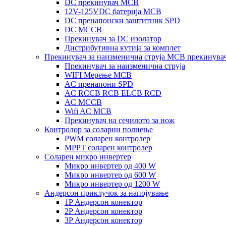
DC прекинувач MCB
12V-125VDC батерија MCB
DC пренапонски заштитник SPD
DC MCCB
Прекинувач за DC изолатор
Дистрибутивна кутија за комплет
Прекинувач за наизменична струја MCB прекинува
Прекинувач за наизменична струја
WIFI Мерење MCB
AC пренапони SPD
AC RCCB RCB ELCB RCD
AC MCCB
Wifi AC MCB
Прекинувач на сечилото за нож
Контролор за соларни полнење
PWM соларен контролер
MPPT соларен контролер
Соларен микро инвертер
Микро инвертер од 400 W
Микро инвертер од 600 W
Микро инвертер од 1200 W
Андерсон приклучок за напојување
1P Андерсон конектор
2P Андерсон конектор
3P Андерсон конектор