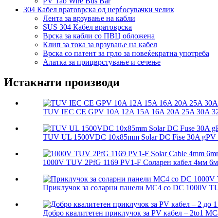
PV Tab Wire Bus Bar
304 Кабел вратоврска од нерѓосувачки челик
Лента за врзување на кабли
SUS 304 Кабел вратоврска
Врска за кабли со ПВЦ обложена
Клип за тока за врзување на кабел
Врска со патент за грло за повеќекратна употреба
Алатка за прицврстување и сечење
Истакнати производи
TUV IEC CE GPV 10A 12A 15A 16A 20A 25A 30A 32A
TUV UL 1500VDC 10x85mm Solar DC Fise 30A gPV So
1000V TUV 2PfG 1169 PV1-F Соларен кабел 4мм 6м
Приклучок за соларни панели MC4 со DC 1000V T
Добро квалитетен приклучок за PV кабел – 2to1 MC4