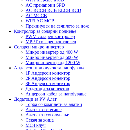
AC пренапони SPD
AC RCCB RCB ELCB RCD
AC MCCB
WIFI AC MCB
Прекинувач на сечилото за нож
Контролор за соларни полнење
PWM соларен контролер
MPPT соларен контролер
Соларен микро инвертер
Микро инвертер од 400 W
Микро инвертер од 600 W
Микро инвертер од 1200 W
Андерсон приклучок за напојување
1P Андерсон конектор
2P Андерсон конектор
3P Андерсон конектор
Додатоци за конектор
Андерсон кабел за напојување
Додатоци за PV Алат
Торба со комплети за алатки
Алатка за стегање
Алатка за соголување
Секач за жица
MC4 клуч