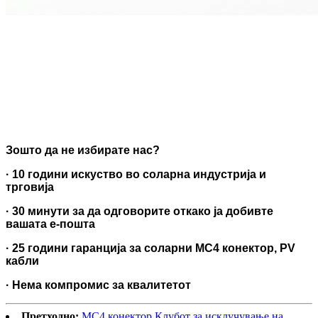
Зошто да не избирате нас?
· 10 години искуство во соларна индустрија и
трговија
· 30 минути за да одговорите откако ја добивте
вашата е-пошта
· 25 години гаранција за соларни MC4 конектор, PV
кабли
· Нема компромис за квалитетот
Претходно:
MC4 конектор Клубот за исклучување на