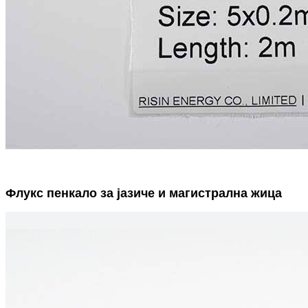
Флукс пенкало за јазиче и магистрална жица