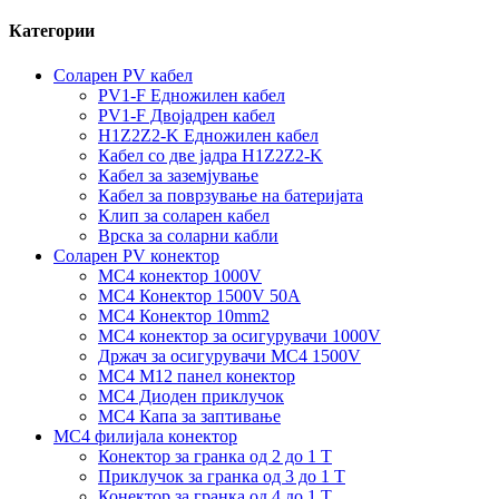
Категории
Соларен PV кабел
PV1-F Едножилен кабел
PV1-F Двојадрен кабел
H1Z2Z2-K Едножилен кабел
Кабел со две јадра H1Z2Z2-K
Кабел за заземјување
Кабел за поврзување на батеријата
Клип за соларен кабел
Врска за соларни кабли
Соларен PV конектор
MC4 конектор 1000V
MC4 Конектор 1500V 50A
MC4 Конектор 10mm2
MC4 конектор за осигурувачи 1000V
Држач за осигурувачи MC4 1500V
MC4 M12 панел конектор
MC4 Диоден приклучок
MC4 Капа за заптивање
MC4 филијала конектор
Конектор за гранка од 2 до 1 Т
Приклучок за гранка од 3 до 1 Т
Конектор за гранка од 4 до 1 Т