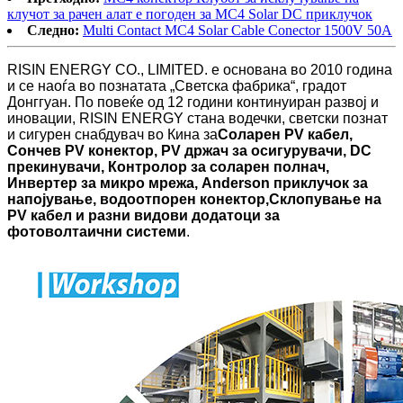
клучот за рачен алат е погоден за MC4 Solar DC приклучок
Следно:
Multi Contact MC4 Solar Cable Conector 1500V 50A
RISIN ENERGY CO., LIMITED. е основана во 2010 година
и се наоѓа во познатата „Светска фабрика“, градот
Донггуан. По повеќе од 12 години континуиран развој и
иновации, RISIN ENERGY стана водечки, светски познат
и сигурен снабдувач во Кина за
Соларен PV кабел,
Сончев PV конектор, PV држач за осигурувачи, DC
прекинувачи, Контролор за соларен полнач,
Инвертер за микро мрежа, Anderson приклучок за
напојување, водоотпорен конектор,
Склопување на
PV кабел и разни видови додатоци за
фотоволтаични системи
.