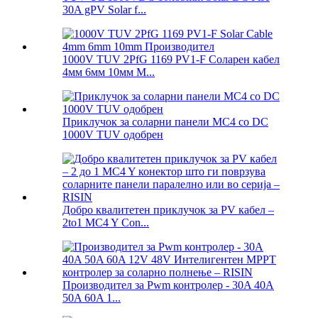
30A gPV Solar f...
1000V TUV 2PfG 1169 PV1-F Соларен кабел
4мм 6мм 10мм М...
Приклучок за соларни панели MC4 со DC
1000V TUV одобрен
Добро квалитетен приклучок за PV кабел –
2to1 MC4 Y Con...
Производител за Pwm контролер - 30A 40A
50A 60A 1...