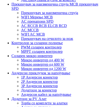
Прекинувач за наизменична струја MCB прекинувач
SPD
Прекинувач за наизменична струја
WIFI Мерење MCB
AC пренапони SPD
AC RCCB RCB ELCB RCD
AC MCCB
WIFI AC MCB
Прекинувач на сечилото за нож
Контролор за соларни полнење
PWM соларен контролер
MPPT соларен контролер
Соларен микро инвертер
Микро инвертер од 400 W
Микро инвертер од 600 W
Микро инвертер од 1200 W
Андерсон приклучок за напојување
1P Андерсон конектор
2P Андерсон конектор
3P Андерсон конектор
Додатоци за конектор
Андерсон кабел за напојување
Додатоци за PV Алат
Торба со комплети за алатки