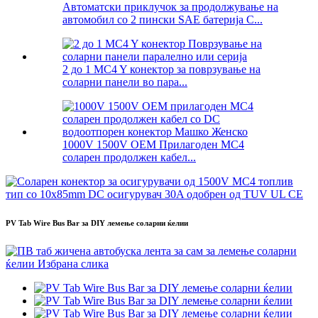
Автоматски приклучок за продолжување на
автомобил со 2 пински SAE батерија C...
2 до 1 MC4 Y конектор за поврзување на
соларни панели во пара...
1000V 1500V OEM Прилагоден MC4
соларен продолжен кабел...
PV Tab Wire Bus Bar за DIY лемење соларни ќелии