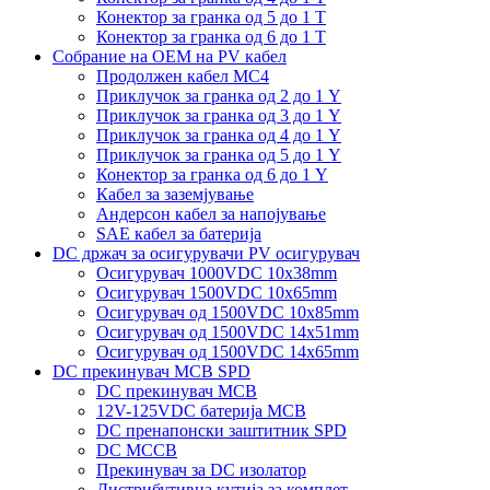
Конектор за гранка од 5 до 1 Т
Конектор за гранка од 6 до 1 Т
Собрание на ОЕМ на PV кабел
Продолжен кабел MC4
Приклучок за гранка од 2 до 1 Y
Приклучок за гранка од 3 до 1 Y
Приклучок за гранка од 4 до 1 Y
Приклучок за гранка од 5 до 1 Y
Конектор за гранка од 6 до 1 Y
Кабел за заземјување
Андерсон кабел за напојување
SAE кабел за батерија
DC држач за осигурувачи PV осигурувач
Осигурувач 1000VDC 10x38mm
Осигурувач 1500VDC 10x65mm
Осигурувач од 1500VDC 10x85mm
Осигурувач од 1500VDC 14x51mm
Осигурувач од 1500VDC 14x65mm
DC прекинувач MCB SPD
DC прекинувач MCB
12V-125VDC батерија MCB
DC пренапонски заштитник SPD
DC MCCB
Прекинувач за DC изолатор
Дистрибутивна кутија за комплет