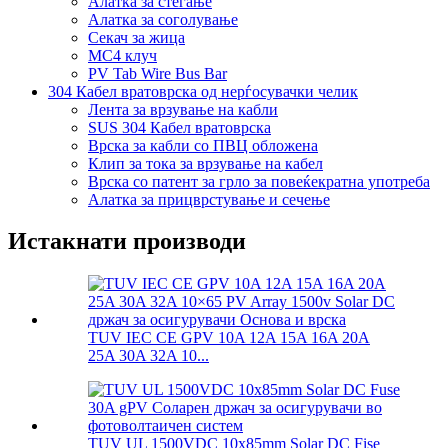
Алатка за стегање
Алатка за соголување
Секач за жица
MC4 клуч
PV Tab Wire Bus Bar
304 Кабел вратоврска од нерѓосувачки челик
Лента за врзување на кабли
SUS 304 Кабел вратоврска
Врска за кабли со ПВЦ обложена
Клип за тока за врзување на кабел
Врска со патент за грло за повеќекратна употреба
Алатка за прицврстување и сечење
Истакнати производи
TUV IEC CE GPV 10A 12A 15A 16A 20A
25A 30A 32A 10...
TUV UL 1500VDC 10x85mm Solar DC Fise