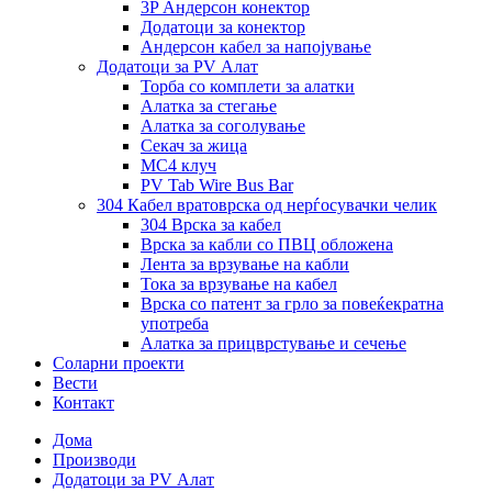
3P Андерсон конектор
Додатоци за конектор
Андерсон кабел за напојување
Додатоци за PV Алат
Торба со комплети за алатки
Алатка за стегање
Алатка за соголување
Секач за жица
MC4 клуч
PV Tab Wire Bus Bar
304 Кабел вратоврска од нерѓосувачки челик
304 Врска за кабел
Врска за кабли со ПВЦ обложена
Лента за врзување на кабли
Тока за врзување на кабел
Врска со патент за грло за повеќекратна
употреба
Алатка за прицврстување и сечење
Соларни проекти
Вести
Контакт
Дома
Производи
Додатоци за PV Алат