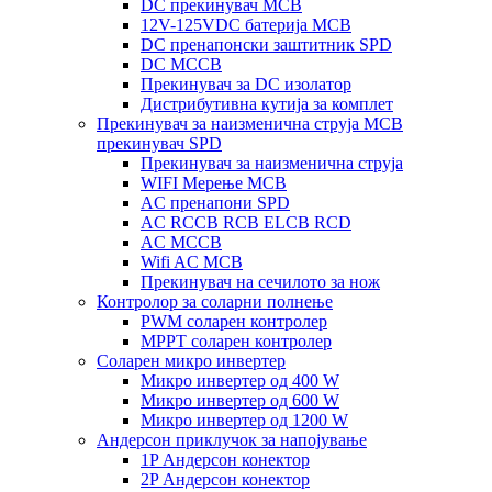
DC прекинувач MCB
12V-125VDC батерија MCB
DC пренапонски заштитник SPD
DC MCCB
Прекинувач за DC изолатор
Дистрибутивна кутија за комплет
Прекинувач за наизменична струја MCB
прекинувач SPD
Прекинувач за наизменична струја
WIFI Мерење MCB
AC пренапони SPD
AC RCCB RCB ELCB RCD
AC MCCB
Wifi AC MCB
Прекинувач на сечилото за нож
Контролор за соларни полнење
PWM соларен контролер
MPPT соларен контролер
Соларен микро инвертер
Микро инвертер од 400 W
Микро инвертер од 600 W
Микро инвертер од 1200 W
Андерсон приклучок за напојување
1P Андерсон конектор
2P Андерсон конектор