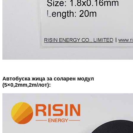
Автобуска жица за соларен модул
(5×0,2mm,2m/лот):