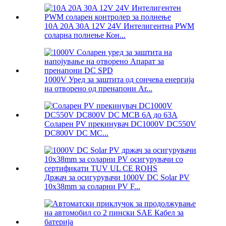
10A 20A 30A 12V 24V Интелигентна PWM
соларна полнење Кон...
1000V Уред за заштита од сончева енергија
на отворено од пренапони Ar...
Соларен PV прекинувач DC1000V DC550V
DC800V DC MC...
Држач за осигурувачи 1000V DC Solar PV
10x38mm за соларни PV F...