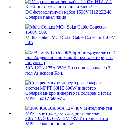
DC фотоволтаичен кабел 1500V H1Z2Z2-K
Соларен панел жица...
Multi Contact MC4 Solar Cable Conector 1500V
50A
50A 120A 175A 350A Брзо поврзување со 2
пол Андерсон Кон...
Соларен микро инвертер за соларен систем
MPPT 60HZ 600W...
30A 40A 50A 60A 12V 48V Интелигентно
MPPT соларно полнење...