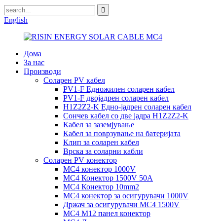
English
Дома
За нас
Производи
Соларен PV кабел
PV1-F Едножилен соларен кабел
PV1-F двојадрен соларен кабел
H1Z2Z2-K Едно-јадрен соларен кабел
Сончев кабел со две јадра H1Z2Z2-K
Кабел за заземјување
Кабел за поврзување на батеријата
Клип за соларен кабел
Врска за соларни кабли
Соларен PV конектор
MC4 конектор 1000V
MC4 Конектор 1500V 50A
MC4 Конектор 10mm2
MC4 конектор за осигурувачи 1000V
Држач за осигурувачи MC4 1500V
MC4 M12 панел конектор