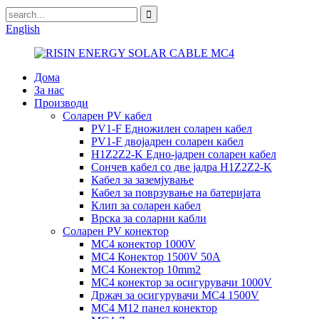
English
Дома
За нас
Производи
Соларен PV кабел
PV1-F Едножилен соларен кабел
PV1-F двојадрен соларен кабел
H1Z2Z2-K Едно-јадрен соларен кабел
Сончев кабел со две јадра H1Z2Z2-K
Кабел за заземјување
Кабел за поврзување на батеријата
Клип за соларен кабел
Врска за соларни кабли
Соларен PV конектор
MC4 конектор 1000V
MC4 Конектор 1500V 50A
MC4 Конектор 10mm2
MC4 конектор за осигурувачи 1000V
Држач за осигурувачи MC4 1500V
MC4 M12 панел конектор