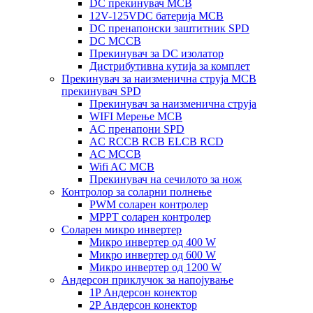
DC прекинувач MCB
12V-125VDC батерија MCB
DC пренапонски заштитник SPD
DC MCCB
Прекинувач за DC изолатор
Дистрибутивна кутија за комплет
Прекинувач за наизменична струја MCB
прекинувач SPD
Прекинувач за наизменична струја
WIFI Мерење MCB
AC пренапони SPD
AC RCCB RCB ELCB RCD
AC MCCB
Wifi AC MCB
Прекинувач на сечилото за нож
Контролор за соларни полнење
PWM соларен контролер
MPPT соларен контролер
Соларен микро инвертер
Микро инвертер од 400 W
Микро инвертер од 600 W
Микро инвертер од 1200 W
Андерсон приклучок за напојување
1P Андерсон конектор
2P Андерсон конектор