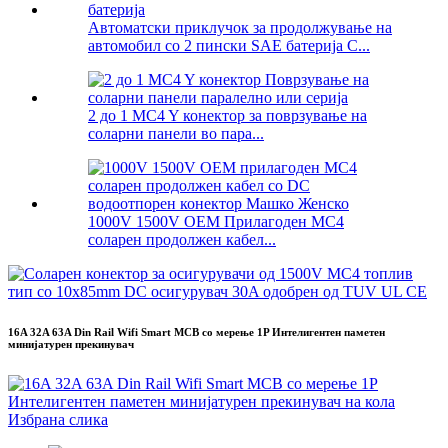
Автоматски приклучок за продолжување на
автомобил со 2 пински SAE батерија C...
2 до 1 MC4 Y конектор за поврзување на
соларни панели во пара...
1000V 1500V OEM Прилагоден MC4
соларен продолжен кабел...
16A 32A 63A Din Rail Wifi Smart MCB со мерење 1P Интелигентен паметен
минијатурен прекинувач