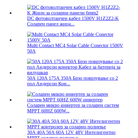
DC фотоволтаичен кабел 1500V H1Z2Z2-K
Соларен панел жица...
Multi Contact MC4 Solar Cable Conector 1500V
50A
50A 120A 175A 350A Брзо поврзување со 2
пол Андерсон Кон...
Соларен микро инвертер за соларен систем
MPPT 60HZ 600W...
30A 40A 50A 60A 12V 48V Интелигентно
MPPT соларно полнење...