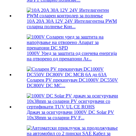
10A 20A 30A 12V 24V Интелигентна PWM
соларна полнење Кон...
1000V Уред за заштита од сончева енергија
на отворено од пренапони Ar...
Соларен PV прекинувач DC1000V DC550V
DC800V DC MC...
Држач за осигурувачи 1000V DC Solar PV
10x38mm за соларни PV F...