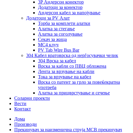
3P Андерсон конектор
Додатоци за конектор
Андерсон кабел за напојување
Додатоци за PV Алат
Торба за комплети алатки
Алатка за стегање
Алатка за соголување
Секач за жица
MC4 клуч
PV Tab Wire Bus Bar
304 Кабел вратоврска од нерѓосувачки челик
304 Врска за кабел
Врска за кабли со ПВЦ обложена
Лента за врзување на кабли
Тока за врзување на кабел
Врска со патент за грло за повеќекратна
употреба
Алатка за прицврстување и сечење
Соларни проекти
Вести
Контакт
Дома
Производи
Прекинувач за наизменична струја MCB прекинувач