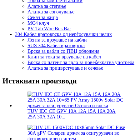
Торба за комплети алатки
Алатка за стегање
Алатка за соголување
Секач за жица
MC4 клуч
PV Tab Wire Bus Bar
304 Кабел вратоврска од нерѓосувачки челик
Лента за врзување на кабли
SUS 304 Кабел вратоврска
Врска за кабли со ПВЦ обложена
Клип за тока за врзување на кабел
Врска со патент за грло за повеќекратна употреба
Алатка за прицврстување и сечење
Истакнати производи
TUV IEC CE GPV 10A 12A 15A 16A 20A
25A 30A 32A 10...