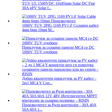
TUV UL 1500VDC 10x85mm Solar DC Fise
30A gPV Solar f...
1000V TUV 2PfG 1169 PV1-F Соларен кабел
4мм 6мм 10мм М...
Приклучок за соларни панели MC4 со DC
1000V TUV одобрен
Добро квалитетен приклучок за PV кабел –
2to1 MC4 Y Con...
Производител за Pwm контролер - 30A 40A
50A 60A 1...