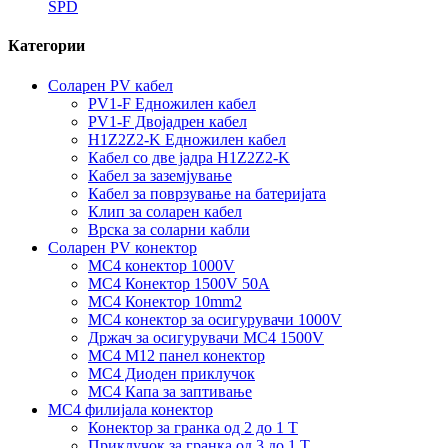
SPD
Категории
Соларен PV кабел
PV1-F Едножилен кабел
PV1-F Двојадрен кабел
H1Z2Z2-K Едножилен кабел
Кабел со две јадра H1Z2Z2-K
Кабел за заземјување
Кабел за поврзување на батеријата
Клип за соларен кабел
Врска за соларни кабли
Соларен PV конектор
MC4 конектор 1000V
MC4 Конектор 1500V 50A
MC4 Конектор 10mm2
MC4 конектор за осигурувачи 1000V
Држач за осигурувачи MC4 1500V
MC4 M12 панел конектор
MC4 Диоден приклучок
MC4 Капа за заптивање
MC4 филијала конектор
Конектор за гранка од 2 до 1 Т
Приклучок за гранка од 3 до 1 Т