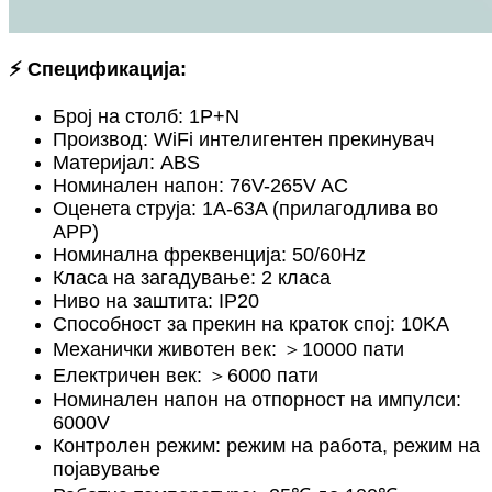
⚡ Спецификација:
Број на столб: 1P+N
Производ: WiFi интелигентен прекинувач
Материјал: ABS
Номинален напон: 76V-265V AC
Оценета струја: 1A-63A (прилагодлива во
APP)
Номинална фреквенција: 50/60Hz
Класа на загадување: 2 класа
Ниво на заштита: IP20
Способност за прекин на краток спој: 10KA
Механички животен век: ＞10000 пати
Електричен век: ＞6000 пати
Номинален напон на отпорност на импулси:
6000V
Контролен режим: режим на работа, режим на
појавување