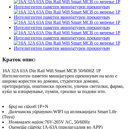
Краток опис:
16A 32A 63A Din Rail Wifi Smart MCB 50/60HZ 1P
Интелигентен паметен минијатурен прекинувач на коло е
широко користен во домови, студентски домови,
претпријатија, општински проекти, улични светилки, фарми,
куќи за изнајмување, пумпи, греалки за подови итн.
Број на столб:
1P+N
Далечински управувач:
WIFI од апликацијата Smart Life
(Tuya)
Номинален напон:
76V-265V AC, 50/60Hz
Оценета струја:
1A-63A (прилагодлив во APP)