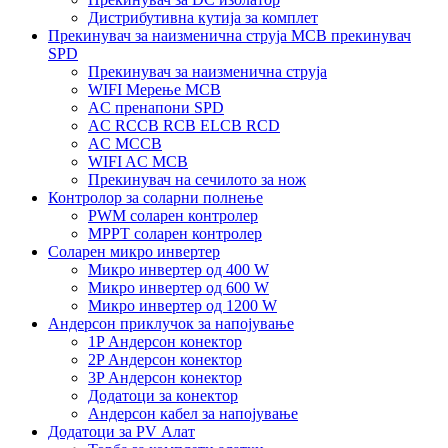
Дистрибутивна кутија за комплет
Прекинувач за наизменична струја MCB прекинувач
SPD
Прекинувач за наизменична струја
WIFI Мерење MCB
AC пренапони SPD
AC RCCB RCB ELCB RCD
AC MCCB
WIFI AC MCB
Прекинувач на сечилото за нож
Контролор за соларни полнење
PWM соларен контролер
MPPT соларен контролер
Соларен микро инвертер
Микро инвертер од 400 W
Микро инвертер од 600 W
Микро инвертер од 1200 W
Андерсон приклучок за напојување
1P Андерсон конектор
2P Андерсон конектор
3P Андерсон конектор
Додатоци за конектор
Андерсон кабел за напојување
Додатоци за PV Алат