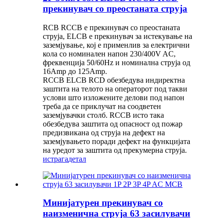
прекинувач со преостаната струја
RCB RCCB е прекинувач со преостаната
струја, ELCB е прекинувач за истекување на
заземјување, кој е применлив за електрични
кола со номинален напон 230/400V AC,
фреквенција 50/60Hz и номинална струја од
16Amp до 125Amp.
RCCB ELCB RCD обезбедува индиректна
заштита на телото на операторот под такви
услови што изложените делови под напон
треба да се приклучат на соодветен
заземјувачки столб. RCCB исто така
обезбедува заштита од опасност од пожар
предизвикана од струја на дефект на
заземјувањето поради дефект на функцијата
на уредот за заштита од прекумерна струја.
истрага
детал
Минијатурен прекинувач со
наизменична струја 63 засилувачи