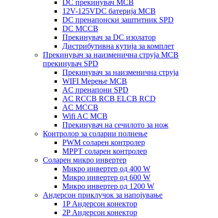
DC прекинувач MCB
12V-125VDC батерија MCB
DC пренапонски заштитник SPD
DC MCCB
Прекинувач за DC изолатор
Дистрибутивна кутија за комплет
Прекинувач за наизменична струја MCB
прекинувач SPD
Прекинувач за наизменична струја
WIFI Мерење MCB
AC пренапони SPD
AC RCCB RCB ELCB RCD
AC MCCB
Wifi AC MCB
Прекинувач на сечилото за нож
Контролор за соларни полнење
PWM соларен контролер
MPPT соларен контролер
Соларен микро инвертер
Микро инвертер од 400 W
Микро инвертер од 600 W
Микро инвертер од 1200 W
Андерсон приклучок за напојување
1P Андерсон конектор
2P Андерсон конектор