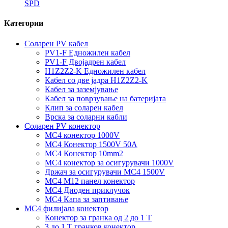
SPD
Категории
Соларен PV кабел
PV1-F Едножилен кабел
PV1-F Двојадрен кабел
H1Z2Z2-K Едножилен кабел
Кабел со две јадра H1Z2Z2-K
Кабел за заземјување
Кабел за поврзување на батеријата
Клип за соларен кабел
Врска за соларни кабли
Соларен PV конектор
MC4 конектор 1000V
MC4 Конектор 1500V 50A
MC4 Конектор 10mm2
MC4 конектор за осигурувачи 1000V
Држач за осигурувачи MC4 1500V
MC4 M12 панел конектор
MC4 Диоден приклучок
MC4 Капа за заптивање
MC4 филијала конектор
Конектор за гранка од 2 до 1 Т
3 до 1 Т гранков конектор