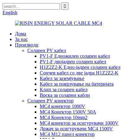
English
Дома
За нас
Производи
Соларен PV кабел
PV1-F Едножилен соларен кабел
PV1-F двојадрен соларен кабел
H1Z2Z2-K Едно-јадрен соларен кабел
Сончев кабел со две јадра H1Z2Z2-K
Кабел за заземјување
Кабел за поврзување на батеријата
Клип за соларен кабел
Врска за соларни кабли
Соларен PV конектор
MC4 конектор 1000V
MC4 Конектор 1500V 50A
MC4 Конектор 10mm2
MC4 конектор за осигурувачи 1000V
Држач за осигурувачи MC4 1500V
MC4 M12 панел конектор