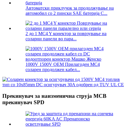
Автоматски приклучок за продолжување на
автомобил со 2 пински SAE батерија C...
2 до 1 MC4 Y конектор за поврзување на
соларни панели во пара...
1000V 1500V OEM Прилагоден MC4
соларен продолжен кабел...
Прекинувач за наизменична струја MCB
прекинувач SPD