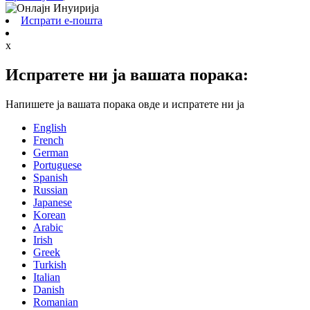
Испрати е-пошта
x
Испратете ни ја вашата порака:
Напишете ја вашата порака овде и испратете ни ја
English
French
German
Portuguese
Spanish
Russian
Japanese
Korean
Arabic
Irish
Greek
Turkish
Italian
Danish
Romanian