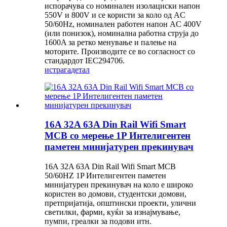
испорачува со номинален изолациски напон
550V и 800V и се користи за коло од AC
50/60Hz, номинален работен напон AC 400V
(или понизок), номинална работна струја до
1600A за ретко менување и палење на
моторите. Производите се во согласност со
стандардот IEC294706.
истрага
детал
16A 32A 63A Din Rail Wifi Smart
MCB со мерење 1P Интелигентен
паметен минијатурен прекинувач
16A 32A 63A Din Rail Wifi Smart MCB
50/60HZ 1P Интелигентен паметен
минијатурен прекинувач на коло е широко
користен во домови, студентски домови,
претпријатија, општински проекти, улични
светилки, фарми, куќи за изнајмување,
пумпи, греалки за подови итн.