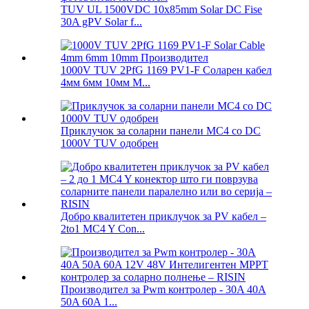
TUV UL 1500VDC 10x85mm Solar DC Fise
30A gPV Solar f...
1000V TUV 2PfG 1169 PV1-F Соларен кабел
4мм 6мм 10мм М...
Приклучок за соларни панели MC4 со DC
1000V TUV одобрен
Добро квалитетен приклучок за PV кабел –
2to1 MC4 Y Con...
Производител за Pwm контролер - 30A 40A
50A 60A 1...