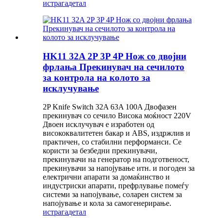
истрага
детал
HK11 32A 2P 3P 4P Нож со двојни
фрлања Прекинувач на сечилото
за контрола на колото за
исклучување
2P Knife Switch 32A 63A 100A Двофазен
прекинувач со сечило Висока моќност 220V
Двоен исклучувач е изработен од
висококвалитетен бакар и ABS, издржлив и
практичен, со стабилни перформанси. Се
користи за безбедни прекинувачи,
прекинувачи на генератор на подготвеност,
прекинувачи за напојување итн. и погоден за
електрични апарати за домаќинство и
индустриски апарати, префрлување помеѓу
системи за напојување, соларен систем за
напојување и кола за самогенерирање.
истрага
детал