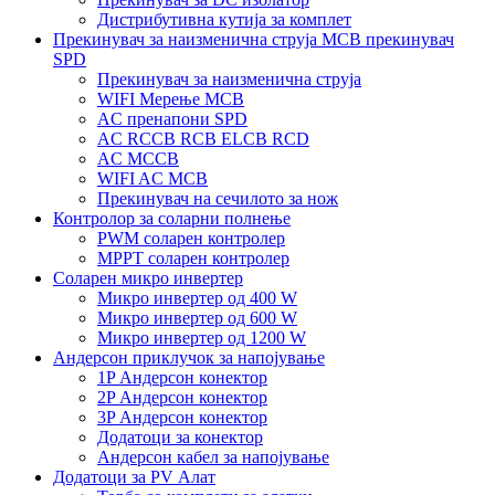
Дистрибутивна кутија за комплет
Прекинувач за наизменична струја MCB прекинувач
SPD
Прекинувач за наизменична струја
WIFI Мерење MCB
AC пренапони SPD
AC RCCB RCB ELCB RCD
AC MCCB
WIFI AC MCB
Прекинувач на сечилото за нож
Контролор за соларни полнење
PWM соларен контролер
MPPT соларен контролер
Соларен микро инвертер
Микро инвертер од 400 W
Микро инвертер од 600 W
Микро инвертер од 1200 W
Андерсон приклучок за напојување
1P Андерсон конектор
2P Андерсон конектор
3P Андерсон конектор
Додатоци за конектор
Андерсон кабел за напојување
Додатоци за PV Алат