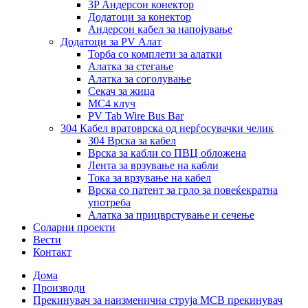
3P Андерсон конектор
Додатоци за конектор
Андерсон кабел за напојување
Додатоци за PV Алат
Торба со комплети за алатки
Алатка за стегање
Алатка за соголување
Секач за жица
MC4 клуч
PV Tab Wire Bus Bar
304 Кабел вратоврска од нерѓосувачки челик
304 Врска за кабел
Врска за кабли со ПВЦ обложена
Лента за врзување на кабли
Тока за врзување на кабел
Врска со патент за грло за повеќекратна
употреба
Алатка за прицврстување и сечење
Соларни проекти
Вести
Контакт
Дома
Производи
Прекинувач за наизменична струја MCB прекинувач