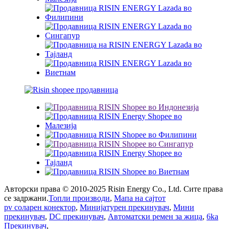
Авторски права © 2010-2025 Risin Energy Co., Ltd. Сите права
се задржани.
Топли производи
,
Мапа на сајтот
pv соларен конектор
,
Минијатурен прекинувач
,
Мини
прекинувач
,
DC прекинувач
,
Автоматски ремен за жица
,
6ka
Прекинувач
,