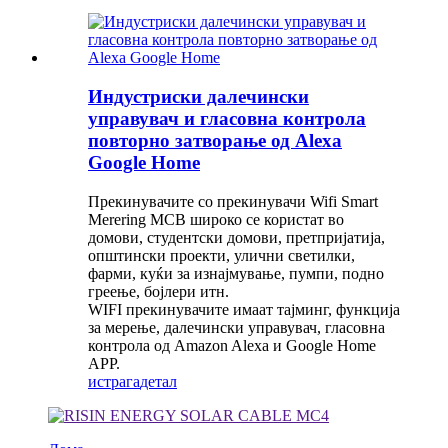
Индустриски далечински
управувач и гласовна контрола
повторно затворање од Alexa
Google Home
Прекинувачите со прекинувачи Wifi Smart
Merering MCB широко се користат во
домови, студентски домови, претпријатија,
општински проекти, улични светилки,
фарми, куќи за изнајмување, пумпи, подно
греење, бојлери итн.
WIFI прекинувачите имаат тајминг, функција
за мерење, далечински управувач, гласовна
контрола од Amazon Alexa и Google Home
APP.
истрага
детал