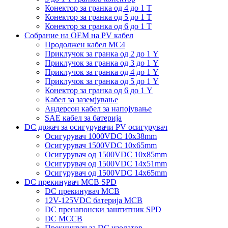
Конектор за гранка од 4 до 1 Т
Конектор за гранка од 5 до 1 Т
Конектор за гранка од 6 до 1 Т
Собрание на ОЕМ на PV кабел
Продолжен кабел MC4
Приклучок за гранка од 2 до 1 Y
Приклучок за гранка од 3 до 1 Y
Приклучок за гранка од 4 до 1 Y
Приклучок за гранка од 5 до 1 Y
Конектор за гранка од 6 до 1 Y
Кабел за заземјување
Андерсон кабел за напојување
SAE кабел за батерија
DC држач за осигурувачи PV осигурувач
Осигурувач 1000VDC 10x38mm
Осигурувач 1500VDC 10x65mm
Осигурувач од 1500VDC 10x85mm
Осигурувач од 1500VDC 14x51mm
Осигурувач од 1500VDC 14x65mm
DC прекинувач MCB SPD
DC прекинувач MCB
12V-125VDC батерија MCB
DC пренапонски заштитник SPD
DC MCCB
Прекинувач за DC изолатор