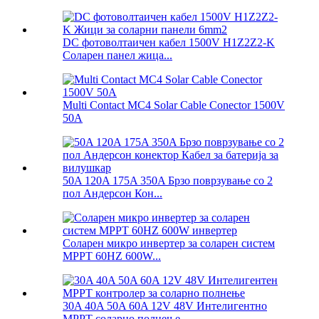
DC фотоволтаичен кабел 1500V H1Z2Z2-K
Соларен панел жица...
Multi Contact MC4 Solar Cable Conector 1500V
50A
50A 120A 175A 350A Брзо поврзување со 2
пол Андерсон Кон...
Соларен микро инвертер за соларен систем
MPPT 60HZ 600W...
30A 40A 50A 60A 12V 48V Интелигентно
MPPT соларно полнење...