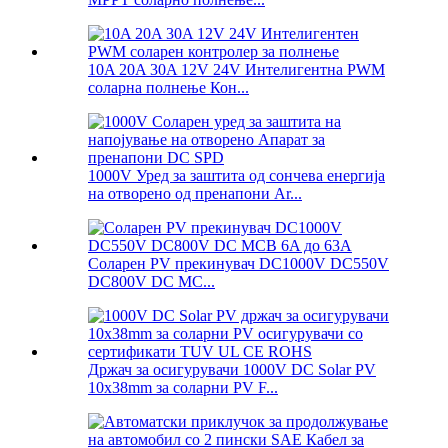
10A 20A 30A 12V 24V Интелигентна PWM
соларна полнење Кон...
1000V Уред за заштита од сончева енергија
на отворено од пренапони Ar...
Соларен PV прекинувач DC1000V DC550V
DC800V DC MC...
Држач за осигурувачи 1000V DC Solar PV
10x38mm за соларни PV F...