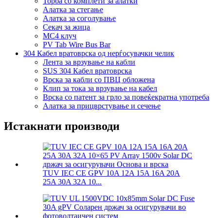
Торба со комплети за алатки
Алатка за стегање
Алатка за соголување
Секач за жица
MC4 клуч
PV Tab Wire Bus Bar
304 Кабел вратоврска од нерѓосувачки челик
Лента за врзување на кабли
SUS 304 Кабел вратоврска
Врска за кабли со ПВЦ обложена
Клип за тока за врзување на кабел
Врска со патент за грло за повеќекратна употреба
Алатка за прицврстување и сечење
Истакнати производи
TUV IEC CE GPV 10A 12A 15A 16A 20A
25A 30A 32A 10...