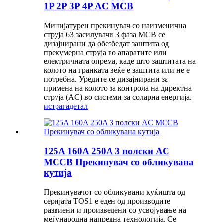
1P 2P 3P 4P AC MCB
Минијатурен прекинувач со наизменична
струја 63 засилувачи 3 фаза MCB се
дизајнирани да обезбедат заштита од
прекумерна струја во апаратите или
електричната опрема, каде што заштитата на
колото на гранката веќе е заштита или не е
потребна. Уредите се дизајнирани за
примена на колото за контрола на директна
струја (AC) во системи за соларна енергија.
истрага
детал
125A 160A 250A 3 полски AC
MCCB Прекинувач со обликувана
кутија
Прекинувачот со обликувани куќишта од
серијата TOS1 е еден од производите
развиени и произведени со усвојување на
меѓународна напредна технологија. Се