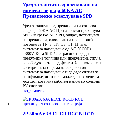
Уред за заштита од пренапони на
сончева енергија 60KA AC
Пренапонско осветлување SPD
Уред за заштита од пренапони на сончева
енергија 60KA AC Пренапонски прекинувач
SPD (накратко AC SPD, алијас, потиснувач
на пренапони, одводник на пренапони) е
погоден за TN-S, TN-CS, TT, IT итн,
системот за напојување од AC 50/60Hz,
<380V. Кога SPD ќе се расипе поради
прекумерна топлина или прекумерна струја,
ослободувањето на дефектот ќе и помогне на
електричната опрема да се одвои од
системот за напојување и да даде сигнал за
напојување, исто така може да се замени за
модулот кога има работен напон во соларни
PV системи.
истрага
детал
2P 30mA 63A ELCB RCCB RCD