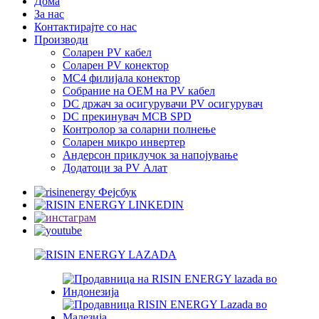
Дома
За нас
Контактирајте со нас
Производи
Соларен PV кабел
Соларен PV конектор
MC4 филијала конектор
Собрание на ОЕМ на PV кабел
DC држач за осигурувачи PV осигурувач
DC прекинувач MCB SPD
Контролор за соларни полнење
Соларен микро инвертер
Андерсон приклучок за напојување
Додатоци за PV Алат