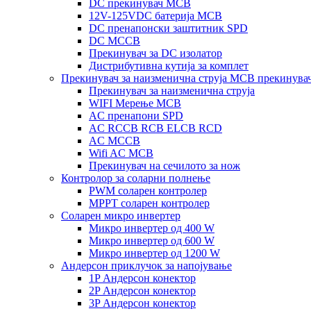
DC прекинувач MCB
12V-125VDC батерија MCB
DC пренапонски заштитник SPD
DC MCCB
Прекинувач за DC изолатор
Дистрибутивна кутија за комплет
Прекинувач за наизменична струја MCB прекинува
Прекинувач за наизменична струја
WIFI Мерење MCB
AC пренапони SPD
AC RCCB RCB ELCB RCD
AC MCCB
Wifi AC MCB
Прекинувач на сечилото за нож
Контролор за соларни полнење
PWM соларен контролер
MPPT соларен контролер
Соларен микро инвертер
Микро инвертер од 400 W
Микро инвертер од 600 W
Микро инвертер од 1200 W
Андерсон приклучок за напојување
1P Андерсон конектор
2P Андерсон конектор
3P Андерсон конектор