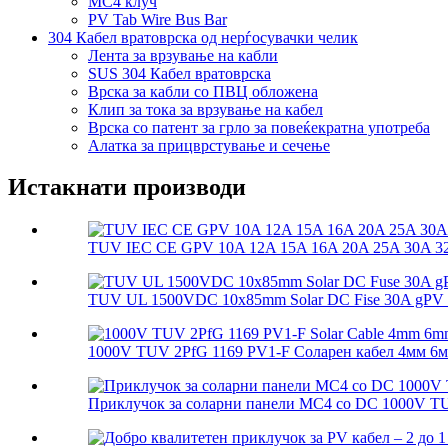
MC4 клуч
PV Tab Wire Bus Bar
304 Кабел вратоврска од нерѓосувачки челик
Лента за врзување на кабли
SUS 304 Кабел вратоврска
Врска за кабли со ПВЦ обложена
Клип за тока за врзување на кабел
Врска со патент за грло за повеќекратна употреба
Алатка за прицврстување и сечење
Истакнати производи
TUV IEC CE GPV 10A 12A 15A 16A 20A 25A 30A 32A
TUV UL 1500VDC 10x85mm Solar DC Fise 30A gPV So
1000V TUV 2PfG 1169 PV1-F Соларен кабел 4мм 6м
Приклучок за соларни панели MC4 со DC 1000V T