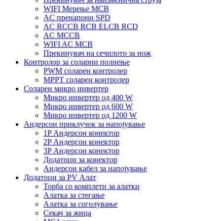
WIFI Мерење MCB
AC пренапони SPD
AC RCCB RCB ELCB RCD
AC MCCB
WIFI AC MCB
Прекинувач на сечилото за нож
Контролор за соларни полнење
PWM соларен контролер
MPPT соларен контролер
Соларен микро инвертер
Микро инвертер од 400 W
Микро инвертер од 600 W
Микро инвертер од 1200 W
Андерсон приклучок за напојување
1P Андерсон конектор
2P Андерсон конектор
3P Андерсон конектор
Додатоци за конектор
Андерсон кабел за напојување
Додатоци за PV Алат
Торба со комплети за алатки
Алатка за стегање
Алатка за соголување
Секач за жица