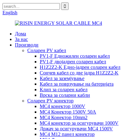
English
Дома
За нас
Производи
Соларен PV кабел
PV1-F Едножилен соларен кабел
PV1-F двојадрен соларен кабел
H1Z2Z2-K Едно-јадрен соларен кабел
Сончев кабел со две јадра H1Z2Z2-K
Кабел за заземјување
Кабел за поврзување на батеријата
Клип за соларен кабел
Врска за соларни кабли
Соларен PV конектор
MC4 конектор 1000V
MC4 Конектор 1500V 50A
MC4 Конектор 10mm2
MC4 конектор за осигурувачи 1000V
Држач за осигурувачи MC4 1500V
MC4 M12 панел конектор