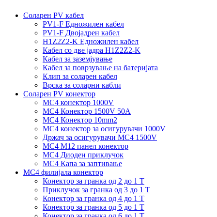
Соларен PV кабел
PV1-F Едножилен кабел
PV1-F Двојадрен кабел
H1Z2Z2-K Едножилен кабел
Кабел со две јадра H1Z2Z2-K
Кабел за заземјување
Кабел за поврзување на батеријата
Клип за соларен кабел
Врска за соларни кабли
Соларен PV конектор
MC4 конектор 1000V
MC4 Конектор 1500V 50A
MC4 Конектор 10mm2
MC4 конектор за осигурувачи 1000V
Држач за осигурувачи MC4 1500V
MC4 M12 панел конектор
MC4 Диоден приклучок
MC4 Капа за заптивање
MC4 филијала конектор
Конектор за гранка од 2 до 1 Т
Приклучок за гранка од 3 до 1 Т
Конектор за гранка од 4 до 1 Т
Конектор за гранка од 5 до 1 Т
Конектор за гранка од 6 до 1 Т