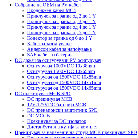
Собрание на ОЕМ на PV кабел
Продолжен кабел MC4
Приклучок за гранка од 2 до 1 Y
Приклучок за гранка од 3 до 1 Y
Приклучок за гранка од 4 до 1 Y
Приклучок за гранка од 5 до 1 Y
Конектор за гранка од 6 до 1 Y
Кабел за заземјување
Андерсон кабел за напојување
SAE кабел за батерија
DC држач за осигурувачи PV осигурувач
Осигурувач 1000VDC 10x38mm
Осигурувач 1500VDC 10x65mm
Осигурувач од 1500VDC 10x85mm
Осигурувач од 1500VDC 14x51mm
Осигурувач од 1500VDC 14x65mm
DC прекинувач MCB SPD
DC прекинувач MCB
12V-125VDC батерија MCB
DC пренапонски заштитник SPD
DC MCCB
Прекинувач за DC изолатор
Дистрибутивна кутија за комплет
Прекинувач за наизменична струја MCB прекинувач SPD
Прекинувач за наизменична струја