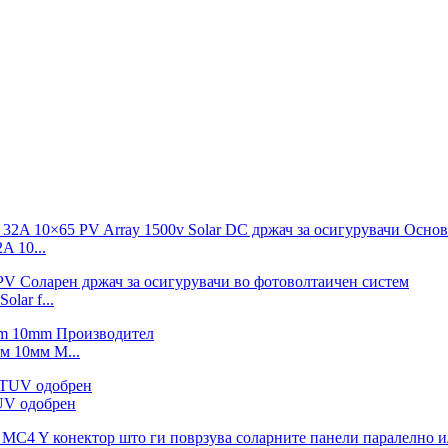
 10...
lar f...
м 10мм М...
UV одобрен