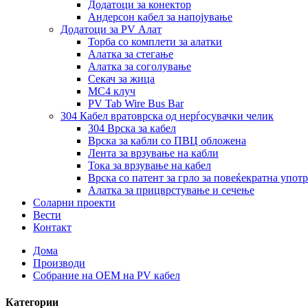
Додатоци за конектор
Андерсон кабел за напојување
Додатоци за PV Алат
Торба со комплети за алатки
Алатка за стегање
Алатка за соголување
Секач за жица
MC4 клуч
PV Tab Wire Bus Bar
304 Кабел вратоврска од нерѓосувачки челик
304 Врска за кабел
Врска за кабли со ПВЦ обложена
Лента за врзување на кабли
Тока за врзување на кабел
Врска со патент за грло за повеќекратна упот
Алатка за прицврстување и сечење
Соларни проекти
Вести
Контакт
Дома
Производи
Собрание на ОЕМ на PV кабел
Категории