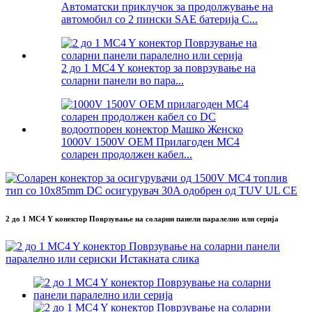
Автоматски приклучок за продолжување на
автомобил со 2 пински SAE батерија C...
2 до 1 MC4 Y конектор за поврзување на
соларни панели во пара...
1000V 1500V OEM Прилагоден MC4
соларен продолжен кабел...
2 до 1 MC4 Y конектор Поврзување на соларни панели паралелно или серија