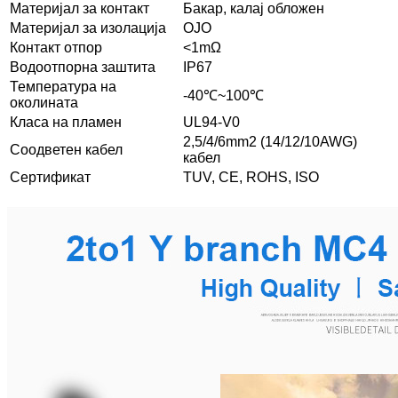
Материјал за контакт
Бакар, калај обложен
Материјал за изолација
ОЈО
Контакт отпор
<1mΩ
Водоотпорна заштита
IP67
Температура на
-40℃~100℃
околината
Класа на пламен
UL94-V0
2,5/4/6mm2 (14/12/10AWG)
Соодветен кабел
кабел
Сертификат
TUV, CE, ROHS, ISO