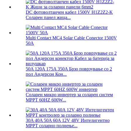
DC фотоволтаичен кабел 1500V H1Z2Z2-K
Соларен панел жица...
Multi Contact MC4 Solar Cable Conector 1500V
50A
50A 120A 175A 350A Брзо поврзување со 2
пол Андерсон Кон...
Соларен микро инвертер за соларен систем
MPPT 60HZ 600W...
30A 40A 50A 60A 12V 48V Интелигентно
MPPT соларно полнење...