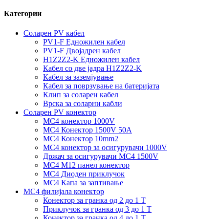
Категории
Соларен PV кабел
PV1-F Едножилен кабел
PV1-F Двојадрен кабел
H1Z2Z2-K Едножилен кабел
Кабел со две јадра H1Z2Z2-K
Кабел за заземјување
Кабел за поврзување на батеријата
Клип за соларен кабел
Врска за соларни кабли
Соларен PV конектор
MC4 конектор 1000V
MC4 Конектор 1500V 50A
MC4 Конектор 10mm2
MC4 конектор за осигурувачи 1000V
Држач за осигурувачи MC4 1500V
MC4 M12 панел конектор
MC4 Диоден приклучок
MC4 Капа за заптивање
MC4 филијала конектор
Конектор за гранка од 2 до 1 Т
Приклучок за гранка од 3 до 1 Т
Конектор за гранка од 4 до 1 Т