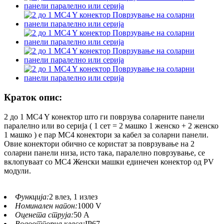
Краток опис:
2 до 1 MC4 Y конектор што ги поврзува соларните панели
паралелно или во серија ( 1 сет = 2 машко 1 женско + 2 женско
1 машко ) е пар MC4 конектори за кабел за соларни панели.
Овие конектори обично се користат за поврзување на 2
соларни панели низа, исто така, паралелно поврзување, се
вклопуваат со MC4 Женски машки единечен конектор од PV
модули.
Функција:
2 влез, 1 излез
Номинален напон:
1000 V
Оценета струја:
50 А
Водоотпорна класа:
IP67