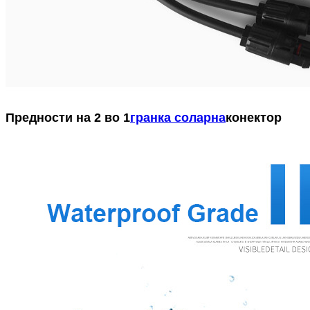
Предности на 2 во 1
гранка соларна
конектор