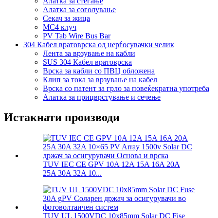
Алатка за стегање
Алатка за соголување
Секач за жица
MC4 клуч
PV Tab Wire Bus Bar
304 Кабел вратоврска од нерѓосувачки челик
Лента за врзување на кабли
SUS 304 Кабел вратоврска
Врска за кабли со ПВЦ обложена
Клип за тока за врзување на кабел
Врска со патент за грло за повеќекратна употреба
Алатка за прицврстување и сечење
Истакнати производи
TUV IEC CE GPV 10A 12A 15A 16A 20A
25A 30A 32A 10...
TUV UL 1500VDC 10x85mm Solar DC Fise