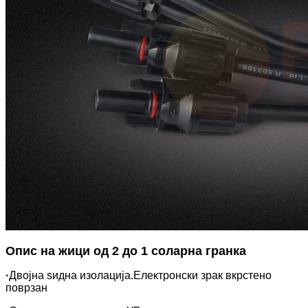
Опис на жици од 2 до 1 соларна гранка
·
Двојна ѕидна изолација.Електронски зрак вкрстено
поврзан