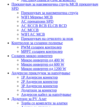
Прекинувач за наизменична струја MCB прекинувач
SPD
Прекинувач за наизменична струја
WIFI Мерење MCB
AC пренапони SPD
AC RCCB RCB ELCB RCD
AC MCCB
WIFI AC MCB
Прекинувач на сечилото за нож
Контролор за соларни полнење
PWM соларен контролер
MPPT соларен контролер
Соларен микро инвертер
Микро инвертер од 400 W
Микро инвертер од 600 W
Микро инвертер од 1200 W
Андерсон приклучок за напојување
1P Андерсон конектор
2P Андерсон конектор
3P Андерсон конектор
Додатоци за конектор
Андерсон кабел за напојување
Додатоци за PV Алат
Торба со комплети за алатки