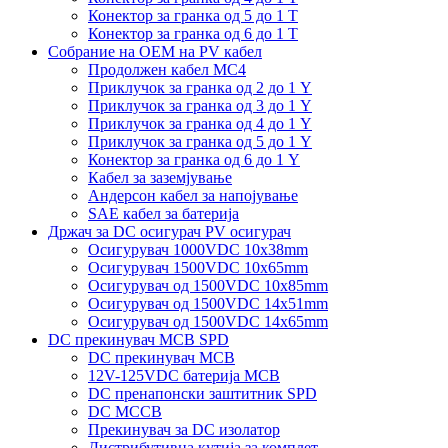
Конектор за гранка од 5 до 1 Т
Конектор за гранка од 6 до 1 Т
Собрание на ОЕМ на PV кабел
Продолжен кабел MC4
Приклучок за гранка од 2 до 1 Y
Приклучок за гранка од 3 до 1 Y
Приклучок за гранка од 4 до 1 Y
Приклучок за гранка од 5 до 1 Y
Конектор за гранка од 6 до 1 Y
Кабел за заземјување
Андерсон кабел за напојување
SAE кабел за батерија
Држач за DC осигурач PV осигурач
Осигурувач 1000VDC 10x38mm
Осигурувач 1500VDC 10x65mm
Осигурувач од 1500VDC 10x85mm
Осигурувач од 1500VDC 14x51mm
Осигурувач од 1500VDC 14x65mm
DC прекинувач MCB SPD
DC прекинувач MCB
12V-125VDC батерија MCB
DC пренапонски заштитник SPD
DC MCCB
Прекинувач за DC изолатор
Дистрибутивна кутија за комплет