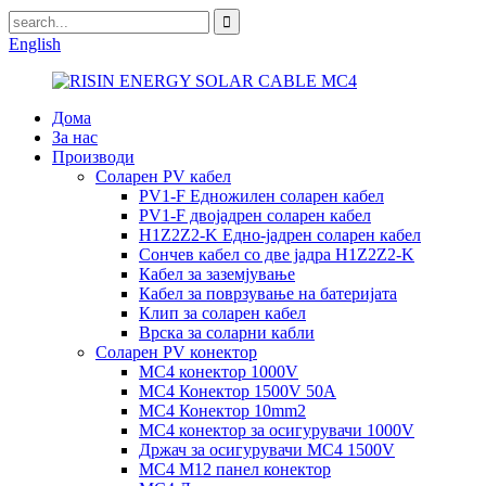
English
Дома
За нас
Производи
Соларен PV кабел
PV1-F Едножилен соларен кабел
PV1-F двојадрен соларен кабел
H1Z2Z2-K Едно-јадрен соларен кабел
Сончев кабел со две јадра H1Z2Z2-K
Кабел за заземјување
Кабел за поврзување на батеријата
Клип за соларен кабел
Врска за соларни кабли
Соларен PV конектор
MC4 конектор 1000V
MC4 Конектор 1500V 50A
MC4 Конектор 10mm2
MC4 конектор за осигурувачи 1000V
Држач за осигурувачи MC4 1500V
MC4 M12 панел конектор