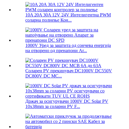
10A 20A 30A 12V 24V Интелигентна PWM
соларна полнење Кон...
1000V Уред за заштита од сончева енергија
на отворено од пренапони Ar...
Соларен PV прекинувач DC1000V DC550V
DC800V DC MC...
Држач за осигурувачи 1000V DC Solar PV
10x38mm за соларни PV F...