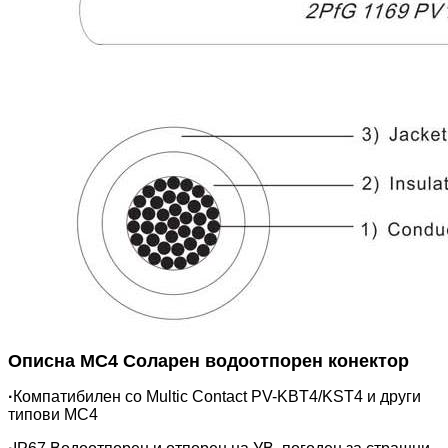
Опис
на MC4 Соларен водоотпорен конектор
·
Компатибилен со Multic Contact PV-KBT4/KST4 и други
типови MC4