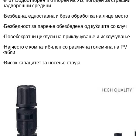
·
IP67 Водоотпорен и отпорен на УВ, погоден за страшни
надворешни средини
·
Безбедна, едноставна и брза обработка на лице место
·
Безбедност за парење обезбедена од куќишта со клуч
·
Повеќекратни циклуси на приклучување и исклучување
·
Најчесто е компатибилен со различна големина на PV
кабли
·
Висок капацитет за носење струја