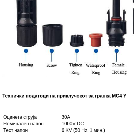
Технички податоци на приклучокот за гранка MC4 Y
Оценета струја
30А
Номинален напон
1000V DC
Тест напон
6 KV (50 Hz, 1 мин.)