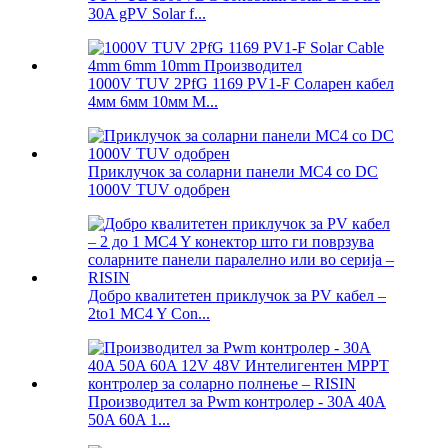
30A gPV Solar f...
1000V TUV 2PfG 1169 PV1-F Соларен кабел
4мм 6мм 10мм М...
Приклучок за соларни панели MC4 со DC
1000V TUV одобрен
Добро квалитетен приклучок за PV кабел –
2to1 MC4 Y Con...
Производител за Pwm контролер - 30A 40A
50A 60A 1...