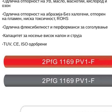
·
Одлична отпорност на УВ, масло, маснотии, кислород и
озон
·
Одлична отпорност на абразија
·
Без халогени, отпорен
на пламен, ниска токсичност, ROHS
·
Одлична флексибилност и перформанси за соголување
·
Капацитет за носење висок напон и струја
·
TUV, CE, ISO одобрени