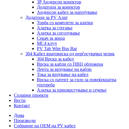
3P Андерсон конектор
Додатоци за конектор
Андерсон кабел за напојување
Додатоци за PV Алат
Торба со комплети за алатки
Алатка за стегање
Алатка за соголување
Секач за жица
MC4 клуч
PV Tab Wire Bus Bar
304 Кабел вратоврска од нерѓосувачки челик
304 Врска за кабел
Врска за кабли со ПВЦ обложена
Лента за врзување на кабли
Тока за врзување на кабел
Врска со патент за грло за повеќекратна
употреба
Алатка за прицврстување и сечење
Соларни проекти
Вести
Контакт
Дома
Производи
Собрание на ОЕМ на PV кабел