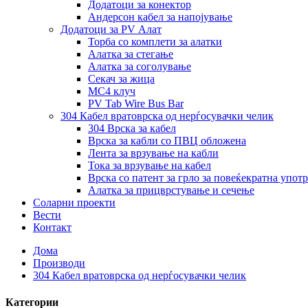
Додатоци за конектор
Андерсон кабел за напојување
Додатоци за PV Алат
Торба со комплети за алатки
Алатка за стегање
Алатка за соголување
Секач за жица
MC4 клуч
PV Tab Wire Bus Bar
304 Кабел вратоврска од нерѓосувачки челик
304 Врска за кабел
Врска за кабли со ПВЦ обложена
Лента за врзување на кабли
Тока за врзување на кабел
Врска со патент за грло за повеќекратна упот
Алатка за прицврстување и сечење
Соларни проекти
Вести
Контакт
Дома
Производи
304 Кабел вратоврска од нерѓосувачки челик
Категории