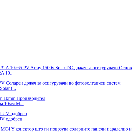
 10...
lar f...
м 10мм М...
UV одобрен