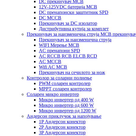
DC прекинувач MCB
12V-125VDC батерија MCB
DC пренапонски заштитник SPD
DC MCCB
Прекинувач за DC изолатор
Дистрибутивна кутија за комплет
Прекинувач за наизменична струја MCB прекинува
Прекинувач за наизменична струја
WIFI Мерење MCB
AC пренапони SPD
AC RCCB RCB ELCB RCD
AC MCCB
Wifi AC MCB
Прекинувач на сечилото за нож
Контролор за соларни полнење
PWM соларен контролер
MPPT соларен контролер
Соларен микро инвертер
Микро инвертер од 400 W
Микро инвертер од 600 W
Микро инвертер од 1200 W
Андерсон приклучок за напојување
1P Андерсон конектор
2P Андерсон конектор
3P Андерсон конектор