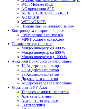
WIFI Мерење MCB
AC пренапони SPD
AC RCCB RCB ELCB RCD
AC MCCB
WIFI AC MCB
Прекинувач на сечилото за нож
Контролор за соларни полнење
PWM соларен контролер
MPPT соларен контролер
Соларен микро инвертер
Микро инвертер од 400 W
Микро инвертер од 600 W
Микро инвертер од 1200 W
Андерсон приклучок за напојување
1P Андерсон конектор
2P Андерсон конектор
3P Андерсон конектор
Додатоци за конектор
Андерсон кабел за напојување
Додатоци за PV Алат
Торба со комплети за алатки
Алатка за стегање
Алатка за соголување
Секач за жица