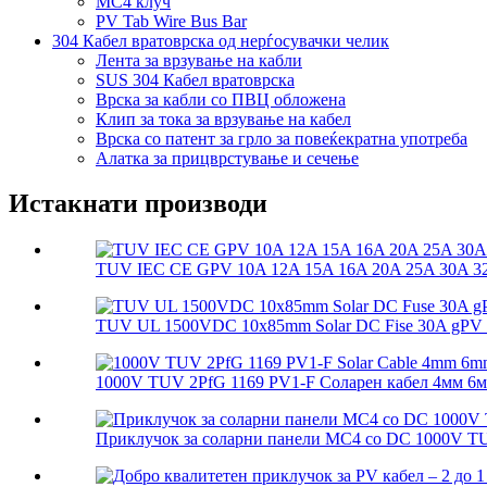
MC4 клуч
PV Tab Wire Bus Bar
304 Кабел вратоврска од нерѓосувачки челик
Лента за врзување на кабли
SUS 304 Кабел вратоврска
Врска за кабли со ПВЦ обложена
Клип за тока за врзување на кабел
Врска со патент за грло за повеќекратна употреба
Алатка за прицврстување и сечење
Истакнати производи
TUV IEC CE GPV 10A 12A 15A 16A 20A 25A 30A 32A
TUV UL 1500VDC 10x85mm Solar DC Fise 30A gPV So
1000V TUV 2PfG 1169 PV1-F Соларен кабел 4мм 6м
Приклучок за соларни панели MC4 со DC 1000V T