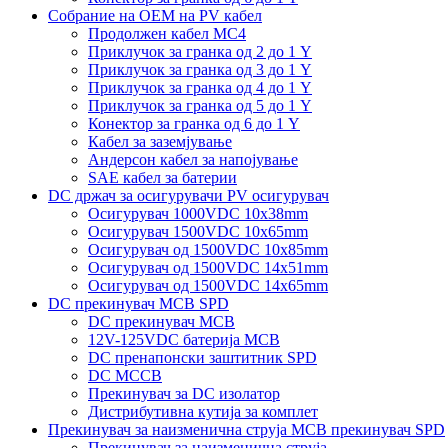
Собрание на ОЕМ на PV кабел
Продолжен кабел MC4
Приклучок за гранка од 2 до 1 Y
Приклучок за гранка од 3 до 1 Y
Приклучок за гранка од 4 до 1 Y
Приклучок за гранка од 5 до 1 Y
Конектор за гранка од 6 до 1 Y
Кабел за заземјување
Андерсон кабел за напојување
SAE кабел за батерии
DC држач за осигурувачи PV осигурувач
Осигурувач 1000VDC 10x38mm
Осигурувач 1500VDC 10x65mm
Осигурувач од 1500VDC 10x85mm
Осигурувач од 1500VDC 14x51mm
Осигурувач од 1500VDC 14x65mm
DC прекинувач MCB SPD
DC прекинувач MCB
12V-125VDC батерија MCB
DC пренапонски заштитник SPD
DC MCCB
Прекинувач за DC изолатор
Дистрибутивна кутија за комплет
Прекинувач за наизменична струја MCB прекинувач SPD
Прекинувач за наизменична струја