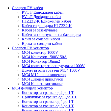
Соларен PV кабел
PV1-F Едножилен кабел
PV1-F Двојадрен кабел
H1Z2Z2-K Едножилен кабел
Кабел со две јадра H1Z2Z2-K
Кабел за заземјување
Кабел за поврзување на батеријата
Клип за соларен кабел
Врска за соларни кабли
Соларен PV конектор
MC4 конектор 1000V
MC4 Конектор 1500V 50A
MC4 Конектор 10mm2
MC4 конектор за осигурувачи 1000V
Држач за осигурувачи MC4 1500V
MC4 M12 панел конектор
MC4 Диоден приклучок
MC4 Капа за заптивање
MC4 филијала конектор
Конектор за гранка од 2 до 1 Т
Приклучок за гранка од 3 до 1 Т
Конектор за гранка од 4 до 1 Т
Конектор за гранка од 5 до 1 Т
Конектор за гранка од 6 до 1 Т