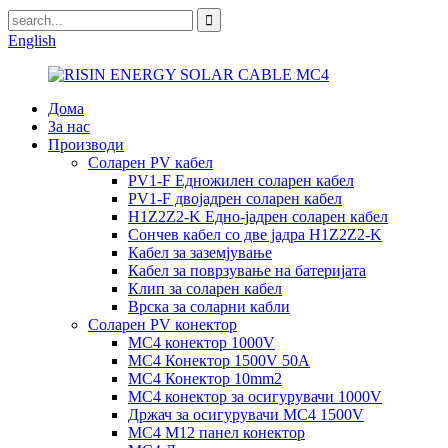
English
Дома
За нас
Производи
Соларен PV кабел
PV1-F Едножилен соларен кабел
PV1-F двојадрен соларен кабел
H1Z2Z2-K Едно-јадрен соларен кабел
Сончев кабел со две јадра H1Z2Z2-K
Кабел за заземјување
Кабел за поврзување на батеријата
Клип за соларен кабел
Врска за соларни кабли
Соларен PV конектор
MC4 конектор 1000V
MC4 Конектор 1500V 50A
MC4 Конектор 10mm2
MC4 конектор за осигурувачи 1000V
Држач за осигурувачи MC4 1500V
MC4 M12 панел конектор