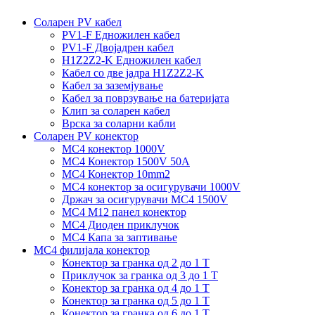
Соларен PV кабел
PV1-F Едножилен кабел
PV1-F Двојадрен кабел
H1Z2Z2-K Едножилен кабел
Кабел со две јадра H1Z2Z2-K
Кабел за заземјување
Кабел за поврзување на батеријата
Клип за соларен кабел
Врска за соларни кабли
Соларен PV конектор
MC4 конектор 1000V
MC4 Конектор 1500V 50A
MC4 Конектор 10mm2
MC4 конектор за осигурувачи 1000V
Држач за осигурувачи MC4 1500V
MC4 M12 панел конектор
MC4 Диоден приклучок
MC4 Капа за заптивање
MC4 филијала конектор
Конектор за гранка од 2 до 1 Т
Приклучок за гранка од 3 до 1 Т
Конектор за гранка од 4 до 1 Т
Конектор за гранка од 5 до 1 Т
Конектор за гранка од 6 до 1 Т