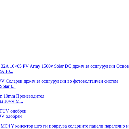
 10...
lar f...
м 10мм М...
UV одобрен