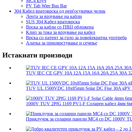
MC4 клуч
PV Tab Wire Bus Bar
304 Кабел вратоврска од нерѓосувачки челик
Лента за врзување на кабли
SUS 304 Кабел вратоврска
Врска за кабли со ПВЦ обложена
Клип за тока за врзување на кабел
Врска со патент за грло за повеќекратна употреба
Алатка за прицврстување и сечење
Истакнати производи
TUV IEC CE GPV 10A 12A 15A 16A 20A 25A 30A 32A
TUV UL 1500VDC 10x85mm Solar DC Fise 30A gPV So
1000V TUV 2PfG 1169 PV1-F Соларен кабел 4мм 6м
Приклучок за соларни панели MC4 со DC 1000V T