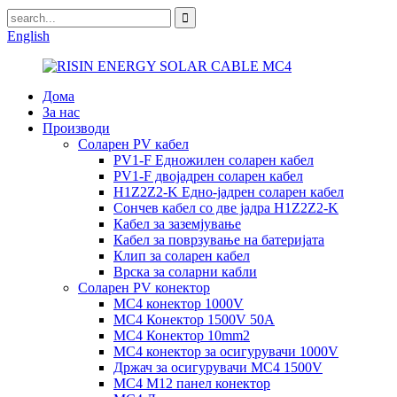
English
Дома
За нас
Производи
Соларен PV кабел
PV1-F Едножилен соларен кабел
PV1-F двојадрен соларен кабел
H1Z2Z2-K Едно-јадрен соларен кабел
Сончев кабел со две јадра H1Z2Z2-K
Кабел за заземјување
Кабел за поврзување на батеријата
Клип за соларен кабел
Врска за соларни кабли
Соларен PV конектор
MC4 конектор 1000V
MC4 Конектор 1500V 50A
MC4 Конектор 10mm2
MC4 конектор за осигурувачи 1000V
Држач за осигурувачи MC4 1500V
MC4 M12 панел конектор