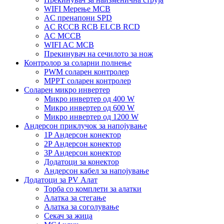
WIFI Мерење MCB
AC пренапони SPD
AC RCCB RCB ELCB RCD
AC MCCB
WIFI AC MCB
Прекинувач на сечилото за нож
Контролор за соларни полнење
PWM соларен контролер
MPPT соларен контролер
Соларен микро инвертер
Микро инвертер од 400 W
Микро инвертер од 600 W
Микро инвертер од 1200 W
Андерсон приклучок за напојување
1P Андерсон конектор
2P Андерсон конектор
3P Андерсон конектор
Додатоци за конектор
Андерсон кабел за напојување
Додатоци за PV Алат
Торба со комплети за алатки
Алатка за стегање
Алатка за соголување
Секач за жица