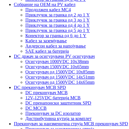
Собрание на ОЕМ на PV кабел
Продолжен кабел MC4
Приклучок за гранка од 2 до 1 Y
Приклучок за гранка од 3 до 1 Y
Приклучок за гранка од 4 до 1 Y
Приклучок за гранка од 5 до 1 Y
Конектор за гранка од 6 до 1 Y
Кабел за заземјување
Андерсон кабел за напојување
SAE кабел за батерија
DC држач за осигурувачи PV осигурувач
Осигурувач 1000VDC 10x38mm
Осигурувач 1500VDC 10x65mm
Осигурувач од 1500VDC 10x85mm
Осигурувач од 1500VDC 14x51mm
Осигурувач од 1500VDC 14x65mm
DC прекинувач MCB SPD
DC прекинувач MCB
12V-125VDC батерија MCB
DC пренапонски заштитник SPD
DC MCCB
Прекинувач за DC изолатор
Дистрибутивна кутија за комплет
Прекинувач за наизменична струја MCB прекинувач SPD
Прекинувач за наизменична струја