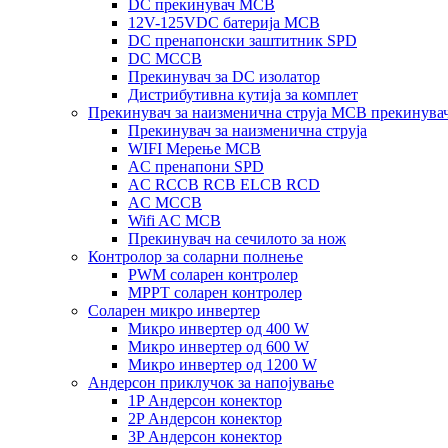
DC прекинувач MCB
12V-125VDC батерија MCB
DC пренапонски заштитник SPD
DC MCCB
Прекинувач за DC изолатор
Дистрибутивна кутија за комплет
Прекинувач за наизменична струја MCB прекинува
Прекинувач за наизменична струја
WIFI Мерење MCB
AC пренапони SPD
AC RCCB RCB ELCB RCD
AC MCCB
Wifi AC MCB
Прекинувач на сечилото за нож
Контролор за соларни полнење
PWM соларен контролер
MPPT соларен контролер
Соларен микро инвертер
Микро инвертер од 400 W
Микро инвертер од 600 W
Микро инвертер од 1200 W
Андерсон приклучок за напојување
1P Андерсон конектор
2P Андерсон конектор
3P Андерсон конектор