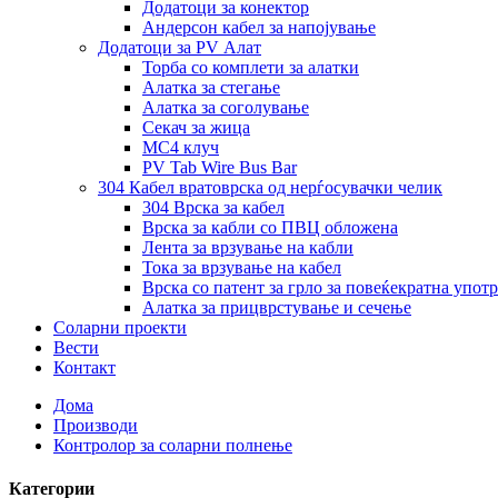
Додатоци за конектор
Андерсон кабел за напојување
Додатоци за PV Алат
Торба со комплети за алатки
Алатка за стегање
Алатка за соголување
Секач за жица
MC4 клуч
PV Tab Wire Bus Bar
304 Кабел вратоврска од нерѓосувачки челик
304 Врска за кабел
Врска за кабли со ПВЦ обложена
Лента за врзување на кабли
Тока за врзување на кабел
Врска со патент за грло за повеќекратна упот
Алатка за прицврстување и сечење
Соларни проекти
Вести
Контакт
Дома
Производи
Контролор за соларни полнење
Категории