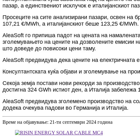
пазар, а единствениот исклучок е италијанскиот паз
Просеците на сите анализирани пазари, освен на б
107,21 €/MWh, а италијанскиот беше 123,25 €/MWh.
AleaSoft го припиша падот на цената на намалената
зголемувањето на цените на дозволените емисии на
што доведе до повисоки цени таму.
AleaSoft предвидува дека цените на електричната ен
Консултантската куќа објави и зголемување на прои
Секоја земја постави нови рекорди за производство
достигна 324 GWh истиот ден, а Италија забележа 1
AleaSoft предвидува зголемено производство на со
додека очекува падови во Германија и Италија.
Време на објавување: 21-ти септември 2024 година