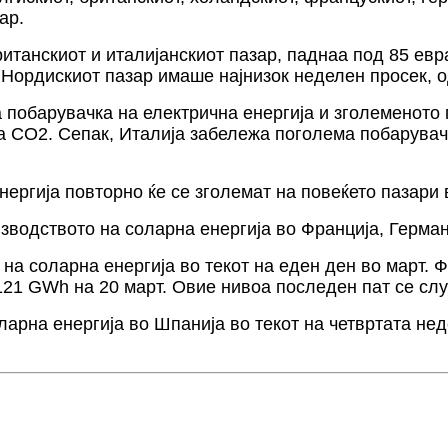
ар.
ританскиот и италијанскиот пазар, паднаа под 85 ев
 Нордискиот пазар имаше најнизок неделен просек, 
 побарувачка на електрична енергија и зголеменото п
 CO2. Сепак, Италија забележа поголема побарувачк
ергија повторно ќе се зголемат на повеќето пазари 
зводството на соларна енергија во Франција, Германи
 на соларна енергија во текот на еден ден во март.
21 GWh на 20 март. Овие нивоа последен пат се случ
ларна енергија во Шпанија во текот на четвртата не