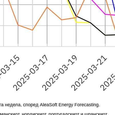
 недела, според AleaSoft Energy Forecasting.
рманскиот, нордискиот, португалскиот и шпанскиот