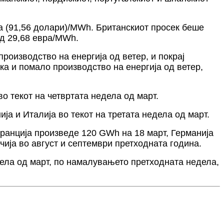
ра (91,56 долари)/MWh. Британскиот просек беше
од 29,68 евра/MWh.
роизводство на енергија од ветер, и покрај
а и помало производство на енергија од ветер,
во текот на четвртата недела од март.
ја и Италија во текот на третата недела од март.
 Франција произведе 120 GWh на 18 март, Германија
ија во август и септември претходната година.
дела од март, по намалувањето претходната недела,