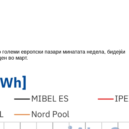
о големи европски пазари минатата недела, бидејќи
ден во март.