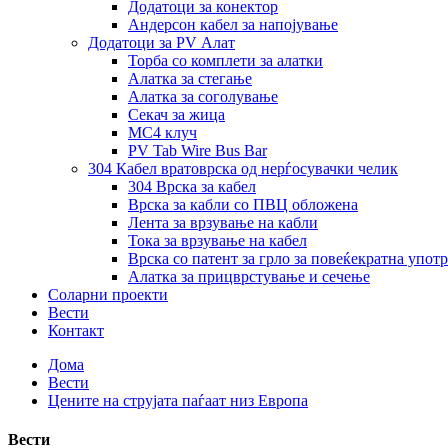
Додатоци за конектор
Андерсон кабел за напојување
Додатоци за PV Алат
Торба со комплети за алатки
Алатка за стегање
Алатка за соголување
Секач за жица
MC4 клуч
PV Tab Wire Bus Bar
304 Кабел вратоврска од нерѓосувачки челик
304 Врска за кабел
Врска за кабли со ПВЦ обложена
Лента за врзување на кабли
Тока за врзување на кабел
Врска со патент за грло за повеќекратна упот
Алатка за прицврстување и сечење
Соларни проекти
Вести
Контакт
Дома
Вести
Цените на струјата паѓаат низ Европа
Вести