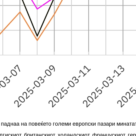
паднаа на повеќето големи европски пазари минатата
лгискиот, британскиот, холандскиот, францускиот, ге