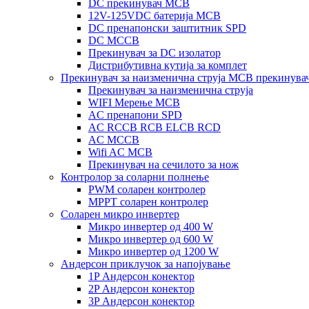
DC прекинувач MCB
12V-125VDC батерија MCB
DC пренапонски заштитник SPD
DC MCCB
Прекинувач за DC изолатор
Дистрибутивна кутија за комплет
Прекинувач за наизменична струја MCB прекинува
Прекинувач за наизменична струја
WIFI Мерење MCB
AC пренапони SPD
AC RCCB RCB ELCB RCD
AC MCCB
Wifi AC MCB
Прекинувач на сечилото за нож
Контролор за соларни полнење
PWM соларен контролер
MPPT соларен контролер
Соларен микро инвертер
Микро инвертер од 400 W
Микро инвертер од 600 W
Микро инвертер од 1200 W
Андерсон приклучок за напојување
1P Андерсон конектор
2P Андерсон конектор
3P Андерсон конектор