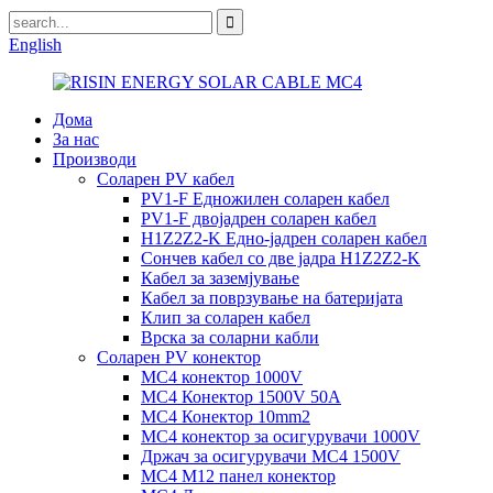
English
Дома
За нас
Производи
Соларен PV кабел
PV1-F Едножилен соларен кабел
PV1-F двојадрен соларен кабел
H1Z2Z2-K Едно-јадрен соларен кабел
Сончев кабел со две јадра H1Z2Z2-K
Кабел за заземјување
Кабел за поврзување на батеријата
Клип за соларен кабел
Врска за соларни кабли
Соларен PV конектор
MC4 конектор 1000V
MC4 Конектор 1500V 50A
MC4 Конектор 10mm2
MC4 конектор за осигурувачи 1000V
Држач за осигурувачи MC4 1500V
MC4 M12 панел конектор