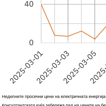
Неделните просечни цени на електричната енергија 
Консултантската куќа забележа пад на цените на бе