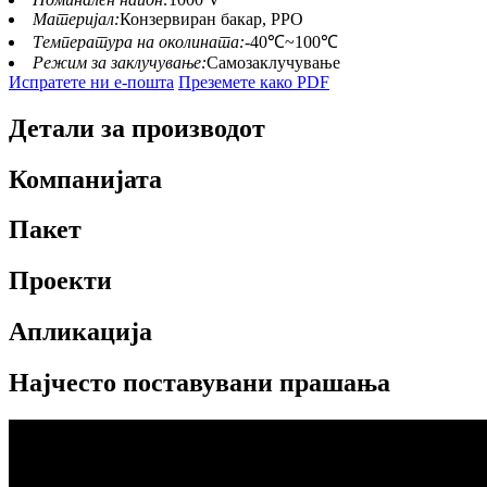
Материјал:
Конзервиран бакар, PPO
Температура на околината:
-40℃~100℃
Режим за заклучување:
Самозаклучување
Испратете ни е-пошта
Преземете како PDF
Детали за производот
Компанијата
Пакет
Проекти
Апликација
Најчесто поставувани прашања