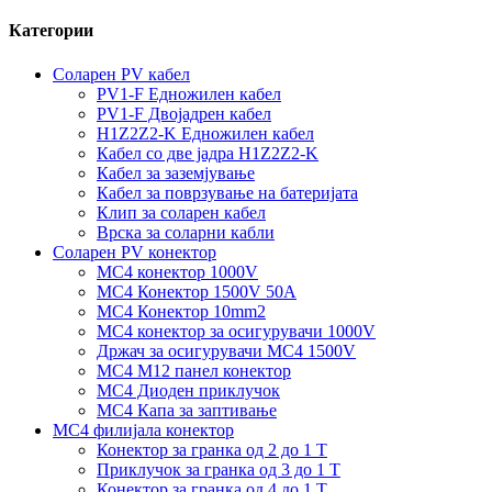
Категории
Соларен PV кабел
PV1-F Едножилен кабел
PV1-F Двојадрен кабел
H1Z2Z2-K Едножилен кабел
Кабел со две јадра H1Z2Z2-K
Кабел за заземјување
Кабел за поврзување на батеријата
Клип за соларен кабел
Врска за соларни кабли
Соларен PV конектор
MC4 конектор 1000V
MC4 Конектор 1500V 50A
MC4 Конектор 10mm2
MC4 конектор за осигурувачи 1000V
Држач за осигурувачи MC4 1500V
MC4 M12 панел конектор
MC4 Диоден приклучок
MC4 Капа за заптивање
MC4 филијала конектор
Конектор за гранка од 2 до 1 Т
Приклучок за гранка од 3 до 1 Т
Конектор за гранка од 4 до 1 Т