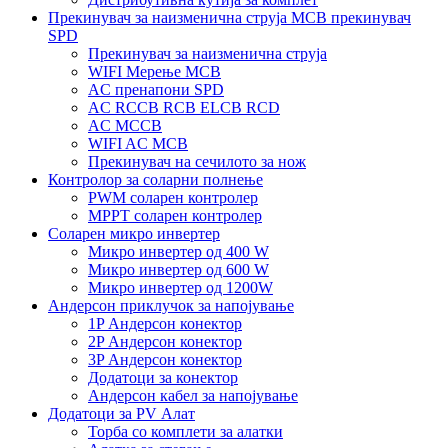
Прекинувач за наизменична струја MCB прекинувач
SPD
Прекинувач за наизменична струја
WIFI Мерење MCB
AC пренапони SPD
AC RCCB RCB ELCB RCD
AC MCCB
WIFI AC MCB
Прекинувач на сечилото за нож
Контролор за соларни полнење
PWM соларен контролер
MPPT соларен контролер
Соларен микро инвертер
Микро инвертер од 400 W
Микро инвертер од 600 W
Микро инвертер од 1200W
Андерсон приклучок за напојување
1P Андерсон конектор
2P Андерсон конектор
3P Андерсон конектор
Додатоци за конектор
Андерсон кабел за напојување
Додатоци за PV Алат
Торба со комплети за алатки