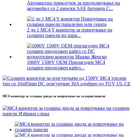
Автоматски приклучок за продолжување на
автомобил со 2 пински SAE батерија C...
2 до 1 MC4 Y конектор за поврзување на
соларни панели во пара...
1000V 1500V OEM Прилагоден MC4
соларен продолжен кабел...
MC4 конектор за соларна диода за поврзување на соларни панели