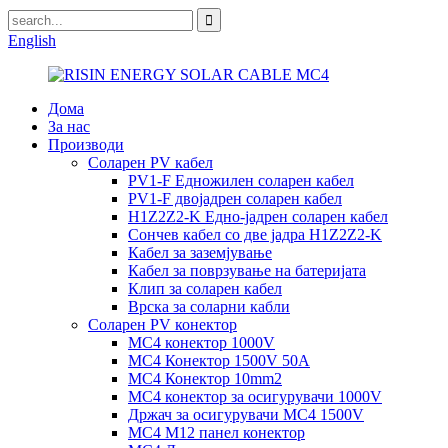
English
Дома
За нас
Производи
Соларен PV кабел
PV1-F Едножилен соларен кабел
PV1-F двојадрен соларен кабел
H1Z2Z2-K Едно-јадрен соларен кабел
Сончев кабел со две јадра H1Z2Z2-K
Кабел за заземјување
Кабел за поврзување на батеријата
Клип за соларен кабел
Врска за соларни кабли
Соларен PV конектор
MC4 конектор 1000V
MC4 Конектор 1500V 50A
MC4 Конектор 10mm2
MC4 конектор за осигурувачи 1000V
Држач за осигурувачи MC4 1500V
MC4 M12 панел конектор