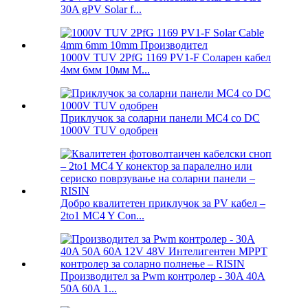
30A gPV Solar f...
1000V TUV 2PfG 1169 PV1-F Соларен кабел
4мм 6мм 10мм М...
Приклучок за соларни панели MC4 со DC
1000V TUV одобрен
Добро квалитетен приклучок за PV кабел –
2to1 MC4 Y Con...
Производител за Pwm контролер - 30A 40A
50A 60A 1...