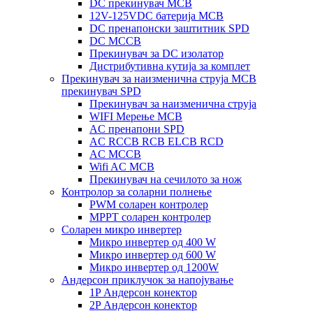
DC прекинувач MCB
12V-125VDC батерија MCB
DC пренапонски заштитник SPD
DC MCCB
Прекинувач за DC изолатор
Дистрибутивна кутија за комплет
Прекинувач за наизменична струја MCB
прекинувач SPD
Прекинувач за наизменична струја
WIFI Мерење MCB
AC пренапони SPD
AC RCCB RCB ELCB RCD
AC MCCB
Wifi AC MCB
Прекинувач на сечилото за нож
Контролор за соларни полнење
PWM соларен контролер
MPPT соларен контролер
Соларен микро инвертер
Микро инвертер од 400 W
Микро инвертер од 600 W
Микро инвертер од 1200W
Андерсон приклучок за напојување
1P Андерсон конектор
2P Андерсон конектор