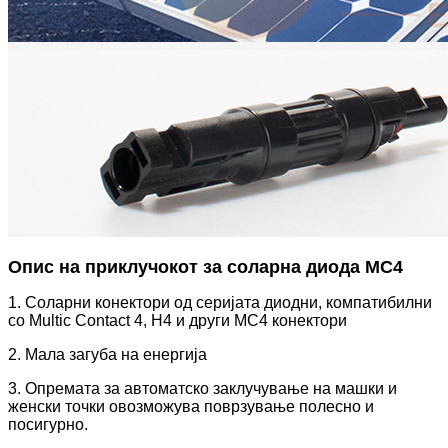
Опис на приклучокот за соларна диода MC4
1. Соларни конектори од серијата диодни, компатибилни
со Multic Contact 4, H4 и други MC4 конектори
2. Мала загуба на енергија
3. Опремата за автоматско заклучување на машки и
женски точки овозможува поврзување полесно и
посигурно.