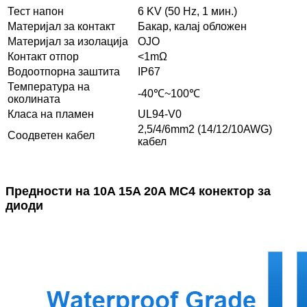
Тест напон
6 KV (50 Hz, 1 мин.)
Материјал за контакт
Бакар, калај обложен
Материјал за изолација
ОЈО
Контакт отпор
<1mΩ
Водоотпорна заштита
IP67
Температура на
-40℃~100℃
околината
Класа на пламен
UL94-V0
2,5/4/6mm2 (14/12/10AWG)
Соодветен кабел
кабел
Предности на 10A 15A 20A MC4 конектор за
диоди