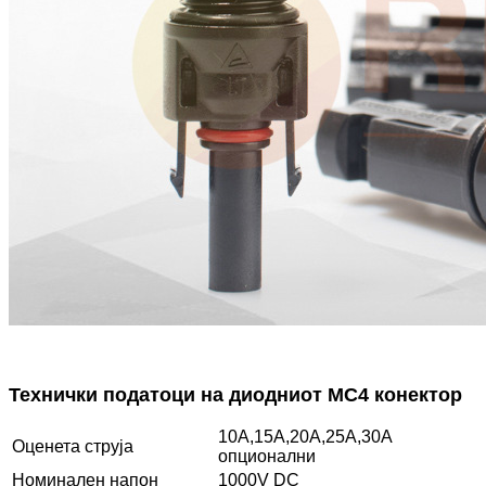
Технички податоци на диодниот MC4 конектор
10A,15A,20A,25A,30A
Оценета струја
опционални
Номинален напон
1000V DC