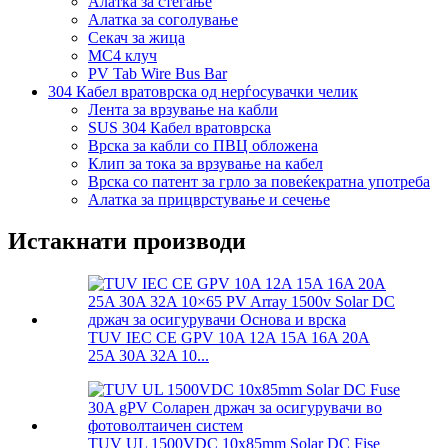
Алатка за стегање
Алатка за соголување
Секач за жица
MC4 клуч
PV Tab Wire Bus Bar
304 Кабел вратоврска од нерѓосувачки челик
Лента за врзување на кабли
SUS 304 Кабел вратоврска
Врска за кабли со ПВЦ обложена
Клип за тока за врзување на кабел
Врска со патент за грло за повеќекратна употреба
Алатка за прицврстување и сечење
Истакнати производи
TUV IEC CE GPV 10A 12A 15A 16A 20A
25A 30A 32A 10...
TUV UL 1500VDC 10x85mm Solar DC Fise