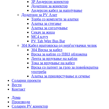
3P Андерсон конектор
Додатоци за конектор
Андерсон кабел за напојување
Додатоци за PV Алат
Торба со комплети за алатки
Алатка за стегање
Алатка за соголување
Секач за жица
MC4 клуч
PV Tab Wire Bus Bar
304 Кабел вратоврска од нерѓосувачки челик
304 Врска за кабел
Врска за кабли со ПВЦ обложена
Лента за врзување на кабли
Тока за врзување на кабел
Врска со патент за грло за повеќекратна
употреба
Алатка за прицврстување и сечење
Соларни проекти
Вести
Контакт
Дома
Производи
Соларен PV конектор