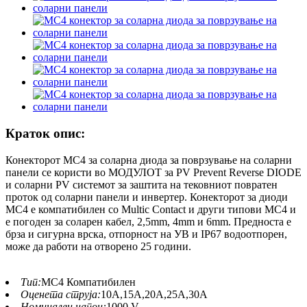
Краток опис:
Конекторот MC4 за соларна диода за поврзување на соларни
панели се користи во МОДУЛОТ за PV Prevent Reverse DIODE
и соларни PV системот за заштита на тековниот повратен
проток од соларни панели и инвертер. Конекторот за диоди
MC4 е компатибилен со Multic Contact и други типови MC4 и
е погоден за соларен кабел, 2,5mm, 4mm и 6mm. Предноста е
брза и сигурна врска, отпорност на УВ и IP67 водоотпорен,
може да работи на отворено 25 години.
Тип:
MC4 Компатибилен
Оценета струја:
10А,15А,20А,25А,30А
Номинален напон:
1000 V