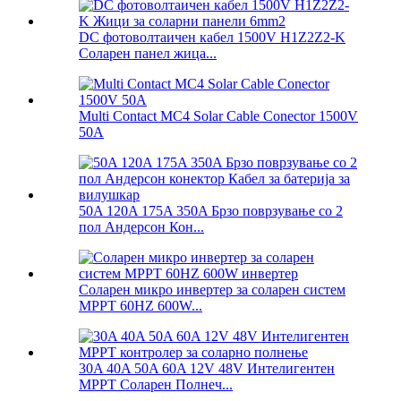
DC фотоволтаичен кабел 1500V H1Z2Z2-K
Соларен панел жица...
Multi Contact MC4 Solar Cable Conector 1500V
50A
50A 120A 175A 350A Брзо поврзување со 2
пол Андерсон Кон...
Соларен микро инвертер за соларен систем
MPPT 60HZ 600W...
30A 40A 50A 60A 12V 48V Интелигентен
MPPT Соларен Полнеч...