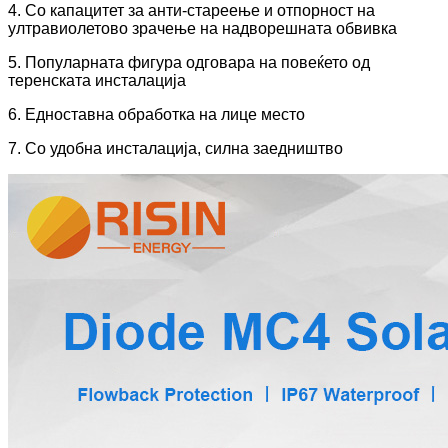
4. Со капацитет за анти-стареење и отпорност на
ултравиолетово зрачење на надворешната обвивка
5. Популарната фигура одговара на повеќето од
теренската инсталација
6. Едноставна обработка на лице место
7. Со удобна инсталација, силна заедништво