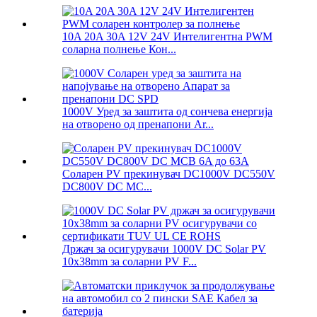
10A 20A 30A 12V 24V Интелигентна PWM
соларна полнење Кон...
1000V Уред за заштита од сончева енергија
на отворено од пренапони Ar...
Соларен PV прекинувач DC1000V DC550V
DC800V DC MC...
Држач за осигурувачи 1000V DC Solar PV
10x38mm за соларни PV F...