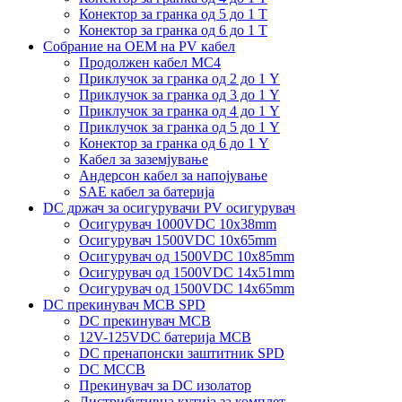
Конектор за гранка од 5 до 1 Т
Конектор за гранка од 6 до 1 Т
Собрание на ОЕМ на PV кабел
Продолжен кабел MC4
Приклучок за гранка од 2 до 1 Y
Приклучок за гранка од 3 до 1 Y
Приклучок за гранка од 4 до 1 Y
Приклучок за гранка од 5 до 1 Y
Конектор за гранка од 6 до 1 Y
Кабел за заземјување
Андерсон кабел за напојување
SAE кабел за батерија
DC држач за осигурувачи PV осигурувач
Осигурувач 1000VDC 10x38mm
Осигурувач 1500VDC 10x65mm
Осигурувач од 1500VDC 10x85mm
Осигурувач од 1500VDC 14x51mm
Осигурувач од 1500VDC 14x65mm
DC прекинувач MCB SPD
DC прекинувач MCB
12V-125VDC батерија MCB
DC пренапонски заштитник SPD
DC MCCB
Прекинувач за DC изолатор
Дистрибутивна кутија за комплет