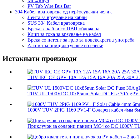
MC4 клуч
PV Tab Wire Bus Bar
304 Кабел вратоврска од нерѓосувачки челик
Лента за врзување на кабли
SUS 304 Кабел вратоврска
Врска за кабли со ПВЦ обложена
Клип за тока за врзување на кабел
Врска со патент за грло за повеќекратна употреба
Алатка за прицврстување и сечење
Истакнати производи
TUV IEC CE GPV 10A 12A 15A 16A 20A 25A 30A 32A
TUV UL 1500VDC 10x85mm Solar DC Fise 30A gPV So
1000V TUV 2PfG 1169 PV1-F Соларен кабел 4мм 6м
Приклучок за соларни панели MC4 со DC 1000V T