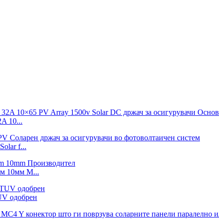
 10...
lar f...
м 10мм М...
UV одобрен