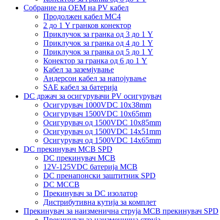
Собрание на ОЕМ на PV кабел
Продолжен кабел MC4
2 до 1 Y гранков конектор
Приклучок за гранка од 3 до 1 Y
Приклучок за гранка од 4 до 1 Y
Приклучок за гранка од 5 до 1 Y
Конектор за гранка од 6 до 1 Y
Кабел за заземјување
Андерсон кабел за напојување
SAE кабел за батерија
DC држач за осигурувачи PV осигурувач
Осигурувач 1000VDC 10x38mm
Осигурувач 1500VDC 10x65mm
Осигурувач од 1500VDC 10x85mm
Осигурувач од 1500VDC 14x51mm
Осигурувач од 1500VDC 14x65mm
DC прекинувач MCB SPD
DC прекинувач MCB
12V-125VDC батерија MCB
DC пренапонски заштитник SPD
DC MCCB
Прекинувач за DC изолатор
Дистрибутивна кутија за комплет
Прекинувач за наизменична струја MCB прекинувач SPD
Прекинувач за наизменична струја