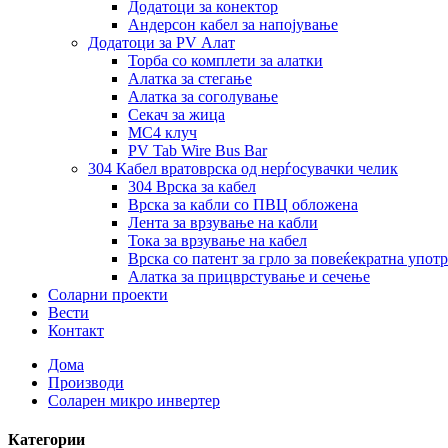
Додатоци за конектор
Андерсон кабел за напојување
Додатоци за PV Алат
Торба со комплети за алатки
Алатка за стегање
Алатка за соголување
Секач за жица
MC4 клуч
PV Tab Wire Bus Bar
304 Кабел вратоврска од нерѓосувачки челик
304 Врска за кабел
Врска за кабли со ПВЦ обложена
Лента за врзување на кабли
Тока за врзување на кабел
Врска со патент за грло за повеќекратна упот
Алатка за прицврстување и сечење
Соларни проекти
Вести
Контакт
Дома
Производи
Соларен микро инвертер
Категории