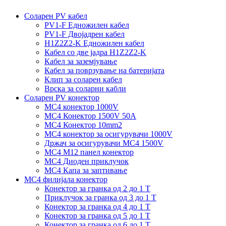
Соларен PV кабел
PV1-F Едножилен кабел
PV1-F Двојадрен кабел
H1Z2Z2-K Едножилен кабел
Кабел со две јадра H1Z2Z2-K
Кабел за заземјување
Кабел за поврзување на батеријата
Клип за соларен кабел
Врска за соларни кабли
Соларен PV конектор
MC4 конектор 1000V
MC4 Конектор 1500V 50A
MC4 Конектор 10mm2
MC4 конектор за осигурувачи 1000V
Држач за осигурувачи MC4 1500V
MC4 M12 панел конектор
MC4 Диоден приклучок
MC4 Капа за заптивање
MC4 филијала конектор
Конектор за гранка од 2 до 1 Т
Приклучок за гранка од 3 до 1 Т
Конектор за гранка од 4 до 1 Т
Конектор за гранка од 5 до 1 Т
Конектор за гранка од 6 до 1 Т