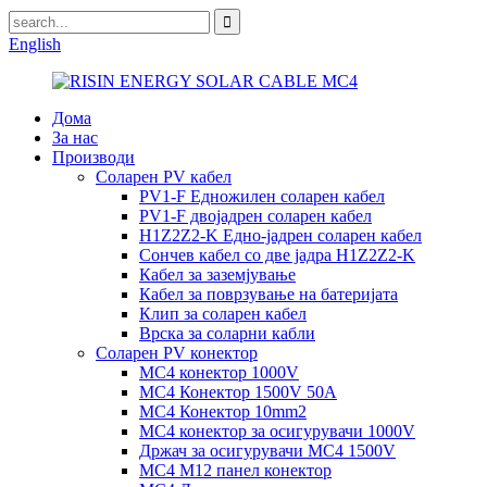
English
Дома
За нас
Производи
Соларен PV кабел
PV1-F Едножилен соларен кабел
PV1-F двојадрен соларен кабел
H1Z2Z2-K Едно-јадрен соларен кабел
Сончев кабел со две јадра H1Z2Z2-K
Кабел за заземјување
Кабел за поврзување на батеријата
Клип за соларен кабел
Врска за соларни кабли
Соларен PV конектор
MC4 конектор 1000V
MC4 Конектор 1500V 50A
MC4 Конектор 10mm2
MC4 конектор за осигурувачи 1000V
Држач за осигурувачи MC4 1500V
MC4 M12 панел конектор