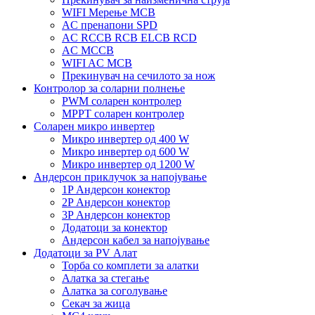
WIFI Мерење MCB
AC пренапони SPD
AC RCCB RCB ELCB RCD
AC MCCB
WIFI AC MCB
Прекинувач на сечилото за нож
Контролор за соларни полнење
PWM соларен контролер
MPPT соларен контролер
Соларен микро инвертер
Микро инвертер од 400 W
Микро инвертер од 600 W
Микро инвертер од 1200 W
Андерсон приклучок за напојување
1P Андерсон конектор
2P Андерсон конектор
3P Андерсон конектор
Додатоци за конектор
Андерсон кабел за напојување
Додатоци за PV Алат
Торба со комплети за алатки
Алатка за стегање
Алатка за соголување
Секач за жица