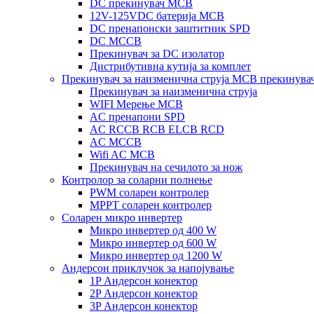
DC прекинувач MCB
12V-125VDC батерија MCB
DC пренапонски заштитник SPD
DC MCCB
Прекинувач за DC изолатор
Дистрибутивна кутија за комплет
Прекинувач за наизменична струја MCB прекинува
Прекинувач за наизменична струја
WIFI Мерење MCB
AC пренапони SPD
AC RCCB RCB ELCB RCD
AC MCCB
Wifi AC MCB
Прекинувач на сечилото за нож
Контролор за соларни полнење
PWM соларен контролер
MPPT соларен контролер
Соларен микро инвертер
Микро инвертер од 400 W
Микро инвертер од 600 W
Микро инвертер од 1200 W
Андерсон приклучок за напојување
1P Андерсон конектор
2P Андерсон конектор
3P Андерсон конектор