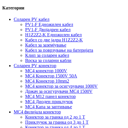
Категории
Соларен PV кабел
PV1-F Едножилен кабел
PV1-F Двојадрен кабел
H1Z2Z2-K Едножилен кабел
Кабел со две јадра H1Z2Z2-K
Кабел за заземјување
Кабел за поврзување на батеријата
Клип за соларен кабел
Врска за соларни кабли
Соларен PV конектор
MC4 конектор 1000V
MC4 Конектор 1500V 50A
MC4 Конектор 10mm2
MC4 конектор за осигурувачи 1000V
Држач за осигурувачи MC4 1500V
MC4 M12 панел конектор
MC4 Диоден приклучок
MC4 Капа за заптивање
MC4 филијала конектор
Конектор за гранка од 2 до 1 Т
Приклучок за гранка од 3 до 1 Т
Конектор за гранка од 4 до 1 Т