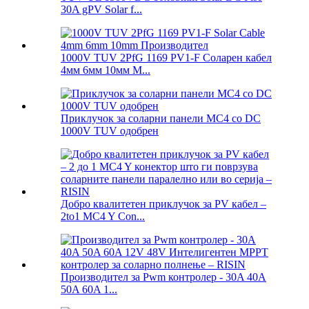
30A gPV Solar f...
1000V TUV 2PfG 1169 PV1-F Соларен кабел
4мм 6мм 10мм М...
Приклучок за соларни панели MC4 со DC
1000V TUV одобрен
Добро квалитетен приклучок за PV кабел –
2to1 MC4 Y Con...
Производител за Pwm контролер - 30A 40A
50A 60A 1...