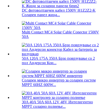
DC фотоволтаичен кабел 1500V H1Z2Z2-K
Соларен панел жица...
Multi Contact MC4 Solar Cable Conector 1500V
50A
50A 120A 175A 350A Брзо поврзување со 2
пол Андерсон Кон...
Соларен микро инвертер за соларен систем
MPPT 60HZ 600W...
30A 40A 50A 60A 12V 48V Интелигентно
MPPT соларно полнење...