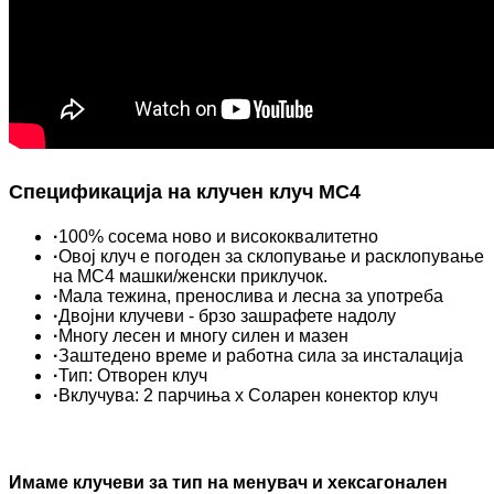
Спецификација на клучен клуч MC4
·
100% сосема ново и висококвалитетно
·
Овој клуч е погоден за склопување и расклопување
на MC4 машки/женски приклучок.
·
Мала тежина, пренослива и лесна за употреба
·
Двојни клучеви - брзо зашрафете надолу
·
Многу лесен и многу силен и мазен
·
Заштедено време и работна сила за инсталација
·
Тип: Отворен клуч
·
Вклучува: 2 парчиња x Соларен конектор клуч
Имаме клучеви за тип на менувач и хексагонален