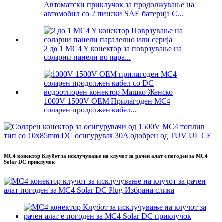
Автоматски приклучок за продолжување на
автомобил со 2 пински SAE батерија C...
2 до 1 MC4 Y конектор за поврзување на
соларни панели во пара...
1000V 1500V OEM Прилагоден MC4
соларен продолжен кабел...
MC4 конектор Клубот за исклучување на клучот за рачен алат е погоден за MC4
Solar DC приклучок