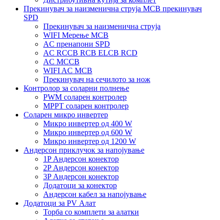
Прекинувач за наизменична струја MCB прекинувач
SPD
Прекинувач за наизменична струја
WIFI Мерење MCB
AC пренапони SPD
AC RCCB RCB ELCB RCD
AC MCCB
WIFI AC MCB
Прекинувач на сечилото за нож
Контролор за соларни полнење
PWM соларен контролер
MPPT соларен контролер
Соларен микро инвертер
Микро инвертер од 400 W
Микро инвертер од 600 W
Микро инвертер од 1200 W
Андерсон приклучок за напојување
1P Андерсон конектор
2P Андерсон конектор
3P Андерсон конектор
Додатоци за конектор
Андерсон кабел за напојување
Додатоци за PV Алат
Торба со комплети за алатки