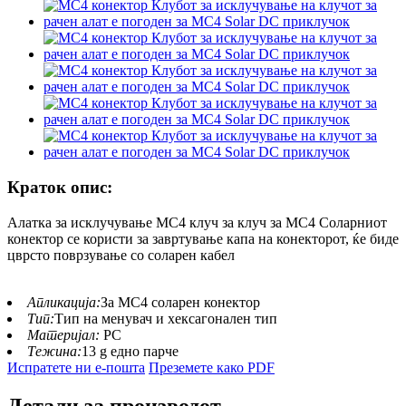
Краток опис:
Алатка за исклучување MC4 клуч за клуч за MC4 Соларниот
конектор се користи за завртување капа на конекторот, ќе биде
цврсто поврзување со соларен кабел
Апликација:
За MC4 соларен конектор
Тип:
Тип на менувач и хексагонален тип
Материјал:
PC
Тежина:
13 g едно парче
Испратете ни е-пошта
Преземете како PDF
Детали за производот