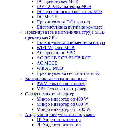
DC прекинувач MCB
12V-125VDC батерија MCB
DC пренапонски заштитник SPD
DC MCCB
Прекинувач за DC изолатор
Дистрибутивна кутија за комплет
Прекинувач за наизменична струја MCB
прекинувач SPD
Прекинувач за наизменична струја
WIFI Мерење MCB
AC пренапони SPD
AC RCCB RCB ELCB RCD
AC MCCB
Wifi AC MCB
Прекинувач на сечилото за нож
Контролор за соларни полнење
PWM соларен контролер
MPPT соларен контролер
Соларен микро инвертер
Микро инвертер од 400 W
Микро инвертер од 600 W
Микро инвертер од 1200 W
Андерсон приклучок за напојување
1P Андерсон конектор
2P Андерсон конектор