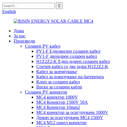
English
Дома
За нас
Производи
Соларен PV кабел
PV1-F Едножилен соларен кабел
PV1-F двојадрен соларен кабел
H1Z2Z2-K Едно-јадрен соларен кабел
Сончев кабел со две јадра H1Z2Z2-K
Кабел за заземјување
Кабел за поврзување на батеријата
Клип за соларен кабел
Врска за соларни кабли
Соларен PV конектор
MC4 конектор 1000V
MC4 Конектор 1500V 50A
MC4 Конектор 10mm2
MC4 конектор за осигурувачи 1000V
Држач за осигурувачи MC4 1500V
MC4 M12 панел конектор