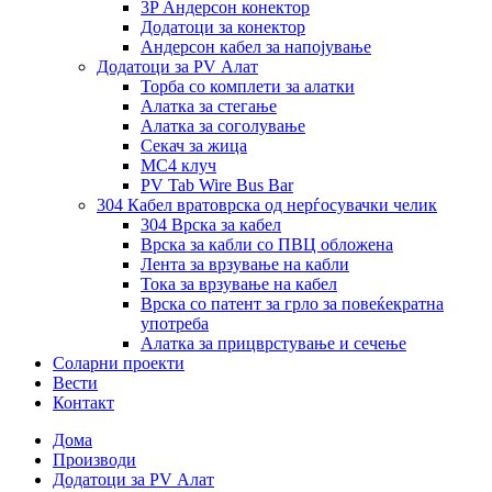
3P Андерсон конектор
Додатоци за конектор
Андерсон кабел за напојување
Додатоци за PV Алат
Торба со комплети за алатки
Алатка за стегање
Алатка за соголување
Секач за жица
MC4 клуч
PV Tab Wire Bus Bar
304 Кабел вратоврска од нерѓосувачки челик
304 Врска за кабел
Врска за кабли со ПВЦ обложена
Лента за врзување на кабли
Тока за врзување на кабел
Врска со патент за грло за повеќекратна
употреба
Алатка за прицврстување и сечење
Соларни проекти
Вести
Контакт
Дома
Производи
Додатоци за PV Алат