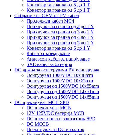
Конектор за гранка од 5 до 1 Т
Конектор за гранка од 6 до 1 Т
Собрание на ОЕМ на PV кабел
Продолжен кабел MC4
Приклучок за гранка од 2 до 1 Y
Приклучок за гранка од 3 до 1 Y
Приклучок за гранка од 4 до 1 Y
Приклучок за гранка од 5 до 1 Y
Конектор за гранка од 6 до 1 Y
Кабел за заземјување
Андерсон кабел за напојување
SAE кабел за батерија
DC држач за осигурувачи PV осигурувач
Осигурувач 1000VDC 10x38mm
Осигурувач 1500VDC 10x65mm
Осигурувач од 1500VDC 10x85mm
Осигурувач од 1500VDC 14x51mm
Осигурувач од 1500VDC 14x65mm
DC прекинувач MCB SPD
DC прекинувач MCB
12V-125VDC батерија MCB
DC пренапонски заштитник SPD
DC MCCB
Прекинувач за DC изолатор
Дистрибутивна кутија за комплет