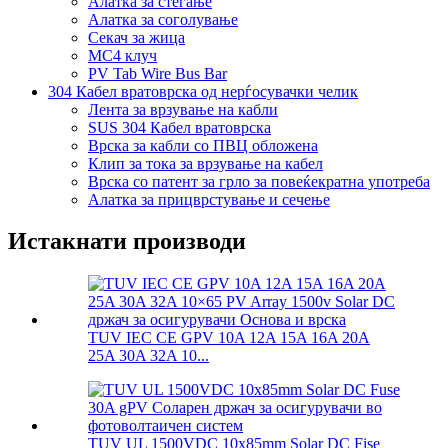
Алатка за стегање
Алатка за соголување
Секач за жица
MC4 клуч
PV Tab Wire Bus Bar
304 Кабел вратоврска од нерѓосувачки челик
Лента за врзување на кабли
SUS 304 Кабел вратоврска
Врска за кабли со ПВЦ обложена
Клип за тока за врзување на кабел
Врска со патент за грло за повеќекратна употреба
Алатка за прицврстување и сечење
Истакнати производи
TUV IEC CE GPV 10A 12A 15A 16A 20A
25A 30A 32A 10...
TUV UL 1500VDC 10x85mm Solar DC Fise