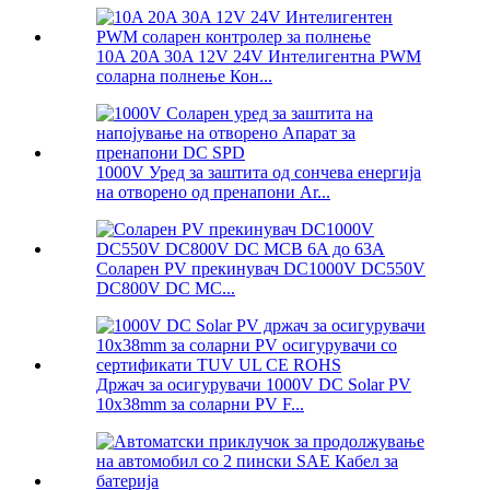
10A 20A 30A 12V 24V Интелигентна PWM
соларна полнење Кон...
1000V Уред за заштита од сончева енергија
на отворено од пренапони Ar...
Соларен PV прекинувач DC1000V DC550V
DC800V DC MC...
Држач за осигурувачи 1000V DC Solar PV
10x38mm за соларни PV F...