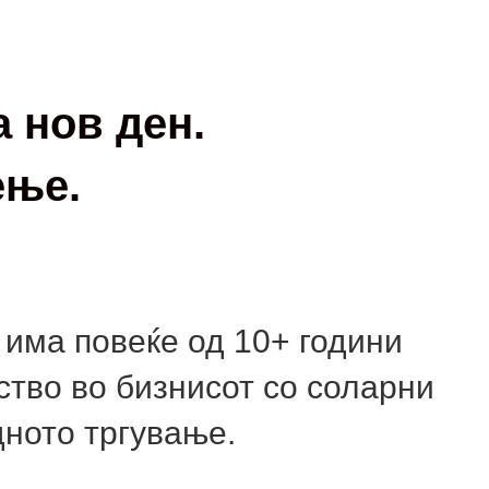
а нов ден.
ење.
има повеќе од 10+ години
ство во бизнисот со соларни
ното тргување.