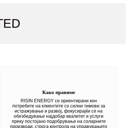
ITED
Како правиме
RISIN ENERGY се ориентирани кон
потребите на клиентите со силни тимови за
истражување и развој, фокусирајќи се на
обезбедување најдобар квалитет и услуги
преку постојано подобрување на соларните
производи, строга контрола на управувањето