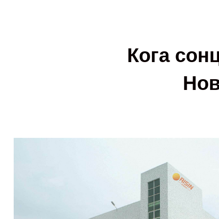
Кога сонц
Нов