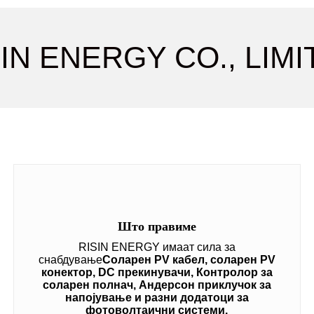
IN ENERGY CO., LIM
Што правиме
RISIN ENERGY имаат сила за
снабдување
Соларен PV кабел, соларен PV
конектор, DC прекинувачи, Контролор за
соларен полнач, Андерсон приклучок за
напојување и разни додатоци за
фотоволтаични системи.