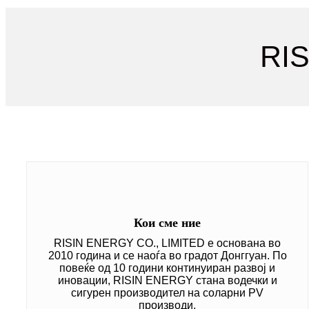
RIS
Кои сме ние
RISIN ENERGY CO., LIMITED е основана во
2010 година и се наоѓа во градот Донггуан. По
повеќе од 10 години континуиран развој и
иновации, RISIN ENERGY стана водечки и
сигурен производител на соларни PV
производи.