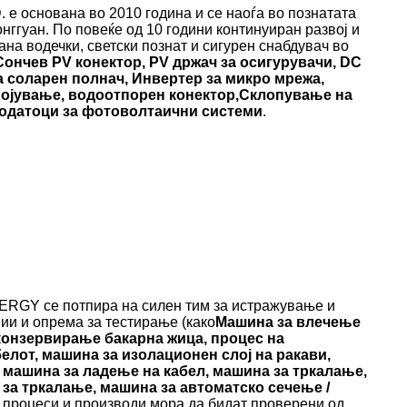
е основана во 2010 година и се наоѓа во познатата
онггуан. По повеќе од 10 години континуиран развој и
а водечки, светски познат и сигурен снабдувач во
Сончев PV конектор, PV држач за осигурувачи, DC
а соларен полнач, Инвертер за микро мрежа,
појување, водоотпорен конектор,
Склопување на
додатоци за фотоволтаични системи
.
ERGY се потпира на силен тим за истражување и
ии и опрема за тестирање (како
Машина за влечење
 конзервирање бакарна жица, процес на
елот, машина за изолационен слој на ракави,
, машина за ладење на кабел, машина за тркалање,
за тркалање, машина за автоматско сечење /
те процеси и производи мора да бидат проверени од