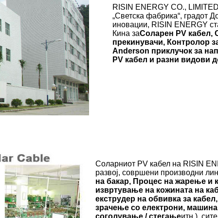
RISIN ENERGY CO., LIMITED. 
„Светска фабрика“, градот Д
иновации, RISIN ENERGY стан
Кина за
Соларен PV кабел, 
прекинувачи, Контролор з
Anderson приклучок за на
PV кабел и разни видови 
Соларниот PV кабел на RISIN EN
развој, совршени производни лин
на бакар, Процес на жарење и
извртување на кожината на каб
екструдер на обвивка за кабел
зрачење со електрони, машина 
соголување / стегање
итн.), си