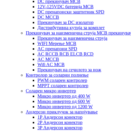
DC прекинувач MCB
12V-125VDC батерија MCB
DC пренапонски заштитник SPD
DC MCCB
Прекинувач за DC изолатор
Дистрибутивна кутија за комплет
Прекинувач за наизменична струја MCB прекинува
Прекинувач за наизменична струја
WIFI Мерење MCB
AC пренапони SPD
AC RCCB RCB ELCB RCD
AC MCCB
Wifi AC MCB
Прекинувач на сечилото за нож
Контролор за соларни полнење
PWM соларен контролер
MPPT соларен контролер
Соларен микро инвертер
Микро инвертер од 400 W
Микро инвертер од 600 W
Микро инвертер од 1200 W
Андерсон приклучок за напојување
1P Андерсон конектор
2P Андерсон конектор
3P Андерсон конектор