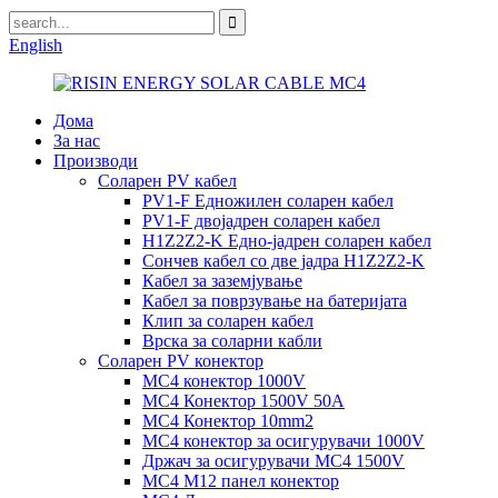
English
Дома
За нас
Производи
Соларен PV кабел
PV1-F Едножилен соларен кабел
PV1-F двојадрен соларен кабел
H1Z2Z2-K Едно-јадрен соларен кабел
Сончев кабел со две јадра H1Z2Z2-K
Кабел за заземјување
Кабел за поврзување на батеријата
Клип за соларен кабел
Врска за соларни кабли
Соларен PV конектор
MC4 конектор 1000V
MC4 Конектор 1500V 50A
MC4 Конектор 10mm2
MC4 конектор за осигурувачи 1000V
Држач за осигурувачи MC4 1500V
MC4 M12 панел конектор