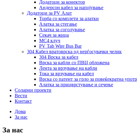
Додатоци за конектор
Андерсон кабел за напојување
Додатоци за PV Алат
Торба со комплети за алатки
Алатка за стегање
Алатка за соголување
Секач за жица
MC4 клуч
PV Tab Wire Bus Bar
304 Кабел вратоврска од нерѓосувачки челик
304 Врска за кабел
Врска за кабли со ПВЦ обложена
Лента за врзување на кабли
Тока за врзување на кабел
Врска со патент за грло за повеќекратна упот
Алатка за прицврстување и сечење
Соларни проекти
Вести
Контакт
Дома
За нас
За нас